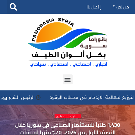
من نحن ؟
إتصل بنا
تخطى
إلى
المحتوى
عالجة الازدحام في محطات الوقود
الرئيس الشرع يوجه بتسخير ك
الشريط الاخباري
1,430 طلباً للاستثمار الصناعي في سوريا خلال
النصف الأول من 2026.. 70% منها لمنشآت