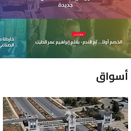
جديدة
مقالات
خارطة ط
الخصم أولاً… ثم الندم- بقلم إبراهيم عمر الطيب
الصناع
أسواق