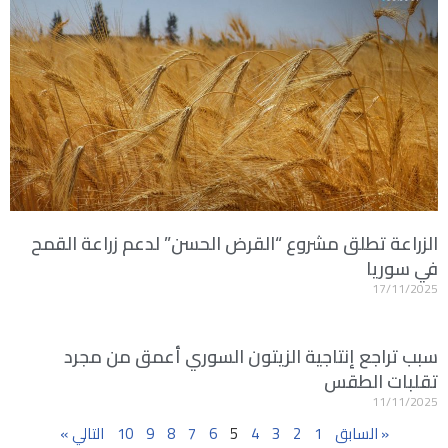
الزراعة تطلق مشروع “القرض الحسن” لدعم زراعة القمح
في سوريا
17/11/2025
سبب تراجع إنتاجية الزيتون السوري أعمق من مجرد
تقلبات الطقس
11/11/2025
« السابق
1
2
3
4
5
6
7
8
9
10
التالي »