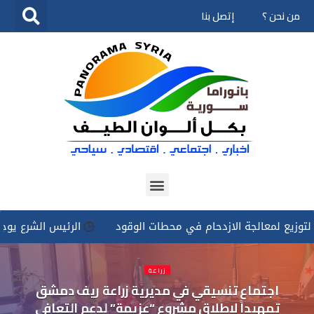
من نحن ؟
إتصل بنا
تخطى
إلى
المحتوى
معالجة الازدحام في محطات الوقود
الرئيس الشرع يوجه بتسخير 
زراعة
اجتماع تنسيقي في مديرية زراعة ريف دمشق
تمهيداً لإطلاق مشروع “عزيمة” لدعم التعافي