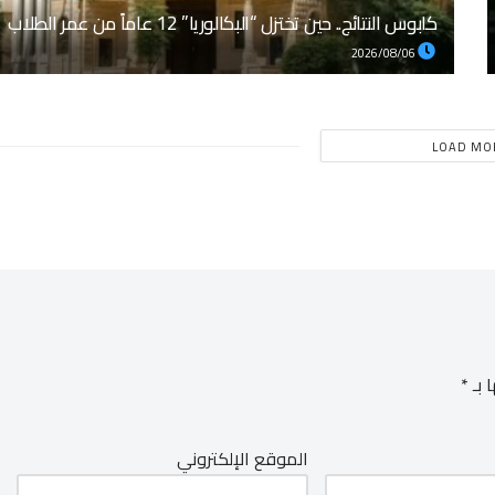
كابوس النتائج.. حين تختزل “البكالوريا” 12 عاماً من عمر الطلاب
2026/08/06
LOAD MO
 بـ
*
الموقع الإلكتروني