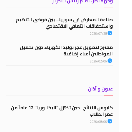
وجهة نظر- بقلم رئيس التحرير
صناعة المعارض في سوريا… بين فوضى التنظيم
واستحقاقات التعافي الاقتصادي
2026/07/28
مقترح لتمويل عجز توليد الكهرباء دون تحميل
المواطنين أعباء إضافية
2026/02/06
عيون و آذان
كابوس النتائج.. حين تختزل “البكالوريا” 12 عاماً من
عمر الطلاب
2026/08/06