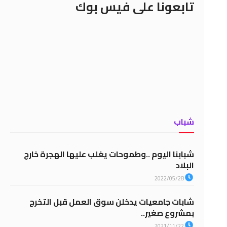
تابعونا على فيس بوك
شباب
شبابنا اليوم ..وطموحات يغلب عليها الهجرة خارج
البلاد
2022/05/28
شابات جامعيات يدخلن سوق العمل قبل التخرج
بمشروع صغير..
2021/11/22