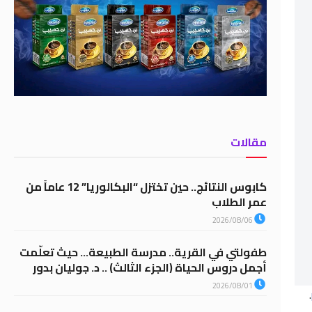
مقالات
كابوس النتائج.. حين تختزل “البكالوريا” 12 عاماً من
عمر الطلاب
2026/08/06
طفولتي في القرية.. مدرسة الطبيعة… حيث تعلّمت
أجمل دروس الحياة (الجزء الثالث) .. د. جوليان بدور
2026/08/01
.