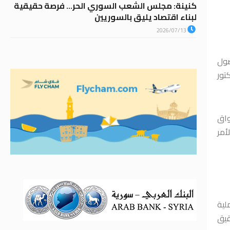
كنينة: مجلس الشعب السوري الحر… فرصة حقيقية
لبناء اقتصاد يليق بالسوريين
2026/07/13
صول
تور
واق
أمر
لية
قيق