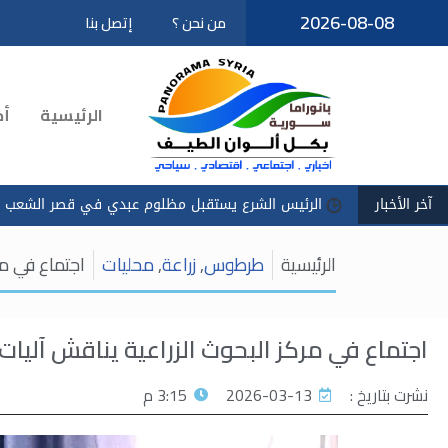
2026-08-08
من نحن ؟
إتصل بنا
تخطى
إلى
المحتوى
الرئيسية
أخ
آخر الأخبار
الرئيس الشرع يستقبل مظلوم عبدي في قصر الشعب
سادكوب
الرئيسية
طرطوس
,
زراعة
,
محليات
اجتماع في م
اجتماع في مركز البحوث الزراعية يناقش آل
نشرت بتاريخ :
2026-03-13
3:15 م