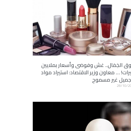
 الجَمَال.. غش وفوضى وأسعار بملايين
يرات! … معاون وزير الاقتصاد: استيراد مواد
تجميل غير مسموح
28/10/2