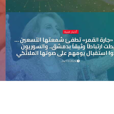
أخبار فنية
 «جارة القمر» تطفئ شمعتها التسعين …
بطت ارتباطاً وثيقاً بدمشق.. والسوريون
وا استقبال يومهم على صوتها الملائكي
24/11/2024