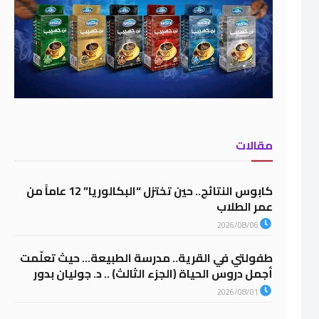
مقالات
كابوس النتائج.. حين تختزل “البكالوريا” 12 عاماً من
عمر الطلاب
2026/08/06
طفولتي في القرية.. مدرسة الطبيعة… حيث تعلّمت
أجمل دروس الحياة (الجزء الثالث) .. د. جوليان بدور
2026/08/01