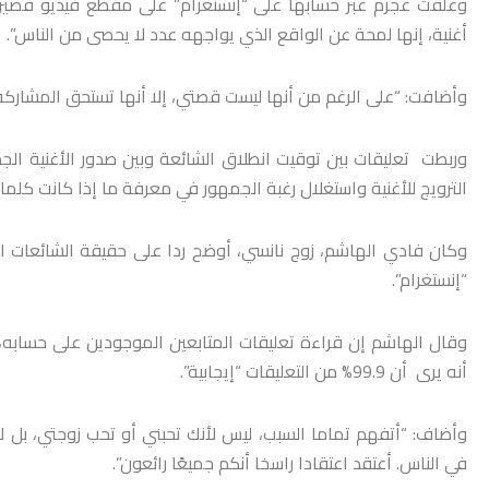
وعلّقت عجرم عبر حسابها على “إنستغرام” على مقطع فيديو قصير 
أغنية، إنها لمحة عن الواقع الذي يواجهه عدد لا يحصى من الناس”.
وأضافت: “على الرغم من أنها ليست قصتي، إلا أنها تستحق المشاركة”،
وربطت تعليقات بين توقيت انطلاق الشائعة وبين صدور الأغنية الجد
الترويج للأغنية واستغلال رغبة الجمهور في معرفة ما إذا كانت كل
وكان فادي الهاشم، زوج نانسي، أوضح ردا على حقيقة الشائعات ال
“إنستغرام”.
وقال الهاشم إن قراءة تعليقات المتابعين الموجودين على حسابه، 
أنه يرى أن 99.9% من التعليقات “إيجابية”.
وأضاف: “أتفهم تماما السبب، ليس لأنك تحبني أو تحب زوجتي، بل لأن
في الناس. أعتقد اعتقادا راسخا أنكم جميعًا رائعون”.