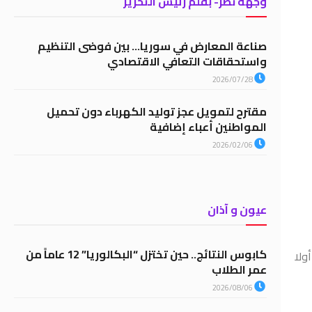
وجهة نظر- بقلم رئيس التحرير
صناعة المعارض في سوريا… بين فوضى التنظيم
واستحقاقات التعافي الاقتصادي
2026/07/28
مقترح لتمويل عجز توليد الكهرباء دون تحميل
المواطنين أعباء إضافية
2026/02/06
عيون و آذان
كابوس النتائج.. حين تختزل “البكالوريا” 12 عاماً من
ولا
عمر الطلاب
2026/08/06