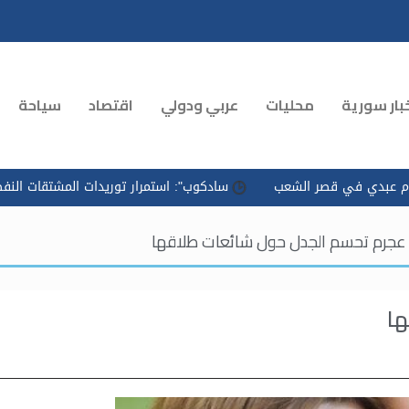
بار سورية
محليات
عربي ودولي
اقتصاد
سياحة
صر الشعب
سادكوب": استمرار توريدات المشتقات النفطية وتسريع ال
عجرم تحسم الجدل حول شائعات طلاقها
ها