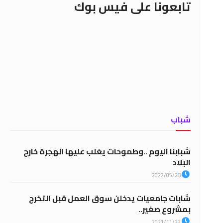
تابعونا على فيس بوك
شباب
شبابنا اليوم ..وطموحات يغلب عليها الهجرة خارج
البلاد
2022/05/28
شابات جامعيات يدخلن سوق العمل قبل التخرج
بمشروع صغير..
2021/11/22