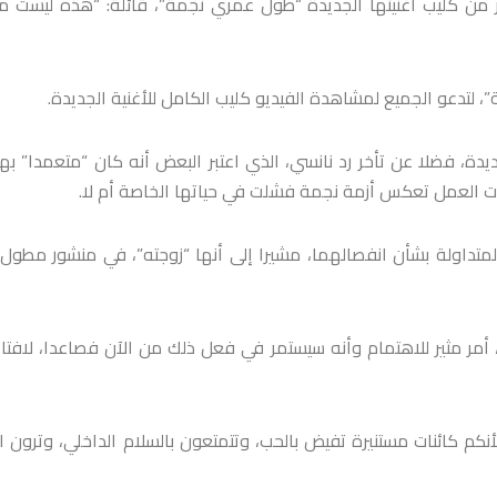
من كليب أغنيتها الجديدة “طول عمري نجمة”، قائلة: “هذه ليست م
 لتدعو الجميع لمشاهدة الفيديو كليب الكامل للأغنية الجديدة.
يدة، فضلا عن تأخر رد نانسي، الذي اعتبر البعض أنه كان “متعمدا” ب
مات العمل تعكس أزمة نجمة فشلت في حياتها الخاصة أم لا.
متداولة بشأن انفصالهما، مشيرا إلى أنها “زوجته”، في منشور مطول 
أمر مثير للاهتمام وأنه سيستمر في فعل ذلك من الآن فصاعدا، لافتا 
كم كائنات مستنيرة تفيض بالحب، وتتمتعون بالسلام الداخلي، وترون ال