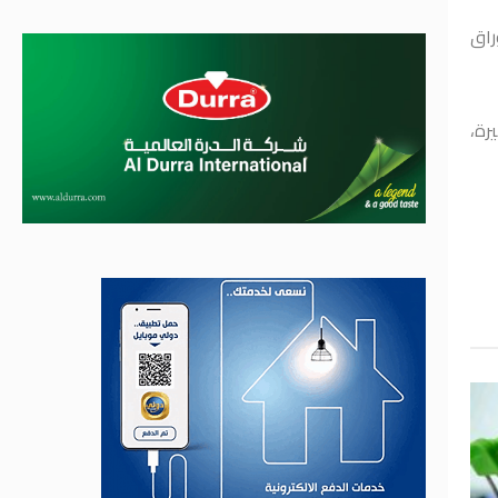
راق
رة،