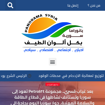
من نحن ؟
إتصل بنا
تخطى
إلى
المحتوى
معالجة الازدحام في محطات الوقود
الرئيس الشرع يوجه بتسخير ك
بانوراميات
بعد غياب قسري.. مجموعة Petrolift تعود إلى
سوريا وتستأنف نشاطها في قطاع الطاقة
والسلامة المهنية.. حوا: سوريا اليوم بحاجة إلى