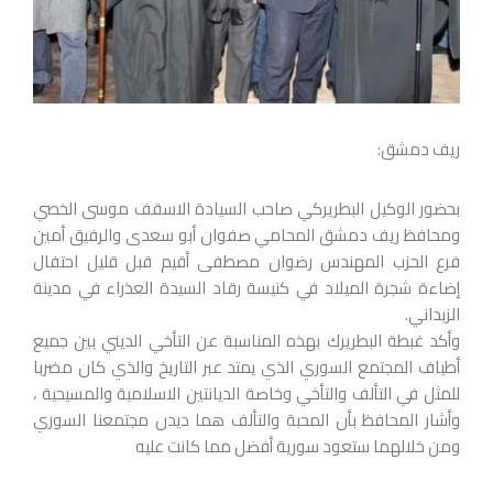
ريف دمشق:
بحضور الوكيل البطريركي صاحب السيادة الاسقف موسى الخصي
ومحافظ ريف دمشق المحامي صفوان أبو سعدى والرفيق أمين
فرع الحزب المهندس رضوان مصطفى أقيم قبل قليل احتفال
إضاءة شجرة الميلاد في كنيسة رقاد السيدة العذراء في مدينة
الزبداني.
وأكد غبطة البطريرك بهذه المناسبة عن التأخي الديني بين جميع
أطياف المجتمع السوري الذي يمتد عبر التاريخ والذي كان مضربا
للمثل في التألف والتأخي وخاصة الديانتين الاسلامية والمسيحية ،
وأشار المحافظ بأن المحبة والتألف هما ديدن مجتمعنا السوري
ومن خلالهما ستعود سورية أفضل مما كانت عليه