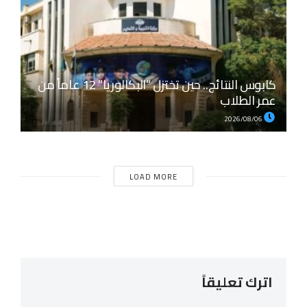
كابوس النتائج.. حين تختزل “البكالوريا” 12 عاماً من
عمر الطلاب
2026/08/06
LOAD MORE
اترك تعليقاً