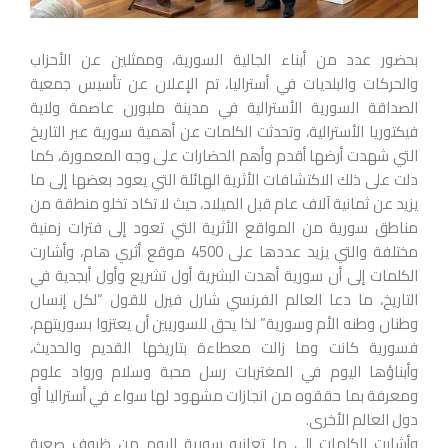
بحضور عدد من أبناء الجالية السورية، وممثلين عن الأحزاب
والحركات والبلديات في أستراليا، تم الإعلان عن تأسيس جمعية
الصداقة السورية الأسترالية في مدينة ملبورن عاصمة ولاية
فيكتوريا الأسترالية، وتحدثت الكلمات عن أهمية سورية عبر التاريخ
التي شهدت أرضها أقدم وأهم الحضارات على وجه المعمورة، كما
دلت على ذلك الاكتشافات الأثرية الهائلة التي يعود بعضها إلى ما
يزيد عن ثمانية آلاف عام قبل الميلاد، حيث لا تكاد تخلو منطقة من
مناطق سورية من المواقع الأثرية التي تعود إلى فترات زمنية
مختلفة والتي يزيد عددها على 4500 موقع أثري هام، وأشارت
الكلمات إلى أن سورية أهدت البشرية أول تشريع وأول أبجدية في
التاريخ، ما دعا العالم الفرنسي شارل فيرل للقول “لكل إنسان
وطنان وطنه الأم وسورية” لذا يحق للسوريين أن يعتزوا بسوريتهم،
فسورية كانت وما زالت معطاءة بتاريخها القديم والحديث،
وأبناؤها اليوم في المغتربات رسل محبة وسلام ورواد علوم
ومعرفة بما حققوه من انجازات مشهود لها سواء في أستراليا أو
دول العالم الأخرى.
وأشارت الكلمات إلى ما تعانيه سورية اليوم من ظروف صعبة