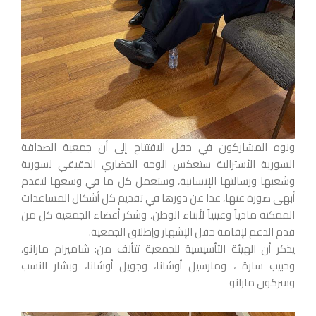
ونوه المشاركون في حفل الافتتاح إلى أن جمعية الصداقة
السورية الأسترالية ستعكس الوجه الحضاري الحقيقي لسورية
وشعبها ورسالتها الإنسانية، وستعمل كل ما في وسعها لتقدم
أبهى صورة عنها، عدا عن دورها في تقديم كل أشكال المساعدات
الممكنة مادياً وعينياً لأبناء الوطن، وشكر أعضاء الجمعية كل من
قدم الدعم لإقامة حفل الإشهار وإطلاق الجمعية.
يذكر أن الهيئة التأسيسية للجمعية تتألف من: شاميرام مارانو،
وحبيب سارة ، ومارسيل أوشانا، وجويل أوشانا، وبشار النسب
وسركون مارانو