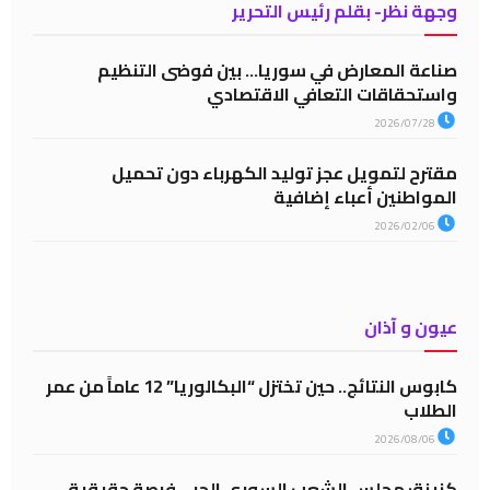
وجهة نظر- بقلم رئيس التحرير
صناعة المعارض في سوريا… بين فوضى التنظيم
واستحقاقات التعافي الاقتصادي
2026/07/28
مقترح لتمويل عجز توليد الكهرباء دون تحميل
المواطنين أعباء إضافية
2026/02/06
عيون و آذان
كابوس النتائج.. حين تختزل “البكالوريا” 12 عاماً من عمر
الطلاب
2026/08/06
كنينة: مجلس الشعب السوري الحر… فرصة حقيقية