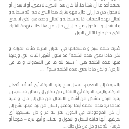
يعتقد أحد ما أن شيئاً ما، أياً كان هذا الشيء لا يفنى، أو لا يتبدل، أو
لا يتحول من حال إلى حال، فهو يشرك هذا الشيء مع اللّه سبحانه و
تعالى بهذه الصفات، فاللّه سبحانه و تعالى وحده هو الذي لا يفنى
و لا يتبدل و لا يتحول من حال إلى حال، من هنا كانت تهمة الشرك
الذي حذر منها الثاني الاول….
ذُكرت كلمة سبح و مشتقاتها في القرآن الكريم مئات المرات، و
لكن ماذا تعني هذه الكلمة؟ قد تكون أشهر الآيات التي وردتها
فيها هذه الكلمة هي ” يسبح لله ما في السموات و ما في
الأرض”، و لكن ماذا تعني هذه الكلمة سبح؟……
بالعودة إلى المعجم، الفعل سبح يفيد الحركة، أي أنه أحد أفعال
الحركة، ولايفيد الحركة أي الانتقال من مكان إلى مكان فحسب، بل
يفيد التبدل كشكل من أشكال الانتقال من حال إلى حال، و عليه
عندما ترد هذه الكلمة أينما تردةعلى لسان من ترد، فإنها تشير إلى
أن كل الموجودات في الكون، تقرّ لله عز و جل بتسبيحها أي
بحركتها، أنها قابلة للتبدل و التحول و الفناء، و أنها تنزه – طوعاً أو
كرهاً- الله عز و جل عن كل ذلك….