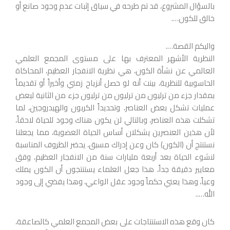
بالسؤال المشروع، قد تم طرحه في سياق إثبات عدم وجود صانع أو
خالق للكون….
واليكم القصة….
النظرية الأشهر المعترف بها على مستوى المجمع العلمي
العالمي عن نشأة الكون، هي نظرية الانفجار العظيم، المحاكاة
الحاسوبية للنظرية، بينت أنه لو حصل أنزياح زمني وأخيراً أو تقديماً
بمقدار جزء من ترليون من ترليون من ترليون جزء من الثانية لبعض
عمليات تشكل بعض العناصر، وتحديداً الكربون والهيدروجين، لما
تشكلت هذه العناصر، وبالتالي لن يكون هناك وجود للحياة لاحقاً،
لأن هذين العنصرين يشكلان أساس الحياة العضوية، مما يجعلنا
نستنتج أن (الكون) كان وعن إدراك مسبق، يحضر الظروف المناسبة
لنشوء الحياة بعد أربعة مليارات سنة من الانفجار العظيم، وفق
معايير دقيقة جداً، هذا جعل العلماء يستنتجون أن الكون يملك
وعياً، وهذا يعني حكماً وجود عقل الواعي، وهذا يفضي إلى وجود
الله…..
كان وقع هذه الاستنتاجات على بعض المجمع العلمي كالصاعقة،