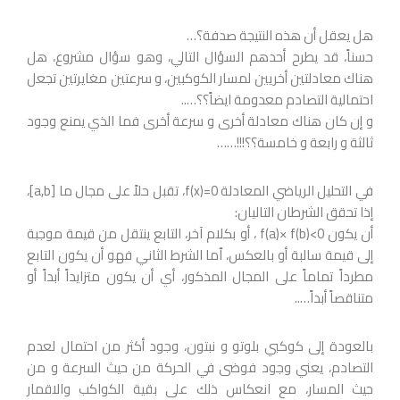
هل يعقل أن هذه النتيجة صدفة؟…
حسناً، قد يطرح أحدهم السؤال التالي، وهو سؤال مشروع، هل
هناك معادلتين أخريين لمسار الكوكبين، و سرعتين مغايرتين تجعل
احتمالية التصادم معدومة ايضاً؟؟…..
و إن كان هناك معادلة أخرى و سرعة أخرى فما الذي يمنع وجود
ثالثة و رابعة و خامسة؟؟!!!……
في التحليل الرياضي المعادلة f(x)=0، تقبل حلاً على مجال ما [a,b]،
إذا تحقق الشرطان التاليان:
أن يكون f(a)× f(b)<0 ، أو بكلام آخر، التابع ينتقل من قيمة موجبة
إلى قيمة سالبة أو بالعكس، ٱما الشرط الثاني فهو أن يكون التابع
مطرداً تماماً على المجال المذكور، أي أن يكون متزايداً أبداً أو
متناقصاً أبداً…..
بالعودة إلى كوكبي بلوتو و نبتون، وجود أكثر من احتمال لعدم
التصادم، يعني وجود فوضى في الحركة من حيث السرعة و من
حيث المسار، مع انعكاس ذلك على بقية الكواكب والاقمار