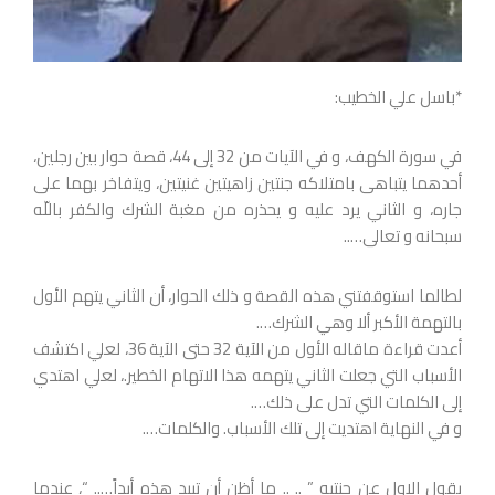
*باسل علي الخطيب:
في سورة الكهف، و في الآيات من 32 إلى 44، قصة حوار بين رجلين،
أحدهما يتباهى بامتلاكه جنتين زاهيتين غنيتين، ويتفاخر بهما على
جاره، و الثاني يرد عليه و يحذره من مغبة الشرك والكفر باللّه
سبحانه و تعالى…..
لطالما استوقفتني هذه القصة و ذلك الحوار، أن الثاني يتهم الأول
بالتهمة الأكبر ألا وهي الشرك….
أعدت قراءة ماقاله الأول من الآية 32 حتى الآية 36، لعلي اكتشف
الأسباب التي جعلت الثاني يتهمه هذا الاتهام الخطير.، لعلي اهتدي
إلى الكلمات التي تدل على ذلك….
و في النهاية اهتديت إلى تلك الأسباب. والكلمات….
يقول الاول عن جنتيه ” .. .. ما أظن أن تبيد هذه أبداً….. “، عندما