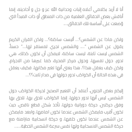
أنا لا أريد بكلامي أعلاه إثبات وحدانية اللّه عز و جل و أحاديته، إنما
أناقش بعض الحقائق العلمية من ذات المنطق أو ذات المبدأ التي
وُضعت على أساسه تلك الحقائق….
ولكن ماذا عن الشمس؟… أليست ساكنة؟… ولكن القران الكريم
يقول عن الشمس “…. والشمس تجري لمستقر لها…” حسناً،
الشمس ليست ثابتة، ليست ساكنة، لايمكن أن تكون كذلك، هي
تدور، حول تفسها، وحول مركز المحرة، كما غيرها من الاجرام،
ولكن كيف يعقل هذا؟، هذا يعني أنها تغير مكانها، فكيف يعقل
في هذه الحالة أن الكواكب تدور حولها في مدار ثابت؟؟…
إليكم بعض الجنون، أعتقد أن التعبير الصحيح لحركة الكواكب حول
الشمس، ليس أنها تدور حولها، إنما الكواكب تلحق بها، تلحق بها
وفق حركتين، حركة دورانية حولها، تأخذ شكل قطع ناقص، حيث
تكون أقرب مايمكن الشمس عندما تكون امامها، وابعد مايمكن
عن الشمس عندما تكون خلفها، و حركة انسحابية متزامنة مع
حركة الشمس الانسحابية ولها نفس سرعة الشمس الخطية……