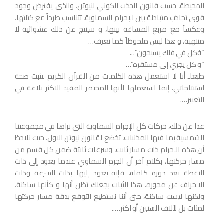
المحيطة، حسب قانون الجذب الكوني لنيوتن، والذي يفترض وجود
قوى تجاذب متبادلة بين الإحرام السماوية، تتناسب طرداً مع كتلتها،
وعكساً مع مربع المسافة بينها، و سينتج عن ذلك عشوائية لا
منتهية، و هذا ليس ملحوظاً كما نعرف…
“فكل في فلك يسبحون”…
“و كل يجري إلى مستقره”…
طبعاـ أنا لا استعمل هذه الكلمات من القرآن الكريم لتثبت صحة
استنتاجاتي، إنما استعملها لأنها المختصر المفيد الاكثر بلاغة في
التعبير….
عدا عن ذلك، حركات كل الإجرام السماوية التي نراها في مجموعتنا
الشمسية بما فيها المذنبات، تخضع لقانون نيوتن الاول، حيث نلاحظ
أن هذه الاجرام ذات مسار ثابت، وسرعات ثابتة ضمن كل قسم من
مسار حركتها، بكلام آخر أن الجرم السماوي عندما يعود إلى ذات
النقطة بعد دورة كاملة، فإنه يعود إليها بذات السرعة وذات
الانحراف عن محوره، هذا الثبات يجعلك تظن أنها و كأنها ساكنة،
ولكنها ليست ساكنة، حتى أننا نستطيع التوقع بدقة مسار حركتها
لمئات بل لآلاف السنين أو اكثر…..