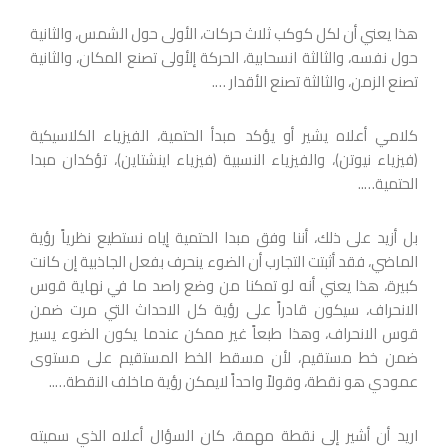
هذا يعني أن لكل كوكب ثلاث حركات، الأولى حول الشمس، والثانية
حول نفسه، والثالثة انسحابية، الحركة إلأولى تصنع المكان، والثانية
تصنع الزمن، والثالثة تصنع الأقدار ….
كلامي أعلاه يشير أو يؤكد مبدأ الحتمية، الفيزياء الكلاسيكية
(فيزياء نيوتن)، والفيزياء النسبية (فيزياء اينشتاين)، تؤكدان مبدا
الحتمية…..
بل أزيد على ذلك، أننا وفق مبدا الحتمية إياه نستطيع نظرياً رؤية
الماضي، فقد أثبتت التجارب أن الضوء ينحرف بفعل الجاذبية إن كانت
كبيرة، هذا يعني أنه لو تمكنا من وضع راصد ما في نهاية قوس
الانحراف، سيكون قادراً على رؤية كل الاحداث التي مرت ضمن
قوس الانحراف، وهذا طبعاً غير ممكن عندما يكون الضوء يسير
ضمن خط مستقيم، لأن مسقط الخط المستقيم على مستوى
عمودي هو نقطة، وقولاً واحداً لايمكن رؤية ماخلف النقطة…..
اريد أن أشير إلى نقطة مهمة، كان السؤال أعلاه الذي سميته