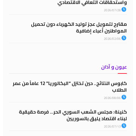
واستحقاقات التعافي الاقتصادي
2026/07/28
مقترح لتمويل عجز توليد الكهرباء دون تحميل
المواطنين أعباء إضافية
2026/02/06
عيون و آذان
كابوس النتائج.. حين تختزل “البكالوريا” 12 عاماً من عمر
الطلاب
2026/08/06
كنينة: مجلس الشعب السوري الحر… فرصة حقيقية
لبناء اقتصاد يليق بالسوريين
2026/07/13