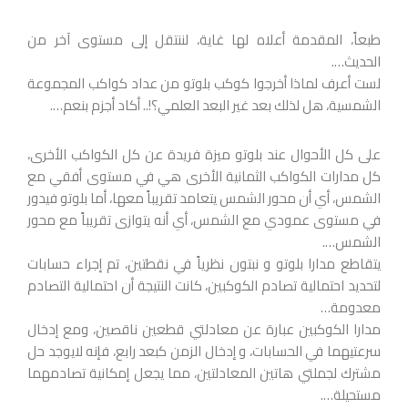
طبعاً، المقدمة أعلاه لها غاية، لننتقل إلى مستوى آخر من
الحديث….
لست أعرف لماذا أخرجوا كوكب بلوتو من عداد كواكب المجموعة
الشمسية، هل لذلك بعد غير البعد العلمي؟!.. أكاد أجزم بنعم….
على كل الأحوال عند بلوتو ميزة فريدة عن كل الكواكب الأخرى،
كل مدارات الكواكب الثمانية الأخرى هي في مستوى أفقي مع
الشمس، أي أن محور الشمس يتعامد تقريباً معها، أما بلوتو فيدور
في مستوى عمودي مع الشمس، أي أنه يتوازى تقريباً مع محور
الشمس….
يتقاطع مدارا بلوتو و نبتون نظرياً في نقطتين، تم إجراء حسابات
لتحديد احتمالية تصادم الكوكبين، كانت النتيجة أن احتمالية التصادم
معدومة…
مدارا الكوكبين عبارة عن معادلتي قطعين ناقصين، ومع إدخال
سرعتيهما في الحسابات، و إدخال الزمن كبعد رابع، فإنه لايوجد حل
مشترك لجملتي هاتين المعادلتين، مما يجعل إمكانية تصادمهما
مستحيلة….