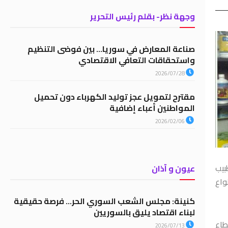
وجهة نظر- بقلم رئيس التحرير
صناعة المعارض في سوريا… بين فوضى التنظيم
واستحقاقات التعافي الاقتصادي
2026/07/28
مقترح لتمويل عجز توليد الكهرباء دون تحميل
المواطنين أعباء إضافية
2026/02/06
بيب
عيون و آذان
واع
كنينة: مجلس الشعب السوري الحر… فرصة حقيقية
لبناء اقتصاد يليق بالسوريين
طاع
2026/07/13