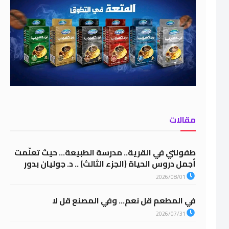
مقالات
طفولتي في القرية.. مدرسة الطبيعة… حيث تعلّمت
أجمل دروس الحياة (الجزء الثالث) .. د. جوليان بدور
2026/08/01
في المطعم قل نعم… وفي المصنع قل لا
2026/07/31