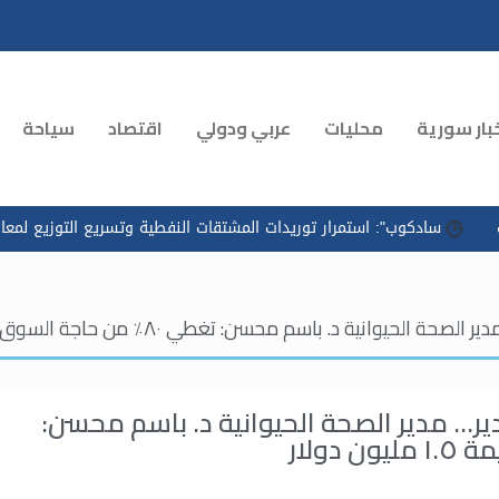
بار سورية
محليات
عربي ودولي
اقتصاد
سياحة
ب": استمرار توريدات المشتقات النفطية وتسريع التوزيع لمعالجة الازدحام
م محسن: تغطي ٨٠٪ من حاجة السوق وصدّرنا منها بقيمة ١.٥ مليون دولار
دير… مدير الصحة الحيوانية د. باسم محسن: