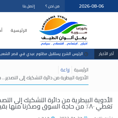
2026-08-06
من نحن ؟
إتصل بنا
تخطى
إلى
المحتوى
الرئيسية
أخ
آخر الأخبار
الرئيس الشرع يستقبل مظلوم عبدي في قصر الشعب
سادكو
الرئيسية
زراعة
الأدوية البيطرية من دائرة التشكيك إلى التصدير… مدير الصحة الحيوانية د. باس
الأدوية البيطرية من دائرة التشكيك إلى التص
تغطي ٨٠٪ من حاجة السوق وصدّرنا منها بقيمة ١.٥ مليون دولار