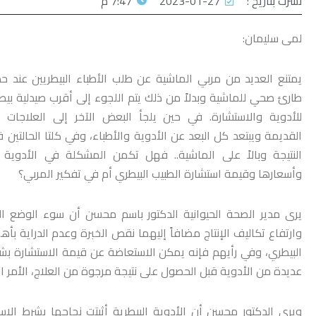
نشرت بتاريخ :
2023-01-27
7:47 م
لمى سليمان:
يمتنع العديد من مربي الماشية عن طلب الأطباء البيطريين عند 
طارئ صحي للماشية وبدلاً من ذلك يتم اللجوء إلى أقرب صيدلية بيطري
للأدوية والاستشارة. في حين يلجأ البعض الآخر إلى العلاجات ا
القديمة ويبتعد كل البعد عن الأدوية والأطباء، وفي كلتا الحالتين 
النتيجة وبالاً على الماشية.. فهل تكمن المشكلة في الأدوية ا
وأسعارها وقيمة استشارة الطبيب البيطري أم في تفكير المربي؟
يرى مدير الصحة الحيوانية الدكتور باسم محسن أن سوء الوضع ا
وارتفاع تكاليف الإنتاج مضافاً إليهما نقص الخبرة وعدم الدراية ب
البيطري، وفي رأيهم فإنه يمكن الاستعاضة عن قيمة الاستشارة بشراء ا
عديدة من الأدوية قبل الحصول على نتيجة مرجوة من العلاج، الأمر ا
ويرى الدكتور محسن أن الأدوية البيطرية أثبتت نجاحها بشرط الا