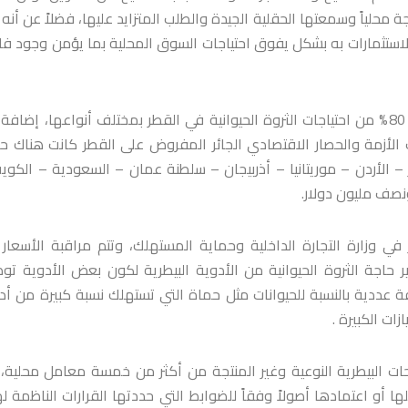
جة محلياً وسمعتها الحقلية الجيدة والطلب المتزايد عليها، فضلاً عن أنه 
ة الاستثمارات به بشكل يفوق احتياجات السوق المحلية بما يؤمن وجود ف
كما أن قطاع الأدوية البيطرية- حسب محسن- يغطي ما يزيد على 80% من احتياجات الثروة الحيوانية في القطر بمختلف أنواعها، إضا
أزمة والحصار الاقتصادي الجائر المفروض على القطر كانت هناك ح
– الأردن – موريتانيا – أذربيجان – سلطنة عمان – السعودية – الكوي
في وزارة التجارة الداخلية وحماية المستهلك، وتتم مراقبة الأسعار
دير حاجة الثروة الحيوانية من الأدوية البيطرية لكون بعض الأدوية ت
ة عددية بالنسبة للحيوانات مثل حماة التي تستهلك نسبة كبيرة من أد
ت الكبيرة .
ات البيطرية النوعية وغير المنتجة من أكثر من خمسة معامل محلية،
ا أو اعتمادها أصولاً وفقاً للضوابط التي حددتها القرارات الناظمة ل