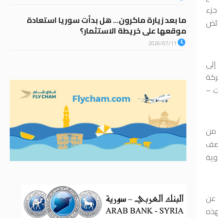
جزء
ما بعد زيارة ماكرون… هل بدأت سوريا استعادة
ائض
موقعها على خريطة الاستثمار؟
2026/07/11
فة إلى
ركة
ت –
 من
وصف
وية
 عن
هذه