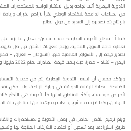
الأدوية البيطرية أثبت نجاحه بدليل الانتشار الواسع للمستحضرات المنت
من الصناعات الداعمة للاقتصاد الوطني نظراً لتراكم الخبرات وزياد
بالإنتاج يتم تصديره إلى العديد من دول العالم.
تغطية حاجة السوق المحلية، ورغم صعوبات الشحن في ظل ظروف ال
تصدير جيدة إلى الأسواق العالمية منها (السودان – العراق – قطر 
اليمن – تشاد – مصر)، حيث بلغت قيمة الصادرات لعام 2022 مليوناً ونصف مليون دولار.
ويؤكد محسن أن تسعير الأدوية البيطرية يتم من مديرية الأسعار 
الضابطة العدلية للرقابة الدوائية في وزارة الزراعة، ولا يمكن تق
لأمراض موسمية، وأكثر المناطق استهلاكاً للأدوية هي الأكثر كثاف
الدواجن، وكذلك ريف دمشق والغاب وغيرهما من المناطق ذات الحيازا
ويتم ترميم النقص الحاصل في بعض الأدوية والمستحضرات واللقاح
طريق استيرادها بعد تسجيل أو اعتماد الشركات المنتجة لها وتسجيله