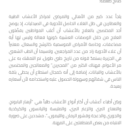
صالح طعمه:
يلجأ عدد كبير من الأهالي والمرضى لمراكز الأعشاب الطبية
والعطارين في ظل الغلاء الحاصل للأدوية في الصيدليات، إذ يوضح
أحد المختصين بالعلاج بالأعشاب أن أغلب المواطنين يفضّلون
العلاج من خلال الوصفات العشبية كونها فعالة وليس لها أية
مضاعفات، وخاصة الأمراض الموسمية كالرشح والسعال، معتبراً
أن غلاء الأدوية زاد من عدد المراجعين، ولاسيما أن الطب الشعبي
في الجزيرة يستمدّ قوته من تاريخ طبي طويل، تم التمسّك به على
مر الأعوام، فهناك الكثير من “المجبرين” والمعالجين والمختصين
بالأعشاب والنباتات، إضافة إلى أنه كمجال استطاع أن يحظى بثقة
الناس في شفائهم وسهولة الحصول عليه واستخدامه لأن أسعاره
زهيدة.
وبيّن أطباء أعشاب أن أكثر أنواع الأعشاب طلباً هي “أزهار البابونج،
والنعناع البري والزعتر البري، والمليسة واليانسون والكركدية
والجوري والدعجة وقشور الرمان والليمون..”، مشددين على ضرورة
الانتباه من بعض المتطفلين على المهنة.