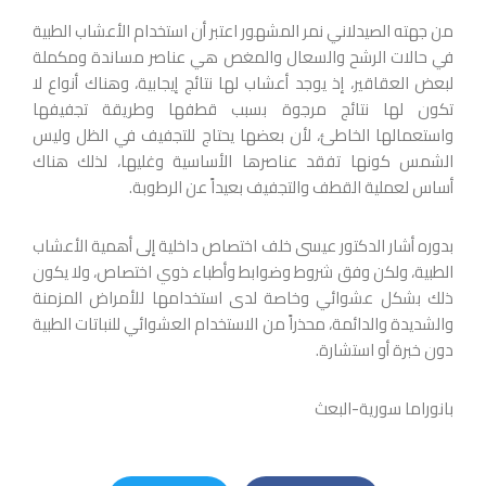
من جهته الصيدلاني نمر المشهور اعتبر أن استخدام الأعشاب الطبية
في حالات الرشح والسعال والمغص هي عناصر مساندة ومكملة
لبعض العقاقير، إذ يوجد أعشاب لها نتائج إيجابية، وهناك أنواع لا
تكون لها نتائج مرجوة بسبب قطفها وطريقة تجفيفها
واستعمالها الخاطئ، لأن بعضها يحتاج للتجفيف في الظل وليس
الشمس كونها تفقد عناصرها الأساسية وغليها، لذلك هناك
أساس لعملية القطف والتجفيف بعيداً عن الرطوبة.
بدوره أشار الدكتور عيسى خلف اختصاص داخلية إلى أهمية الأعشاب
الطبية، ولكن وفق شروط وضوابط وأطباء ذوي اختصاص، ولا يكون
ذلك بشكل عشوائي وخاصة لدى استخدامها للأمراض المزمنة
والشديدة والدائمة، محذراً من الاستخدام العشوائي للنباتات الطبية
دون خبرة أو استشارة.
بانوراما سورية-البعث