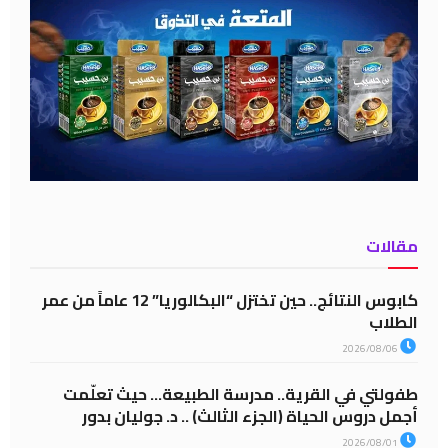
مقالات
كابوس النتائج.. حين تختزل “البكالوريا” 12 عاماً من عمر
الطلاب
2026/08/06
طفولتي في القرية.. مدرسة الطبيعة… حيث تعلّمت
أجمل دروس الحياة (الجزء الثالث) .. د. جوليان بدور
2026/08/01