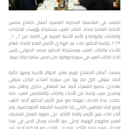
اختتمت في العاصمة المصرية القاهرة أعمال اجتماع مجلس
الأمانة العامة لاتحاد الكتاب العرب بمشاركة رؤوساء الاتحادات
والنقابات والروابط و الأسر الأدبية العربية في الفترة من ٢_ ٦_
٢٠٢٣، برئاسة الدكتور علاء عبد الهادي الأمين العام للاتحاد العام
للأدباء والكتاب العرب، وبمشاركة الدكتور محمد الحوراني رئيس
اتحاد الكتاب العرب في سورية ووفود من خمس عشرة دولة عربية.
تضمنت أعمال الاجتماع توزيع بعض الجوائز الأدبية ومنها جائزة
أحمد شوقي التي فاز بها من سورية الشاعر الراحل شوقي
بغدادي، بحضور الشعراء أحمد عبد المعطي حجازي وطلال حيدر
ومجدي نجيب ونخبة من الأدباء والكتاب والمثقفين العرب، كما
عقدت عدة لقاءات مهمة مع شيخ الأزهر الدكتور أحمد الطيب
ومع البابا تواضرس الثاني بابا الكنيسة القبطية الأرثوذكسية، وتم
أثناء لقاء شيخ الأزهر والبابا التأكيد على ضرورة العمل المشترك
لتعزيز مفهوم الهوية، وعلى دور الأدباء ورجال الدين في هذا
المجال، وهو ماتم التأكيد عليه في اللقاء مع الدكتور أحمد زايد