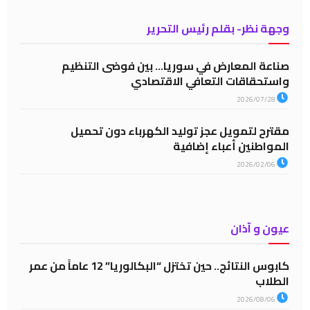
وجهة نظر- بقلم رئيس التحرير
صناعة المعارض في سوريا… بين فوضى التنظيم
واستحقاقات التعافي الاقتصادي
2026/07/28
مقترح لتمويل عجز توليد الكهرباء دون تحميل
المواطنين أعباء إضافية
2026/02/06
عيون و آذان
كابوس النتائج.. حين تختزل “البكالوريا” 12 عاماً من عمر
الطلاب
2026/08/06