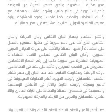
مدير مكتبة الاسكندرية. والذي خصص للحديث عن العولمة
وتحديات الهوية في عالم متغير، وشهد نقاشات معمقة مع
رؤساء الاتحادات والحضور. كما قامت الوفود المشاركة بزيارة
معرض القاهرة الدولي للكتاب والمشاركة في بعض فعالياته.
واختتم الاجتماع بإصدار البيان الثقافي وبيان الحريات والبيان
الختامي، الذي أكد على دعم سورية في حقها المشروع بالعمل
على استعادة أراضيها المحتلة والتأكيد على عروبة الجولان العربي
السوري، وأدان البيان الختامي لمجلس الاتحاد الاعتداءات
الصهيونية المتكررة على سورية، داعيا إلى رفع الحصار الاقتصادي
المفروض على الشعب السوري والتأكيد على حقه في الحفاظ على
دولته الوطنية ومقاومة التطبيع، كما دعا البيان إلى دعم كفاح
الشعب الفلسطيني وتوحيد الجهود أمام الخطوات الصهيونية في
تدمير وسرقة وتزييف التاريخ والآثار في الأماكن الإسلامية
والمسيحية في فلسطين المحتلة والحفاظ على التراث المادي واللا
مادي الفلسطيني والعربي من التزييف والسرقة الصهيونية.
كما أصدر الأمين العام للاتحاد العام للأدباء والكتاب العرب بيانا