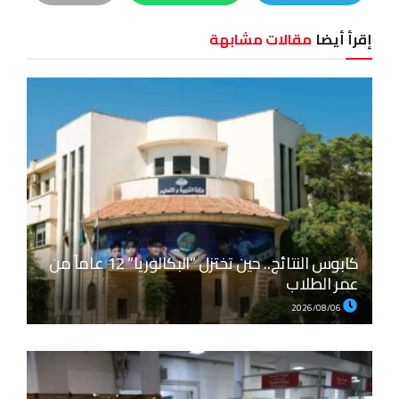
إقرأ أيضا
مقالات مشابهة
كابوس النتائج.. حين تختزل “البكالوريا” 12 عاماً من
عمر الطلاب
2026/08/06