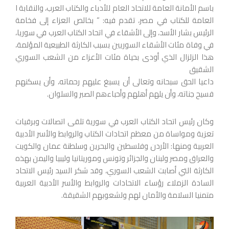
باسم الأمانة العامة للاتحاد العام للأدباء والكتاب العرب، والنقابة ا
العامة للكتاب في مصر، تقدم فيه: ” بخالص العزاء إلى فخامة
الرئيس بشار الأسد، وإلى الأشقاء في اتحاد الكتاب العرب في سوريا،
في وفاة مئات الأشقاء السوريين بسبب الكارثة الطبيعية المؤلمة،
هذا الزلزال الذي أودى بحياة مئات الأعزاء من الشعب السوري
الشقيق
داعيا الحق سبحانه وتعالى أن يسبغ عليهم رحماته، وأن يسكنهم
فسيح جناته، وأن يلهم أهلهم وأحباءهم الصبر والسلوان.
وكان رئيس اتحاد الكتاب العرب في سورية تلقى اتصالات وبرقيات
تعزية ومواساة من معظم اتحادات الكتاب والروابط والأسر الأدبية
العربية ومنها: الأردن وفلسطين والبحرين وسلطنة عمان والكويت
والعراق ومصر ولبنان والجزائر وتونس وموريتانيا وليبيا واليمن بهذه
الكارثة التي أصابت الشعب السوري، وقد شكر السيد رئيس الاتحاد
السادة الزملاء رؤساء الاتحادات والروابط والأسر الأدبية العربية
متمنيا السلامة والأمان لهم ولشعوبهم الشقيقة.