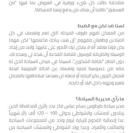
متلاحقة طالت كل شيء ووفرة في العروض بما فيها “لبن
العصفور” طالما أن هناك من يدفع وهنا المشكلة!.
لسنا ضد لكن مع الضبط
من الممكن تفهم ظروف المرحلة التي تعبر وتعصف في كل
الميادين وطغيان مفهوم “إن هبت رياحك فاغتنمها” لكن مهما
يكن فإننا نعتقد أنه لا يمكن ترك الأمور على غاربها، ولابد من إيجاد
الوسيلة والطريقة للوصول لثقافة القناعة أن هذه لي وهذه لك،
دون انتظار “ثقافة الشكوى”، لاسيما في ميدان السياحة الذي له
ماله من خصوصية تميزه وتفصله عن الحالة التموينية البحتة
فتجعل الزبون يكرر الزيارة أو تجعله لن يعيدها فيقاطعها بالمجمل
بتغيير وجهته داخل البلد أو خارجه.
ما رأي مديرية السياحة؟
مدير سياحة طرطوس بسام عباس قدّر عدد زائري المحافظة الذين
يرتادون المنشآت والشواطئ بحوالي 100 – 120 ألف زائر شهرياً
عدا إحصائية القدوم للزيارة ليوم واحد من المجموعات السياحية
والعائلات والأفراد، وعدا رواد الشواطئ والمنشآت السياحية من