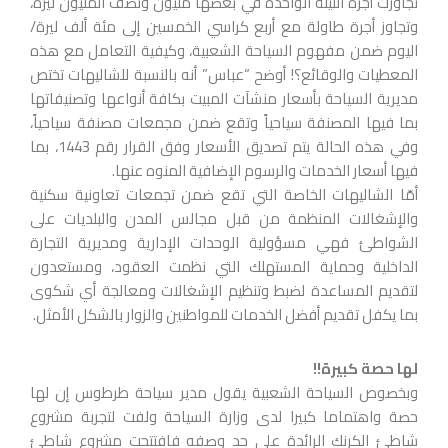
تجاوزت أجرة الليلة الواحدة في بعضها مليون ونصف المليون ليرة،
وتجاوز أجرة طاولة مع أربع كراسي الخمسين إلى مئة ألف ليرة/
اليوم ضمن مفهوم السياحة الشعبية، وكيفية التعامل مع هذه
المعطيات والوقائع؟! أوضح “عباس” أنه بالنسبة للشاليهات تختص
مديرية السياحة بأسعار منشآت المبيت بكافة أنواعها وتصنيفاتها
بما فيها المصنفة سياحياً وتقع ضمن مجمعات مصنفة سياحياً،
وفي هذه الحالة يتم تصديق الأسعار وفق القرار رقم 1443، بما
فيها أسعار الخدمات والرسوم الإضافية المنوه عنها.
أمّا الشاليهات الخاصة التي تقع ضمن تجمعات تعاونية سكنية
والإشغالات المنظمة من قبل مجالس المدن والبلديات على
الشواطئ فهي مسؤولية الوحدات الإدارية ومديرية التجارة
الداخلية وحماية المستهلك التي نظمت العقود، ومستعدون
لتقديم المساعدة لضبط وتنظيم الإشغالات ومعالجة أي شكوى
بما يكفل تقديم أفضل الخدمات للمواطنين والزوار بالشكل الأمثل.
لها حصة كبيرة!!
وبخصوص السياحة الشعبية يقول مدير سياحة طرطوس إن لها
حصة واهتماما كبيرا لدى وزارة السياحة ولفت لتجربة مشروع
شاطئ الكرنك الرائدة على حد وصفه فافتتحت مشروع شاطئ