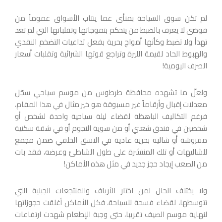
لم تكن سوق السياحة بمنأى عما ينتاب الأسواق عموماً من
فوضى لا يعرف بالضبط من يتحكم بتموجاتها وتقلباتها التي لم تعد
تهدأ ولا تضبط وكأنها أمواج بحرية بفعل تداعيات التضخم النقدي
والهبوط الحاد لقيمة الليرة وتراجع قوتها الشرائية وتقلبات أسعار
الصرف اليومية!
ولعلّ ما تشهده محافظة طرطوس من موسم سياحي سجّل
معدلات إقبال وأرقاماً غير مسبوقة هو خير مثال في هذا المقام،
فرغم التكاليف الباهظة لقضاء ليلة سياحية واحدة لشخص أو
شخصين في فندق شعبي أو من سوية النجوم أو في شقة سكنية
مفروشة أو شاليه بحرية عادية في النسق الخلفي ضمن مجمع
للشاليهات أو تلك المنتشرة على طول الشاطئ وعرضه، فقد بات
من الصعب إيجاد حجز جديد في مثل هذه الأماكن!
ولا يختلف الحال لمن اختار الأرياف والمنتجعات الجبلية التي
تتوسطها، لقضاء فسحة للسياحة، فكل الأماكن أغلقت حجوزاتها
لنهاية موسم الصيف تقريبا، حتى وجبة الإطعام شهدت ارتفاعات