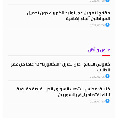
2026/07/28
مقترح لتمويل عجز توليد الكهرباء دون تحميل
المواطنين أعباء إضافية
2026/02/06
عيون و آذان
كابوس النتائج.. حين تختزل “البكالوريا” 12 عاماً من عمر
الطلاب
2026/08/06
كنينة: مجلس الشعب السوري الحر… فرصة حقيقية
لبناء اقتصاد يليق بالسوريين
2026/07/13