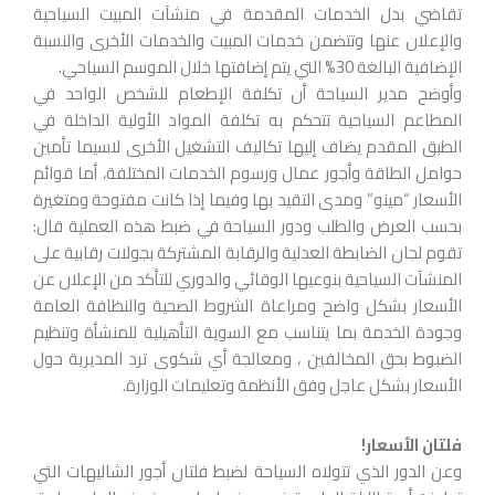
تقاضي بدل الخدمات المقدمة في منشآت المبيت السياحية
والإعلان عنها وتتضمن خدمات المبيت والخدمات الأخرى والنسبة
الإضافية البالغة 30% التي يتم إضافتها خلال الموسم السياحي.
وأوضح مدير السياحة أن تكلفة الإطعام للشخص الواحد في
المطاعم السياحية تتحكم به تكلفة المواد الأولية الداخلة في
الطبق المقدم يضاف إليها تكاليف التشغيل الأخرى لاسيما تأمين
حوامل الطاقة وأجور عمال ورسوم الخدمات المختلفة، أما قوائم
الأسعار “مينو” ومدى التقيد بها وفيما إذا كانت مفتوحة ومتغيرة
بحسب العرض والطلب ودور السياحة في ضبط هذه العملية قال:
تقوم لجان الضابطة العدلية والرقابة المشتركة بجولات رقابية على
المنشآت السياحية بنوعيها الوقائي والدوري للتأكد من الإعلان عن
الأسعار بشكل واضح ومراعاة الشروط الصحية والنظافة العامة
وجودة الخدمة بما يتناسب مع السوية التأهيلية للمنشأة وتنظيم
الضبوط بحق المخالفين ، ومعالجة أي شكوى ترد المديرية حول
الأسعار بشكل عاجل وفق الأنظمة وتعليمات الوزارة.
فلتان الأسعار!
وعن الدور الذي تتولاه السياحة لضبط فلتان أجور الشاليهات التي