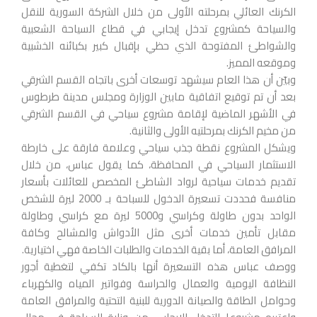
الكرنك العائلي بمرحلته الأولى من خلال الشركة السورية للنقل
والسياحة كمشروع تدخل إيجابي في قطاع السياحة الشعبية
والشواطئ المفتوحة الذي حظي بإقبال كبير بكبائنه الخشبية
وموقعه المميز.
وبيّن أن هذا العام سيشهد توسعات أخرى باتجاه القسم الشرقي
بعد أن تم توقيع اتفاقية مابين الوزارة ومجلس مدينة طرطوس
في الأشهر الماضية لإقامة مشروع سياحي في القسم الشرقي
من مخيم الكرنك بمرحلتيه الأولى والثانية.
ويشكل المشروع نقطة جذب سياحي وعلامة فارقة على خارطة
الاستثمار السياحي في المحافظة، كما يقول عباس، من خلال
تقديم خدمات سياحية لرواد الشاطئ المخصص للعائلات بأسعار
منافسة فحددت تسعيرة الدخول للسباحة بـ 2000 ليرة للشخص
الواحد بدون طاولة وكراسي و5000 ليرة مع كراسي وطاولة
مقابل تأمين خدمات أخرى مثل الأدواش والمشالح وكافة
المرافق العامة، أما بقية الخدمات والطلبات الخاصة فهي اختيارية.
ووصف عباس هذه التسعيرة أنها بالكاد تكفي لتغطية أجور
النظافة اليومية والعمال والحراسة وفواتير المياه والكهرباء
وحوامل الطاقة والصيانة الدورية للبنية التحتية والمرافق العامة