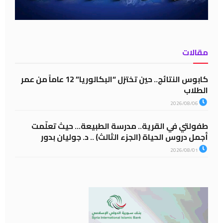
مقالات
كابوس النتائج.. حين تختزل “البكالوريا” 12 عاماً من عمر
الطلاب
2026/08/06
طفولتي في القرية.. مدرسة الطبيعة… حيث تعلّمت
أجمل دروس الحياة (الجزء الثالث) .. د. جوليان بدور
2026/08/01