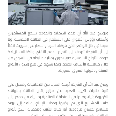
ويوضح عبد الله أن هذه الضمانة والجودة تشجع المستثمرين
وأصحاب رؤوس الأموال على الاستثمار في الطاقة الشمسية، ولا
سيما في ظل الواقع الذي فرضته الحرب والحصار على سورية، لافتاً
إلى أن الشركة تهدف إلى تقديم الدعم التقني والكفالات لزيادة
جودة الألواح الشمسية حتى تكون بمثابة ضابطة في السوق من
خلال منافسة الأصناف الجيدة، وبما يسهم في منع وصول الألواح
السيئة ودخولها السوق السورية.
ويبين عبد الله أن الشركة أبرمت العديد من الاتفاقيات وتعمل على
تلبية طلبيات لتزويد العديد من مزارع إنتاج الطاقة باللواقط
الكهروضوئية، ومنها في المنطقة الصناعية بحسياء في حمص إلى
جانب المشاريع التي تم تركيبها ودخلت الإنتاج، إضافة إلى تزويد
مشاريع تحسين مردودية آبار مياه الشرب ومحطات الضخ بألواح
الطاقة الشمسية لتحسين الواقع الخدمي في الريف.