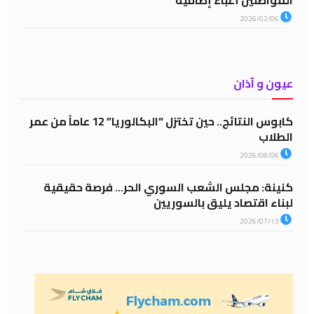
المواطنين أعباء إضافية
2026/02/06
عيون و آذان
كابوس النتائج.. حين تختزل “البكالوريا” 12 عاماً من عمر
الطلاب
2026/08/06
كنينة: مجلس الشعب السوري الحر… فرصة حقيقية
لبناء اقتصاد يليق بالسوريين
2026/07/13