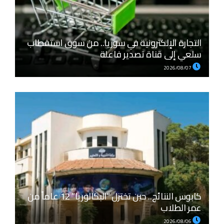
التجارة الإلكترونية في سوريا.. من سوق استقطاب
سلعي إلى قناة تصدير فاعلة
2026/08/07
كابوس النتائج.. حين تختزل “البكالوريا” 12 عاماً من
عمر الطلاب
2026/08/06