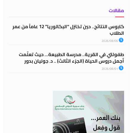
مقالات
كابوس النتائج.. حين تختزل “البكالوريا” 12 عاماً من عمر
الطلاب
2026/08/06
طفولتي في القرية.. مدرسة الطبيعة… حيث تعلّمت
أجمل دروس الحياة (الجزء الثالث) .. د. جوليان بدور
2026/08/01