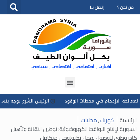
من نحن ؟
إتصل بنا
تخطى
إلى
المحتوى
 الازدحام في محطات الوقود
الرئيس الشرع يوجه بتسخير كل الإم
الرئيسية
كهرباء
,
محليات
السورية لإنتاج اللواقط الكهروضوئية: توطين التقانة وتأهيل
كادر وطني للوصول لعمل تكنولوجي متكامل