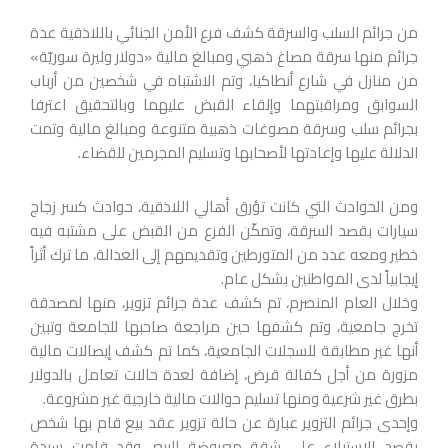
من جرائم السلب والسرقة كشف فرع الأمن الجنائي باللاذقية عدة
جرائم منها سرقة مصاغ ذهبي ومبالغ مالية «دولار وليرة سوريّة»
من منازل في شارع أنطاكيا، وتم الاشتباه في شخصين من أرباب
السوابق ومراقبتهما وإلقاء القبض عليهما وبالتحقيق اعترفا
بجرائم سلب وسرقة مصوغات ذهبية متنوعة ومبالغ مالية وتمت
الدلالة عليها وإعادتها لأصحابها وتسليم المجرمين للقضاء.
ومن الحوادث التي كانت تؤرق أهالي اللاذقية، حوادث كسر زجاج
سيارات بقصد السرقة، وتمكّن الفرع من القبض على مشتبه فيه
خطير ومعه عدد من المتورطين وتقديمهم إلى العدالة، ما ترك أثراً
إيجابياً لدى المواطنين بشكل عام.
وخلال العام المنصرم، تم كشف عدة جرائم تزوير، منها لمصدقة
تخرج جامعية، وتم كشفها حين مراجعة صاحبها للجامعة وتبين
أنها غير مطابقة للسجلات الجامعية، كما تم كشف إيصالات مالية
مزورة من أجل كفالة قرض، إضافة لعدة حالات تعامل بالدولار
بطرق غير شرعية ومنها تسليم حوالات مالية خارجية غير مشروعة.
وإحدى جرائم التزوير عبارة عن حالة تزوير عقد بيع قام بها شخص
بقصد الاستيلاء على شقة معروضة للبيع، وقد قامت سيدة