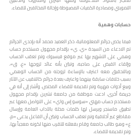
للاتجار بالمواد المدعومة ومنها البنزين والمازوت والدقيق
التمويني ومصادرة الكميات المضبوطة وإحالة المخالفين للقضاء.
حسابات وهمية
فيما يخص جرائم المعلوماتية، ذكر العميد محمد أنه بإحدى الجرائم
تم الادعاء من السيدة «ي، ي» بإقدام مجهول مستخدم حساب
وهمي على التشهير بها عبر موقع فيسبوك وتم تعقب الحساب
وإلقاء القبض على صاحبه، وتبيّن بأنه عائد لزوجها «ع، ق»،
وبالتحقيق معه اعترف بالإساءة لزوجته من الحساب الوهمي
بسبب خلافات سابقة بينهما واعترف بعدة جرائم كالتنقيب عن الآثار
وبيع أدوات مهربة وتم تقديمه للقضاء المختص. وأشار إلى أنه في
جريمة أخرى، ادعت موظفة من جامعة تشرين بإقدام مجهول
مستخدم حساب مهني «سوسو إس واي» على التواصل معها عبر
تطبيق ماسنجر ويرسل لها كلمات مخلة بالآداب العامة وإرسال
مقاطع غير أخلاقية وتم تعقب الحساب وتبيّن أن الفاعل يدعى «م،
ع» وهو طالب جامعة وقام بفعلته للتقرب منها لكونه معجباً بها،
وتم تقديمه للقضاء.