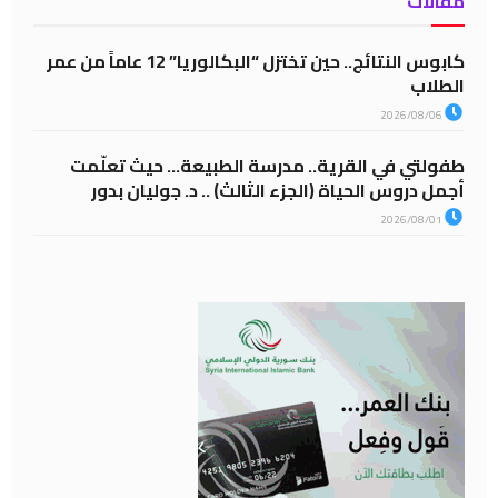
مقالات
كابوس النتائج.. حين تختزل “البكالوريا” 12 عاماً من عمر
الطلاب
2026/08/06
طفولتي في القرية.. مدرسة الطبيعة… حيث تعلّمت
أجمل دروس الحياة (الجزء الثالث) .. د. جوليان بدور
2026/08/01