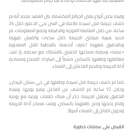
التعليمية بما فيها الجامعات وذلك لكثرة جرائم المعلوماتية.
وفيما يخص أنواع بعض الجرائم المكتشفة، بيّن العميد محمد أنه تم
كشف جريمة قتل لسيدة طاعنة في السن بحي الدعتور خلال 24
ساعة، من خلال المتابعة الفورية والدقيقة وجمع المعلومات، تم
تحديد هوية مرتكبي الجريمة خلال ساعات والقبض عليهما
وبالتحقيق معهما اعترف أحدهما بالتخطيط لقتل المغدورة
«عمته» وسرقة مصاغها الذهبي بالاشتراك مع صديقه، إذ تمت
مغافلتها وطعنها بالسكين، مشيراً إلى استرداد المصاغ ومصادرة
أداة الجريمة وتقديم الفاعلين إلى القضاء.
كما تم كشف جريمة قتل لسيدة وطفلها في حي بستان الريحان،
وخلال 72 ساعة تم الكشف عن الفاعل وهو زوجها، ونتيجة
التحقيق وتمثيل الجريمة ذكر أن هناك خلافات زوجية مع زوجته
وقام بذبحها وذبح طفلهما بالسكين، وتمت مصادر أداة الجريمة
وتحويل القاتل إلى القضاء أصولاً.
القبض على عصابات خطيرة