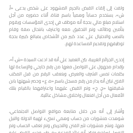
ولفت إلى إلقاء القبض بالجرم المشهود على شخص يدعى «أ،
ش»، يستخدم حساباً وهمياً باسم فتاة، أثناء حضوره من أجل
استلام مبلغ مالي بحجة أنه موظف في إحدى المؤسسات ويقوم
بتأمين وظائف وتم التحقيق معه واعترف بانتحال صفة وقام
بالنصب والاحتيال على عدد كبير من الأشخاص بمبالغ كبيرة بحجة
توظيفهم وتقديم المساعدة لهم.
إحدى الجرائم الغريبة، بيّن العميد علي أنه قد ادعت السيدة «ش، أ»،
بإقدام مجهول على التواصل معها من رقم خارجي والإساءة لها
بكلمات تمس الشرف والعرض، وبتعقب الرقم من قبل المكتب
الفني تبيّن أنه يدار من رقم مسجل باسم «ه، ع» وحصر شبهتها بابن
شقيقتها «ج، ح» وتم القبض عليهما واعترافهما بالقيام بتلك
الأفعال من أجل افتعال واختلاق مشاكل عائلية.
وأشار إلى أنه من خلال متابعة مواقع التواصل الاجتماعي،
شوهدت منشورات من حساب وهمي تسيء لهيبة الدولة والنيل
منها، ونشر منشورات تثير الفتن والتحريض وتم تعقب الحساب وتم
التوصل لصاحبه وتبيّن أنه عائد للمدعو «م، ط»، وجرى القبض عليه