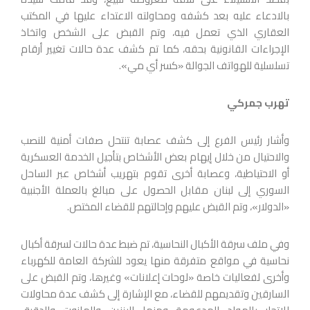
بالادعاء عليه بعد كشفه ومحاولته الاعتداء عليها في المكتب
العقاري الذي تعمل فيه، وتم القبض على الشخص واتخاذ
الإجراءات القانونية بحقه، كما تم كشف عدة حالات تغيير أرقام
تسلسلية للهواتف الجوالة «كسر أي مي».
تهرب جمركي
وأشار رئيس الفرع إلى كشف عصابة تنتحل صفات أمنية للنصب
والاحتيال من خلال إيهام بعض الأشخاص بتأجيل الخدمة العسكرية
أو الاحتياطية، وعصابة أخرى تقوم بتهريب أشخاص عبر الساحل
السوري إلى لبنان مقابل الحصول على مبالغ بالعملة الأجنبية
«الدولار»، وتم القبض عليهم وإحالتهم للقضاء المختص.
وفي ملف سرقة الأكبال النحاسية، تم ضبط عدة حالات لسرقة أكبال
نحاسية في مواقع متفرقة منها يعود للشركة العامة للكهرباء
وأخرى لفعاليات خاصة «لوحات إعلانات» وغيرها، وتم القبض على
السارقين وتقديمهم للقضاء، مع الإشارة إلى كشف عدة محاولات