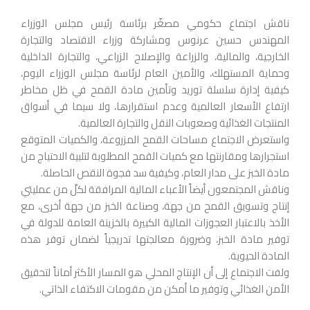
ناقش اجتماع حكومي مصغّر برئاسة رئيس مجلس الوزراء
المهندس حسين عرنوس ومشاركة وزراء الاقتصاد والتجارة
الخارجية، والمالية، والزراعة والإصلاح الزراعي، والتجارة الداخلية
وحماية المستهلك، والأمين العام لرئاسة مجلس الوزراء اليوم،
كيفية إدارة سلسلة توريد وتأمين مادة القمح في ظل مخاطر
ارتفاع الأسعار العالمية وعدم استقرارها، ولا سيما في أسواق
المنتجات الغذائية وصعوبات النقل والتجارة العالمية.
واستعرض الاجتماع مساحات القمح المزروعة، والكميات المتوقع
استجرارها ومقارنتها مع كميات القمح المطلوبة لتلبية الاحتياج من
مادة الخبز على مدار العام، وكيفية سد فجوة النقص الحاصلة.
وناقش المجتمعون أيضاً الأعباء المالية المرافقة لكلّ من عمليتي
إنتاج وتسويق القمح من جهة، وصناعة الخبز من جهة أخرى، مع
الأخذ بالاعتبار العجوزات المالية الكبيرة بالخزينة العامة للدولة في
توفير مادة الخبز، وضرورة معالجتها تدريجياً لضمان توفر هذه
المادة الحيوية.
ولفت الاجتماع إلى أن الإنتاج المحلي هو المسار الأكثر أماناً لتحقيق
الأمن الغذائي وتوفير ما أمكن من مقومات الاكتفاء الذاتي.