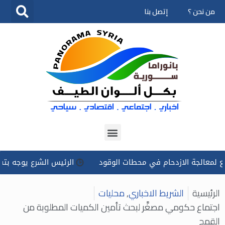
من نحن ؟
إتصل بنا
تخطى
إلى
المحتوى
جة الازدحام في محطات الوقود
الرئيس الشرع يوجه بتسخير كل ا
الرئيسية
الشريط الاخباري
,
محليات
اجتماع حكومي مصغَّر لبحث تأمين الكميات المطلوبة من
القمح