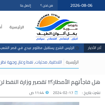
2026-08-06
من نحن ؟
إتصل بنا
تخطى
إلى
المحتوى
الرئيسية
أخ
آخر الأخبار
الرئيس الشرع يستقبل مظلوم عبدي في قصر الشعب
سادكوب
الرئيسية
اللاذقية
,
محليات
,
نفط وغاز
,
وجهة نظر
هل فاجأتهم الأمطار؟!! تقصير وزارة النفط لن ي
نشرت بتاريخ :
2024-02-17
11:44 ص