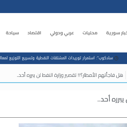
بار سورية
محليات
عربي ودولي
اقتصاد
سياحة
": استمرار توريدات المشتقات النفطية وتسريع التوزيع لمعالجة الازدحام 
هل فاجأتهم الأمطار؟!! تقصير وزارة النفط لن يبرره أحد..
برره أحد..