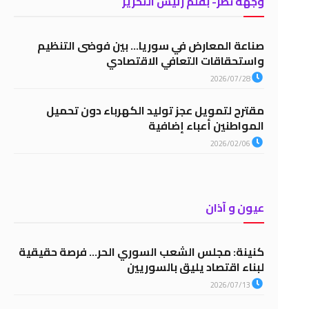
وجهة نظر- بقلم رئيس التحرير
صناعة المعارض في سوريا… بين فوضى التنظيم
واستحقاقات التعافي الاقتصادي
2026/07/28
مقترح لتمويل عجز توليد الكهرباء دون تحميل
المواطنين أعباء إضافية
2026/02/06
عيون و آذان
كنينة: مجلس الشعب السوري الحر… فرصة حقيقية
لبناء اقتصاد يليق بالسوريين
2026/07/13