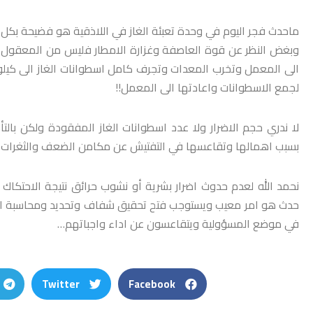
ماحدث فجر اليوم في وحدة تعبئة الغاز في اللاذقية هو فضيحة بكل ما
وبغض النظر عن قوة العاصفة وغزارة الامطار فليس من المعقول ولا
الى المعمل وتخرب المعدات وتجرف كامل اسطوانات الغاز الى كيلوم
لجمع الاسطوانات واعادتها الى المعمل!!
لا ندري حجم الاضرار ولا عدد اسطوانات الغاز المفقودة ولكن بالتأك
بسبب اهمالها وتقاعسها في التفتيش عن مكامن الضعف والثغرات في
نحمد الله لعدم حدوث اضرار بشرية أو نشوب حرائق نتيجة الاحتكاك 
حدث هو امر معيب ويستوجب فتح تحقيق شفاف وتحديد ومحاسبة الم
في موضع المسؤولية ويتقاعسون عن اداء واجباتهم…
Twitter
Facebook