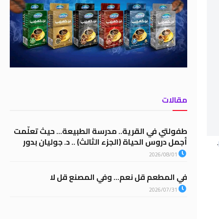
مقالات
طفولتي في القرية.. مدرسة الطبيعة… حيث تعلّمت
أجمل دروس الحياة (الجزء الثالث) .. د. جوليان بدور
.
2026/08/01
في المطعم قل نعم… وفي المصنع قل لا
2026/07/31