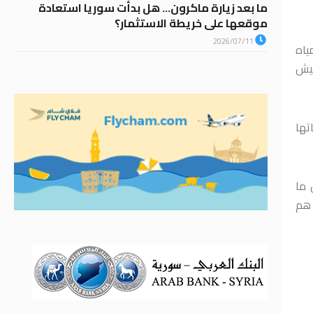
ما بعد زيارة ماكرون… هل بدأت سوريا استعادة
موقعها على خريطة الاستثمار؟
2026/07/11
ياه
جيش
تها
 ما
 هم