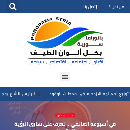
من نحن ؟
إتصل بنا
تخطى
إلى
المحتوى
عالجة الازدحام في محطات الوقود
الرئيس الشرع يوجه بتسخير ك
صحة وجمال
في أسبوعه العالمي… تعرف على سارق الرؤية