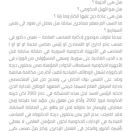
هل هي الحزبية ؟
هل هو الهبل الحكومي ؟
هل هي عادة درج عليها الكبار وما زلنا ؟
ما السبب الم نتعلم مماجرى سابقا هل يعقل ان نعود الى نفس
السيناريو ؟
عندما تناولت موضوع (دكترة المناصب العامة – تعيين دكتور في
منصب عام اداري او اقتصادي او رئيس مجلس مدينة او او او )
المناصب في الأجهزة الحكومية السورية في مقالة سابقة قبل
بدء الحرب الفاجرة على سورية، وسعي المسؤولين من الوزراء في
الأجهزة الحكومية لاستقطاب الكوادر المؤهلة ممن يحملون درجة
الدكتوراه لشغل الوظائف القيادية تلقيت أكثر من مكالمة هاتفية
ونقد على الفيس بوك الخاص بي ومديح من قبل المتخصصين
بادارة المرفق العام لاسيما خريجي المعهد الوطني للادارة الذي
احدثه الرئيس الاسد لحل هذه المشكلة في عام 2002 لكن خربته
الحكومة فورا 2002، وأكثر من تعليق بين مؤيد لما طرحته وبين
معارض، ولإيضاح ما تناولته لمن لم يطلع على المقالة السابقة،
فقد اقترحت عدم الزج بمن يحملون درجة الدكتوراه في المناصب
القيادية في الإدارات الحكومية لكون المؤهل العلمي لا يعطي
تأشيرة المرور والنجاح في العمل الإداري، وكم مِنْ منصب بقي