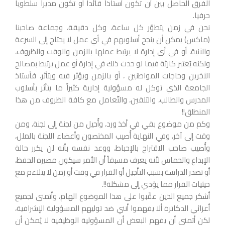
الفرق الحاصل بين أن تكون أستاذاً قائدا أو تكون مديراً سلطويا
حرفيا.
نحن في زمن يتطوَّر كل ساعة، وكل دقيقة، وجماعة صاحبنا
(ماكس) يمكن أن ينجح أسلوبهم في أي عمل لا يحتاج إلى السرعة
والآنية، أو في أي إدارة لا يرتبط عملها بالزمن والوقت والظروف،
ولكنه يُعتبر كارثة فيما لو حدث ذلك في إدارة أو عمل يرتبط بمصالح
الآخرين وحاجات المواطنين ، أو بالزمن ويؤثر فيه ويتأثر، فأستاذ
الجامعة الذي توكل له مسؤولية إدارية كثيراً ما يتأثر بأسلوب
المدرس والطالب، والتلقين، والتّعامل مع كافة الظروف من هذا
المنطلق!!
وكم من موضوع بقي في أخذ ورد، وأُحيل من لجنة إلى لجنة، ومن
وقت إلى آخر، وفي النهاية أُصيب المختصون وأعضاء اللجنة بالملل،
وأُصيب صاحب الاقتراح بالإحباط، ووعد نفسه بأنه لن يكرر حالة
الإبداع والحماس لأنه يعرف مسبقاً أن الأمر سيكون مصيره الحفظ،
أو تصدر الدراسة بسبب التأجيل أو القرار في وقت أو زمن لا يتلاءم مع
حيثيات القرار مما يؤدي إلى مشكلة!!.
أشكر جميع الذين عقّبوا على هذا الموضوع الهام، وأتمنى لجميع
أعزائي الدكاترة ألا يفهموا أنني ضد توليهم المسؤولية الإشرافية،
لكن أتمنى أن يفهم البعض أن المسؤولية الوظيفية لا يُمكن أن