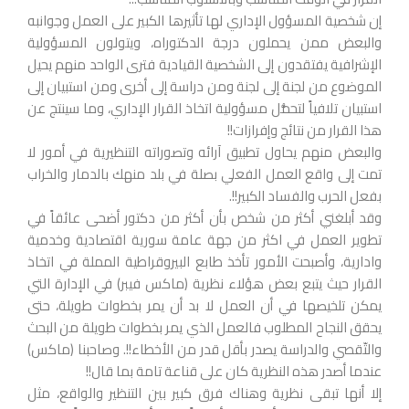
إن شخصية المسؤول الإداري لها تأثيرها الكبير على العمل وجوانبه
والبعض ممن يحملون درجة الدكتوراه، ويتولون المسؤولية
الإشرافية يفتقدون إلى الشخصية القيادية فترى الواحد منهم يحيل
الموضوع من لجنة إلى لجنة ومن دراسة إلى أخرى ومن استبيان إلى
استبيان تلافياً لتحمُّل مسؤولية اتخاذ القرار الإداري، وما سينتج عن
هذا القرار من نتائج وإفرازات!!
والبعض منهم يحاول تطبيق آرائه وتصوراته التنظيرية في أمور لا
تمت إلى واقع العمل الفعلي بصلة في بلد منهك بالدمار والخراب
بفعل الحرب والفساد الكبير!!.
وقد أبلغني أكثر من شخص بأن أكثر من دكتور أضحى عائقاً في
تطوير العمل في اكثر من جهة عامة سورية اقتصادية وخدمية
وادارية، وأصبحت الأمور تأخذ طابع البيروقراطية المملة في اتخاذ
القرار حيث يتبع بعض هؤلاء نظرية (ماكس فيبر) في الإدارة التي
يمكن تلخيصها في أن العمل لا بد أن يمر بخطوات طويلة، حتى
يحقق النجاح المطلوب فالعمل الذي يمر بخطوات طويلة من البحث
والتّقصي والدراسة يصدر بأقل قدر من الأخطاء!!. وصاحبنا (ماكس)
عندما أصدر هذه النظرية كان على قناعة تامة بما قال!!
إلا أنها تبقى نظرية وهناك فرق كبير بين التنظير والواقع، مثل