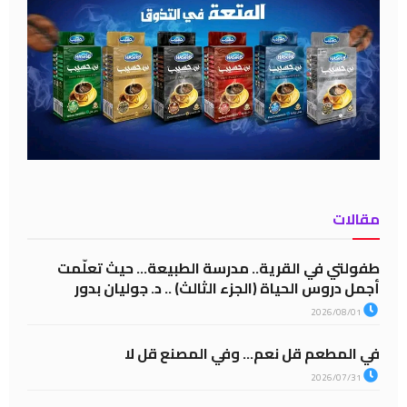
مقالات
طفولتي في القرية.. مدرسة الطبيعة… حيث تعلّمت
أجمل دروس الحياة (الجزء الثالث) .. د. جوليان بدور
2026/08/01
في المطعم قل نعم… وفي المصنع قل لا
2026/07/31