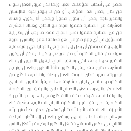
تفصّل على أصحاب المؤهلات العليا، وإنما لكل فريق العمل سواء
من كان يحمل هذا المؤهل، أو من لا يتوفر لديه، فالإنسان
والمديرالناجح يمكن أن يكون دكتوراً ويمكن ألا يكون، وهناك
العشرات من الدكاترة حققوا النجاح تلو النجاح، وهناك العشرات
من غير الدكاترة حققوا نفس النجاح، فقط ما يجب أن ينظر إليه
المسؤول في أي جهاز حكومي هو مصلحة العمل والناس بالدرجة
الأولى، وكيف يمكن أن يصل إلى النجاح في الجهاز الذي يشرف عليه
سواء من خلال الدكاترة أو من غيرهم، ولكن لا يمكن أن يكون
الدكتور هو الهدف لكي يتحقق النجاح، ليقول الآخرون إن ذلك
المشرف دكتور، فقد يبقى الدكتور عائقاً للتطوير والعمل وتبقى
توجيهاته مجرد تنظير لا يمت للعمل بصلة وانا اعرف الكثير من
الدكاترة وعملنا في لجان مشتركة معا لم يقرأ القانون الاساسي
للعاملين ولا يعرف معنى الاصلاح الاداري ولا يفرق بين الحكومة
والدولة للاسف ؟، وقد حدثت حالات كثيرة في العديد من الأجهزة
الحكومية لم يحقق فيها الدكاترة النجاح المطلوب، فشربت تلك
الأجهزة ذلك المقلب لأنها أرادت أن تستعين بدكتور ظناً منها بأنه
سيعالج جوانب الخلل الإداري ويدفع بالعمل إلى التّطور فجاءت
النتائج على عكس المتوقع فشغل الدكتور الوظيفة وأشغل الناس
معه فلا طوَّر الدكتور العمل، ولا ترك الدكتور الوظيفة والنتيجة راتب