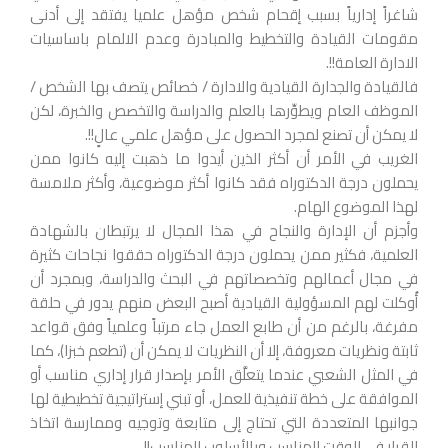
شاغراً إدارياً بسبب إقحام شخص مؤهل علميا يفتقد إلى أدنى
مقومات القيادة والتخطيط والمبادرة وعدم الالمام باساسيات
الادارة العامة!!.
فالقيادة والجدارة القيادية والادارة / خصائص يتصف بها الشخص /
الموظف العام ويطوِّرها بالعلم والدراسة والتخصص والخبرة، لكن
لا يمكن أن تصنع لمجرد الحصول على مؤهل علمي عالٍ!!.
الغريب في الأمر أن أكثر الذين أيدوا ما ذهبت إليه كانوا ممن
يحملون درجة الدكتوراه فقد كانوا أكثر موضوعية، وأكثر ملامسة
لهذا الموضوع الهام.
وأجزم أن الإدارة والنجاح في هذا المجال لا يرتبطان بالشهادة
العلمية، فكثير ممن يحملون درجة الدكتوراه حققوا نجاحات كثيرة
في مجال أعمالهم وتخصصاتهم في البحث والدراسة، وبمجرد أن
أُوكلت لهم المسؤولية القيادية أصبح البعض منهم يدور في حلقة
مفرغة، بالرغم من أن طابع العمل جاء مرتباً وعلمياً وفق قواعد
ثابتة ونظريات معروفة، إلا أن النظريات لا يمكن أن (تطعم خبزا)، كما
في المثل الشعبي عندما يتعلَّق الأمر بإصدار قرار إداري مناسب أو
الموافقة على خطة تنفيذية للعمل، أو تبني إستراتيجية تخطيطية لها
جوانبها المتعددة التي تحتاج إلى متابعة وتوجيه وممارسة اتخاذ
القرار في الوقت المناسب وبالأسلوب المناسب!!.