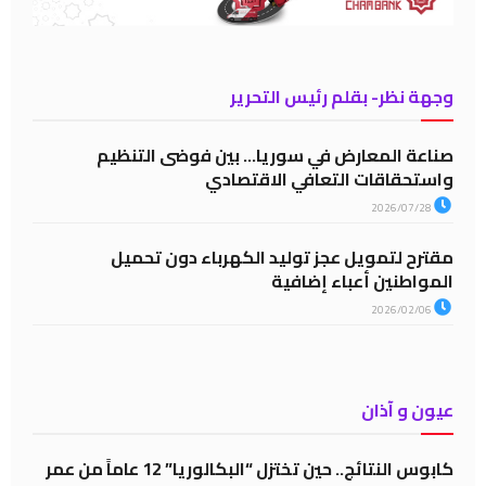
وجهة نظر- بقلم رئيس التحرير
صناعة المعارض في سوريا… بين فوضى التنظيم
واستحقاقات التعافي الاقتصادي
2026/07/28
مقترح لتمويل عجز توليد الكهرباء دون تحميل
المواطنين أعباء إضافية
2026/02/06
عيون و آذان
كابوس النتائج.. حين تختزل “البكالوريا” 12 عاماً من عمر