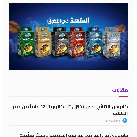
مقالات
كابوس النتائج.. حين تختزل “البكالوريا” 12 عاماً من عمر
الطلاب
2026/08/06
طفولتي في القرية.. مدرسة الطبيعة… حيث تعلّمت