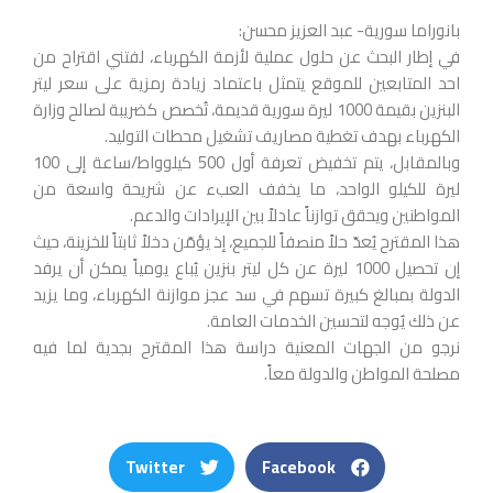
بانوراما سورية- عبد العزيز محسن:
في إطار البحث عن حلول عملية لأزمة الكهرباء، لفتني اقتراح من
احد المتابعين للموقع يتمثل باعتماد زيادة رمزية على سعر ليتر
البنزين بقيمة 1000 ليرة سورية قديمة، تُخصص كضريبة لصالح وزارة
الكهرباء بهدف تغطية مصاريف تشغيل محطات التوليد.
وبالمقابل، يتم تخفيض تعرفة أول 500 كيلوواط/ساعة إلى 100
ليرة للكيلو الواحد، ما يخفف العبء عن شريحة واسعة من
المواطنين ويحقق توازناً عادلاً بين الإيرادات والدعم.
هذا المقترح يُعدّ حلاً منصفاً للجميع، إذ يؤمّن دخلاً ثابتاً للخزينة، حيث
إن تحصيل 1000 ليرة عن كل ليتر بنزين يُباع يومياً يمكن أن يرفد
الدولة بمبالغ كبيرة تسهم في سد عجز موازنة الكهرباء، وما يزيد
عن ذلك يُوجه لتحسين الخدمات العامة.
نرجو من الجهات المعنية دراسة هذا المقترح بجدية لما فيه
مصلحة المواطن والدولة معاً.
Twitter
Facebook