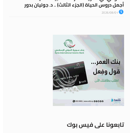
أجمل دروس الحياة (الجزء الثالث) .. د. جوليان بدور
2026/08/01
تابعونا على فيس بوك