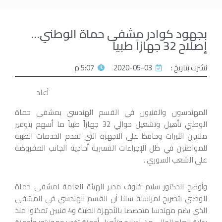
بجهود كوادر مشفى حماة الوطني…
إصلاح 32 جهازاً طبياً
نشرت بتاريخ :
2020-05-03
5:07 م
أعاد
المهندسون والفنيون في القسم الهندسي بمشفى حماة
الوطني تأهيل وتشغيل حوالي 32 جهازاً طبياً ما أسهم بتوفير
ملايين الليرات وحافظ على الاجهزة التي تقدم الخدمات الطبية
للمواطنين في ظل الإجراءات القسرية أحادية الجانب المفروضة
على الشعب السوري .
وأوضح الدكتور سليم خلوف مدير الهيئة العامة لمشفى حماة
الوطني بتصريح لمراسلة سانا أن القسم الهندسي في المشفى
الذي يضم مهندسا متخصصا بالأجهزة الطبية و4 فنيين تمكنوا منذ