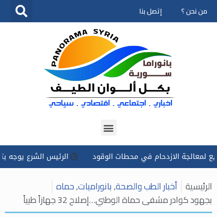
من نحن ؟
إتصل بنا
تخطى
إلى
المحتوى
جة الازدحام في محطات الوقود
الرئيس الشرع يوجه بتسخير كل ا
الرئيسية
أخبار الطب والصحة
,
بانوراميات
,
حماه
بجهود كوادر مشفى حماة الوطني…إصلاح 32 جهازاً طبياً