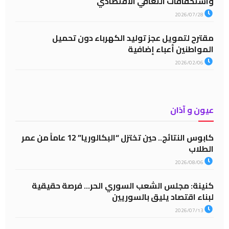
واستحقاقات التعافي الاقتصادي
2026/07/28
مقترح لتمويل عجز توليد الكهرباء دون تحميل
المواطنين أعباء إضافية
2026/02/06
عيون و آذان
كابوس النتائج.. حين تختزل “البكالوريا” 12 عاماً من عمر
الطلاب
2026/08/06
كنينة: مجلس الشعب السوري الحر… فرصة حقيقية
لبناء اقتصاد يليق بالسوريين
2026/07/13