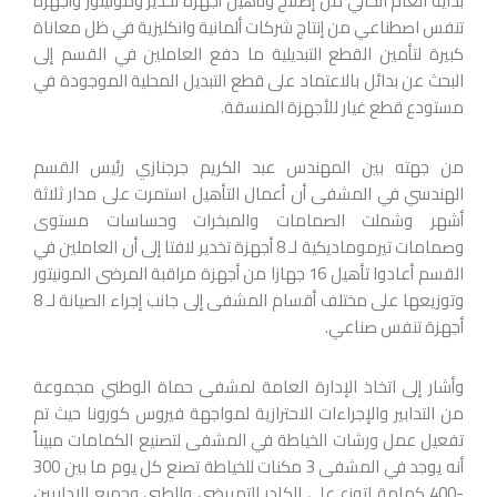
بداية العام الحالي من إصلاح وتأهيل أجهزة تخدير ومونيتور وأجهزة
تنفس اصطناعي من إنتاج شركات ألمانية وانكليزية في ظل معاناة
كبيرة لتأمين القطع التبديلية ما دفع العاملين في القسم إلى
البحث عن بدائل بالاعتماد على قطع التبديل المحلية الموجودة في
مستودع قطع غيار للأجهزة المنسقة.
من جهته بين المهندس عبد الكريم جرجنازي رئيس القسم
الهندسي في المشفى أن أعمال التأهيل استمرت على مدار ثلاثة
أشهر وشملت الصمامات والمبخرات وحساسات مستوى
وصمامات تيرموماديكية لـ 8 أجهزة تخدير لافتا إلى أن العاملين في
القسم أعادوا تأهيل 16 جهازا من أجهزة مراقبة المرضى المونيتور
وتوزيعها على مختلف أقسام المشفى إلى جانب إجراء الصيانة لـ 8
أجهزة تنفس صناعي.
وأشار إلى اتخاذ الإدارة العامة لمشفى حماة الوطني مجموعة
من التدابير والإجراءات الاحترازية لمواجهة فيروس كورونا حيث تم
تفعيل عمل ورشات الخياطة في المشفى لتصنيع الكمامات مبيناً
أنه يوجد في المشفى 3 مكنات للخياطة تصنع كل يوم ما بين 300
-400 كمامة لتوزع على الكادر التمريضي والطبي وجميع الإداريين