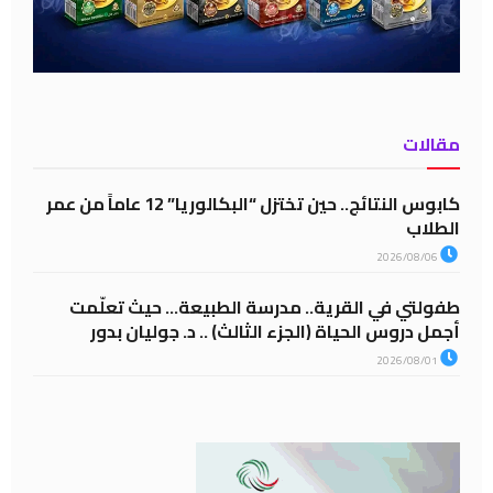
مقالات
كابوس النتائج.. حين تختزل “البكالوريا” 12 عاماً من عمر
الطلاب
2026/08/06
طفولتي في القرية.. مدرسة الطبيعة… حيث تعلّمت
أجمل دروس الحياة (الجزء الثالث) .. د. جوليان بدور
2026/08/01