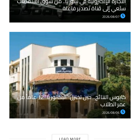
التجارة الإلكترونية في سوريا.. من سوق استقطاب
سلعي إلى قناة تصدير فاعلة
2026/08/07
كابوس النتائج.. حين تختزل “البكالوريا” 12 عاماً من
عمر الطلاب
2026/08/06
LOAD MORE