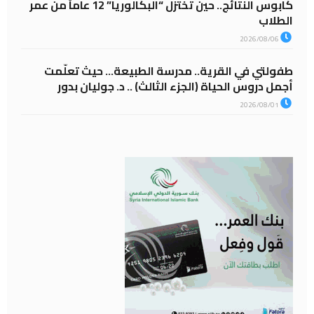
كابوس النتائج.. حين تختزل “البكالوريا” 12 عاماً من عمر
الطلاب
2026/08/06
طفولتي في القرية.. مدرسة الطبيعة… حيث تعلّمت
أجمل دروس الحياة (الجزء الثالث) .. د. جوليان بدور
2026/08/01