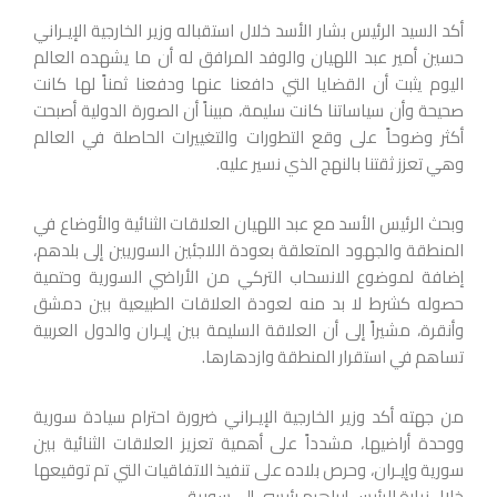
أكد السيد الرئيس بشار الأسد خلال استقباله وزير الخارجية الإيـراني
حسين أمير عبد اللهيان والوفد المرافق له أن ما يشهده العالم
اليوم يثبت أن القضايا التي دافعنا عنها ودفعنا ثمناً لها كانت
صحيحة وأن سياساتنا كانت سليمة، مبيناً أن الصورة الدولية أصبحت
أكثر وضوحاً على وقع التطورات والتغييرات الحاصلة في العالم
وهي تعزز ثقتنا بالنهج الذي نسير عليه.
وبحث الرئيس الأسد مع عبد اللهيان العلاقات الثنائية والأوضاع في
المنطقة والجهود المتعلقة بعودة اللاجئين السوريين إلى بلدهم،
إضافة لموضوع الانسحاب التركي من الأراضي السورية وحتمية
حصوله كشرط لا بد منه لعودة العلاقات الطبيعية بين دمشق
وأنقرة، مشيراً إلى أن العلاقة السليمة بين إيـران والدول العربية
تساهم في استقرار المنطقة وازدهارها.
من جهته أكد وزير الخارجية الإيـراني ضرورة احترام سيادة سورية
ووحدة أراضيها، مشدداً على أهمية تعزيز العلاقات الثنائية بين
سورية وإيـران، وحرص بلاده على تنفيذ الاتفاقيات التي تم توقيعها
خلال زيارة الرئيس إبراهيم رئيسي إلى سورية.