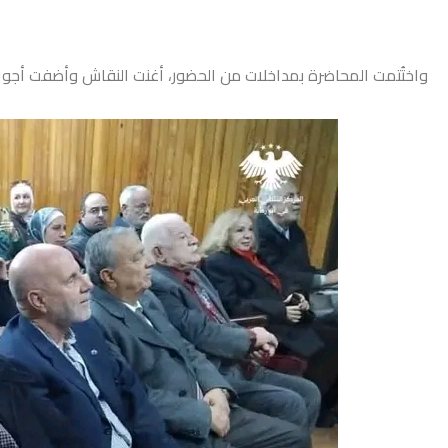
واختُتمت المحاضرة بمداخلات من الحضور، أغنت النقاش وأضفت أجواءً 