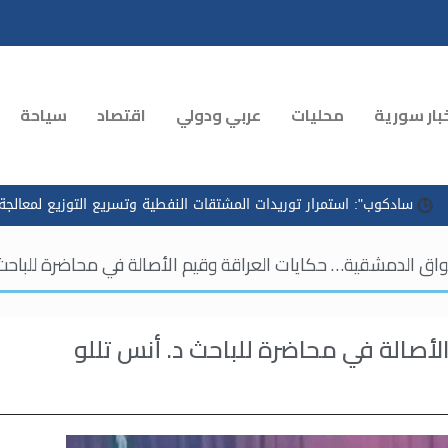
بار سورية
محليات
عربي ودولي
اقتصاد
سياحة
وريدات المشتقات النفطية وتسريع التوزيع لمعالجة الازدحام في محطات الو
اق الدمشقية… حكايات العراقة وقيم الأصالة في محاضرة للباحث 
أصالة في محاضرة للباحث د. أنس تللو