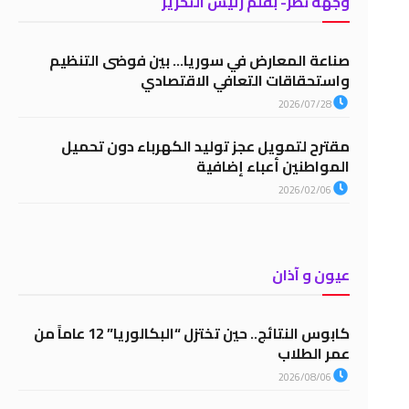
وجهة نظر- بقلم رئيس التحرير
صناعة المعارض في سوريا… بين فوضى التنظيم
واستحقاقات التعافي الاقتصادي
2026/07/28
مقترح لتمويل عجز توليد الكهرباء دون تحميل
المواطنين أعباء إضافية
2026/02/06
عيون و آذان
كابوس النتائج.. حين تختزل “البكالوريا” 12 عاماً من
عمر الطلاب
2026/08/06