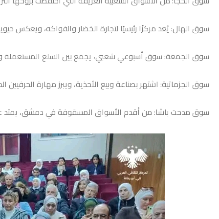
سوق الخجا: من الأسواق الشعبية العريقة التي احتفظت بروحها التراث
سوق الهال: يُعد مركزًا رئيسيًا لتجارة الخضار والفواكه، ويعكس حيوي
سوق الجمعة: سوق أسبوعي شعبي، يجمع بين السلع المستعملة وال
سوق الجزماتية: اشتهر بصناعة وبيع الأحذية، ويبرز مهارة الحرفيين ا
سوق مدحت باشا: من أقدم الأسواق المسقوفة في دمشق، يمتد على ط