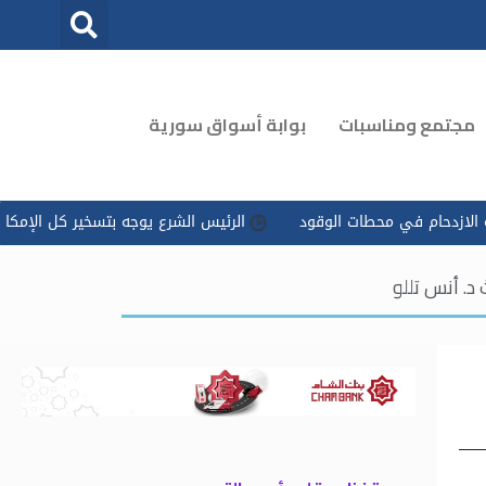
مجتمع ومناسبات
بوابة أسواق سورية
قود
الرئيس الشرع يوجه بتسخير كل الإمكانات للتعامل مع ‏تداعيات ح
د. أنس تللو