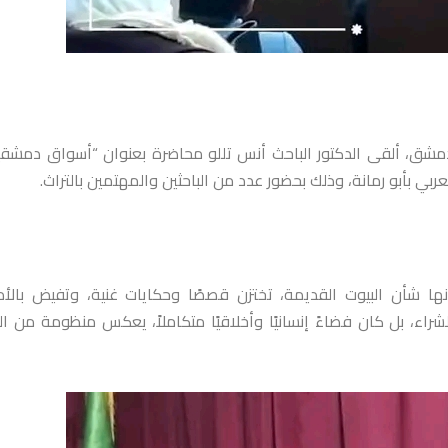
بدمشق، ألقى الدكتور الباحث أنس تللو محاضرة بعنوان “أسواق دمشق
ا شأن البيوت القديمة، تختزن قصصًا وحكايات غنية، وتفيض بالأم
شراء، بل كان فضاءً إنسانيًا وأخلاقيًا متكاملاً، يعكس منظومة من ال