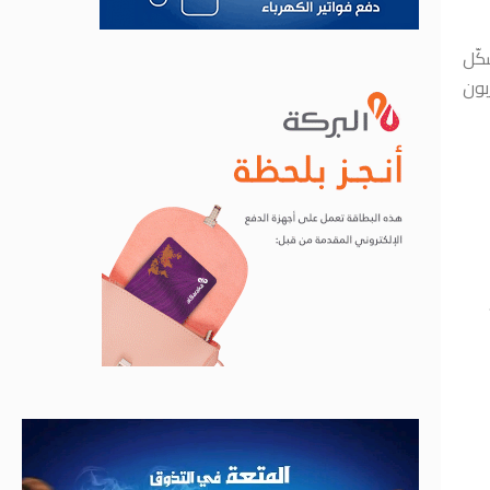
كّل
بون