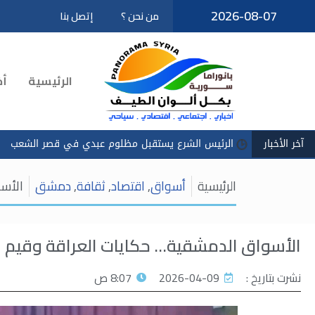
2026-08-07
من نحن ؟
إتصل بنا
تخطى
إلى
المحتوى
الرئيسية
أخ
آخر الأخبار
س الشرع يستقبل مظلوم عبدي في قصر الشعب
سادكوب": استمرار ت
الرئيسية
أسواق
,
اقتصاد
,
ثقافة
,
دمشق
الأسو
الأسواق الدمشقية… حكايات العراقة وقيم ال
نشرت بتاريخ :
2026-04-09
8:07 ص