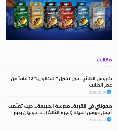
مقالات
كابوس النتائج.. حين تختزل “البكالوريا” 12 عاماً من
عمر الطلاب
2026/08/06
طفولتي في القرية.. مدرسة الطبيعة… حيث تعلّمت
أجمل دروس الحياة (الجزء الثالث) .. د. جوليان بدور
2026/08/01