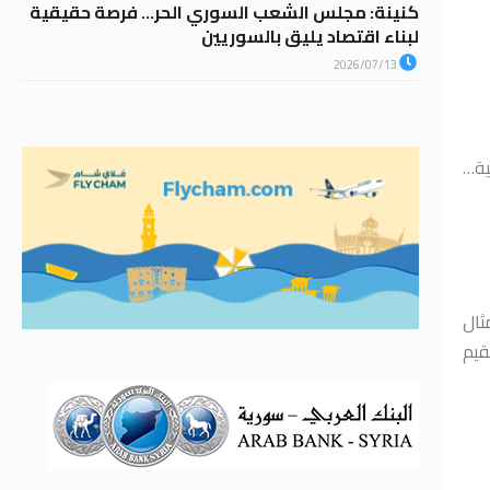
كنينة: مجلس الشعب السوري الحر… فرصة حقيقية
لبناء اقتصاد يليق بالسوريين
2026/07/13
ية…
ثال
قيم