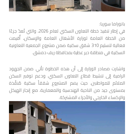
بانوراما سوريا:
في إطار تنفيذ خطة التعاون السكني لعام 2026، والتي تُعدُ جزءًا
من الخطة العامة لوزارة الأشغال العامة والإسكان، أُقيمت
فعالية لتسليم 310 شقق سكنية ضمن مشروع الجمعية التعاونية
السكنية في منطقة دير عطية بمحافظة ريف دمشق.
واشارت مصادر الوزارة إلى أن هذه الخطوة تأتي ضمن الجهود
الرامية إلى تنشيط قطاع التعاون السكني، ودعم توفير السكن
الملائم للمواطنين، حيث يضم المشروع شققاً سكنية مُنفَّذة
بمستوى جيد من الناحية الهندسية والمعمارية، مع إنجاز الهيكل
والإكساء الخارجي والأجزاء المشتركة.