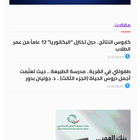
مقالات
كابوس النتائج.. حين تختزل “البكالوريا” 12 عاماً من عمر
الطلاب
2026/08/06
طفولتي في القرية.. مدرسة الطبيعة… حيث تعلّمت
أجمل دروس الحياة (الجزء الثالث) .. د. جوليان بدور
2026/08/01