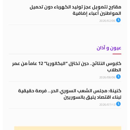
مقترح لتمويل عجز توليد الكهرباء دون تحميل
المواطنين أعباء إضافية
2026/02/06
عيون و آذان
كابوس النتائج.. حين تختزل “البكالوريا” 12 عاماً من عمر
الطلاب
2026/08/06
كنينة: مجلس الشعب السوري الحر… فرصة حقيقية
لبناء اقتصاد يليق بالسوريين
2026/07/13