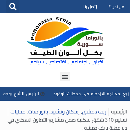
من نحن ؟
إتصل بنا
تخطى
إلى
المحتوى
لجة الازدحام في محطات الوقود
الرئيس الشرع يوجه بتسخير كل ا
الرئيسية
ريف دمشق
,
إسكان وتشييد
,
بانوراميات
,
محليات
تسليم 310 شقق سكنية ضمن مشاريع التعاون السكني في
دير عطية بريف دمشق