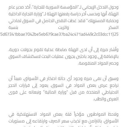
وحول التدخل الإيجابي لـ”المؤسسة السورية للتجارة”، أكد مدير عام
الهيئة، أنها وبحسب أخر دراسة رفعتها الهيئة لـ”وزارة التجارة الداخلية
وحماية المستهلك” فقد غطت النقص الحاصل في السوق لمادتي
السكر والزيت بنسبة
25{ae2208bec36715d67341bbae7042be5eb679cae37ba24c471ad449c2c03dcc11}.
وأشار مرزة إلى أن لدى الهيئة ضابطة عدلية تقوم بجولات دورية،
بالإضافة إلى وجود باحثين يجرون عمليات البحث لاسكتشاف السوق
وحصر المواد المنقوصة.
وسبق أن نفى مرزة وجود أي حالة احتكار في الأسواق، مبيناً أن
تراجع عرض بعض المواد في السوق، يعود إلى قرارات الحجز
الاحتياطي المتخذة من قبل “وزارة المالية” وتبعاته على قوى
العرض والطلب.
ولاحظ المواطنون مؤخراً قلة بعض المواد الاستهلاكية في
الأسواق، بالتزامن مع تذبذب سعر الصرف وارتفاعه إلى مستويات