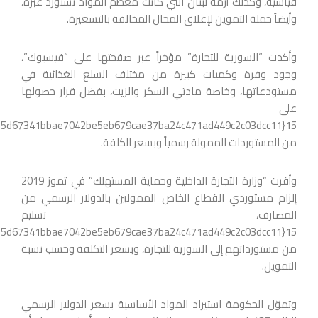
قياسية، وكذلك أزمة لبنان التي كانت معظم المواد تستورد عبره،
وأيضاً حملة التموين لإغلاق المحال المخالفة بالتسعيرة.
وأكدت “السورية للتجارة” مؤخراً عبر صفحتها على “فيسبوك”،
وجود وفرة وكميات كبيرة من مختلف السلع الغذائية في
مستودعاتها، وخاصة مادتي السكر والزيت، بفضل قرار حصولها
على
من المستوردات الممولة رسمياً وبسعر الكلفة.
وأقرت “وزارة التجارة الداخلية وحماية المستهلك” في تموز 2019
إلزام مستوردي القطاع الخاص الممولين بالدولار الرسمي من
المصارف، تسليم
من مستورداتهم إلى السورية للتجارة، وبسعر التكلفة وحسب نسبة
التمويل.
وتموّل الحكومة استيراد المواد الأساسية بسعر الدولار الرسمي