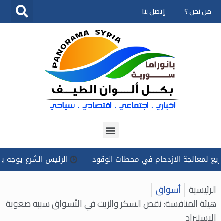
من نحن ؟
إتصل بنا
تخطى
إلى
المحتوى
لجة الازدحام في محطات الوقود
الرئيس الشرع يوجه بتسخير كل 
الرئيسية
أسواق
هيئة المنافسة: نقص السكر والزيت في الأسواق سببه صعوبة
الاستيراد