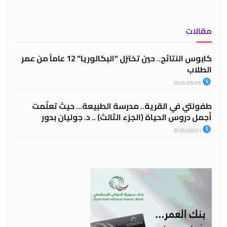
مقالات
كابوس النتائج.. حين تختزل “البكالوريا” 12 عاماً من عمر
الطلاب
2026/08/06
طفولتي في القرية.. مدرسة الطبيعة… حيث تعلّمت
أجمل دروس الحياة (الجزء الثالث) .. د. جوليان بدور
2026/08/01