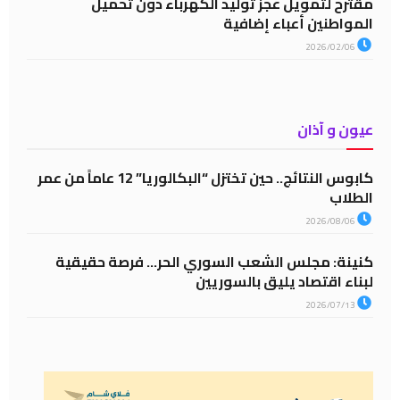
مقترح لتمويل عجز توليد الكهرباء دون تحميل
المواطنين أعباء إضافية
2026/02/06
عيون و آذان
كابوس النتائج.. حين تختزل “البكالوريا” 12 عاماً من عمر
الطلاب
2026/08/06
كنينة: مجلس الشعب السوري الحر… فرصة حقيقية
لبناء اقتصاد يليق بالسوريين
2026/07/13