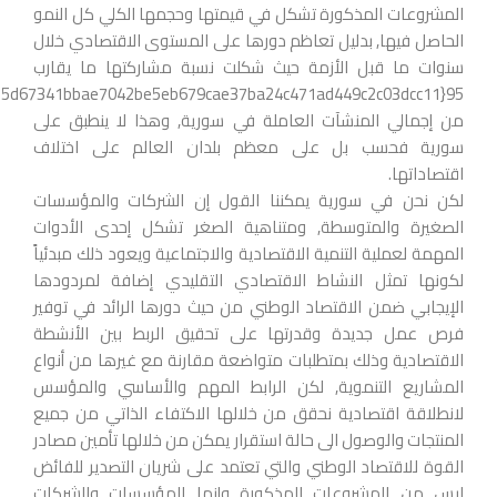
المشروعات المذكورة تشكل في قيمتها وحجمها الكلي كل النمو
الحاصل فيها, بدليل تعاظم دورها على المستوى الاقتصادي خلال
سنوات ما قبل الأزمة حيث شكلت نسبة مشاركتها ما يقارب
من إجمالي المنشآت العاملة في سورية, وهذا لا ينطبق على
سورية فحسب بل على معظم بلدان العالم على اختلاف
اقتصاداتها.
لكن نحن في سورية يمكننا القول إن الشركات والمؤسسات
الصغيرة والمتوسطة, ومتناهية الصغر تشكل إحدى الأدوات
المهمة لعملية التنمية الاقتصادية والاجتماعية ويعود ذلك مبدئياً
لكونها تمثل النشاط الاقتصادي التقليدي إضافة لمردودها
الإيجابي ضمن الاقتصاد الوطني من حيث دورها الرائد في توفير
فرص عمل جديدة وقدرتها على تحقيق الربط بين الأنشطة
الاقتصادية وذلك بمتطلبات متواضعة مقارنة مع غيرها من أنواع
المشاريع التنموية, لكن الرابط المهم والأساسي والمؤسس
لانطلاقة اقتصادية نحقق من خلالها الاكتفاء الذاتي من جميع
المنتجات والوصول الى حالة استقرار يمكن من خلالها تأمين مصادر
القوة للاقتصاد الوطني والتي تعتمد على شريان التصدير للفائض
ليس من المشروعات المذكورة وإنما المؤسسات والشركات