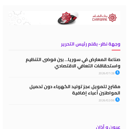
وجهة نظر- بقلم رئيس التحرير
صناعة المعارض في سوريا… بين فوضى التنظيم
واستحقاقات التعافي الاقتصادي
2026/07/28
مقترح لتمويل عجز توليد الكهرباء دون تحميل
المواطنين أعباء إضافية
2026/02/06
عيون و آذان