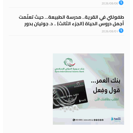
2026/08/06
طفولتي في القرية.. مدرسة الطبيعة… حيث تعلّمت
أجمل دروس الحياة (الجزء الثالث) .. د. جوليان بدور
2026/08/01