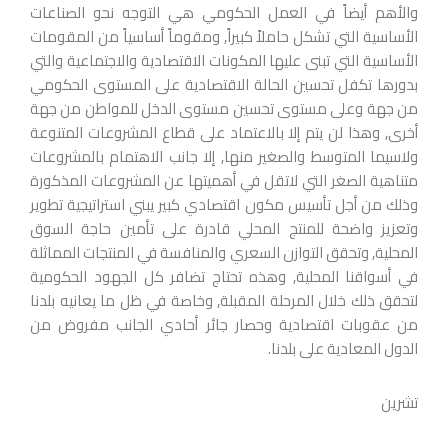
والأهم أيضاً في العمل الحكومي هي التوجه نحو الصناعات
الأساسية التي تشكل حاملاً كبيراً, ومقوماً أساسياً من المقومات
الأساسية التي تبنى عليها المكونات الاقتصادية والاجتماعية والتي
بدورها تكفل تحسين الحالة الاقتصادية على المستوى الحكومي
من جهة وعلى مستوى تحسين مستوى الدخل للمواطن من جهة
أخرى, وهذا لن يتم إلا بالاعتماد على قطاع المشروعات المتنوعة
ولاسيما المتوسط والصغير منها, إلا جانب الاهتمام بالمشروعات
متناهية الصغر التي لاتقل في أهميتها عن المشروعات المذكورة
وذلك من أجل تأسيس مكون اقتصادي كبير يبني استراتيجية تطوير
وتعزيز واضحة للمنتج المحلي قادرة على تأمين حاجة السوق
المحلية, وتحقق التوازن السعري والمنافسة في المنتجات المماثلة
في أسواقنا المحلية, وهذه تحتاج تضافر كل الجهود الحكومية
لتحقق ذلك خلال المرحلة المقبلة, وخاصة في ظل ما يعانيه بلدنا
من عقوبات اقتصادية وحصار جائر أحادي الجانب مفروض من
الدول المعادية على بلدنا.
تشرين