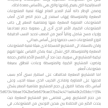
الاستراتيجية التي يفيض إنتاجها والتي هي بالأساس معدة لذلك.
وضمن الإطار ذاته أشار المدير العام لهيئة تنمية المشروعات
الصغيرة والمتوسطة إيهاب اسمندر إلى حجم الضرر الذي أصاب
المشروعات التنموية الصغيرة منها ومتناهية الصغر, إلى جانب
المشروعات الكبيرة, الأمر الذي أدى إلى صعوبة حصر تعدادها
وإجراء مسح شامل, وتالياً أصبح من الصعب تحديد النسب الدقيقة
لتوزع المشروعات حسب حجمها وعلى أساس ميداني.
ولكن بالاستناد الى المشاريع المسجلة لدى هيئة تنمية المشروعات
الصغيرة والمتوسطة, التي تشكل عينة يمكن القياس عليها لفهم
تركيبة المشاريع في سورية, حيث نجد أن القسم الأكبر تناقص حجمه
وتضررت المشاريع الكبيرة والمتوسطة وعادت لتنطلق بصيغة
مشروعات أصغر.
اما المشاريع الصغيرة فحافظت على استقرار نسبي أكبر بسبب
قدرتها على المناورة وتفادي التخريب الذي سببته الحرب, وعلى
أساس ذلك يمكننا القول إن حجم المشاريع متناهية الصغر يشكل
من حجم المشاريع, وهي تتماهى مع المشاريع الصغيرة حيث
يحدث الكثير من الاختلاط بين هذين النوعين من المشروعات, في