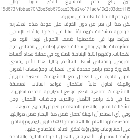
حين يبلغ حجم المشاريع الأكبر نسبياً حوالي
من حجم المنشآت العاملة في سورية.
لكن هذا لن يمر من دون الخوف على عودة هذه المشاريع
لمواجهة مشكلات كبيرة تؤثر سلباً في حركتها والأداء الإنتاجي
المرتبط بها في مقدمتها ضعف التمويل لهذا النوع من
المشروعات والذي يحتاج سمات معينة, إضافة إلى انخفاض حجم
الضمانات, وتفهم الآلية الإنتاجية للمشروع في عملية سداد أقساط
القروض, وانخفاض أسعار الفائدة, وتالياً هذا الأمر يقتضي
بالضرورة وضع برامج محددة لدى المصارف ومؤسسات التمويل
لتكون قادرة على التعامل مع المشروعات الصغيرة تمويلياً,
والهيئة تحاول حالياً استكمال قواعد البيانات المتعلقة
بالمشروعات متناهية الصغر ووضع استراتيجية محددة لتطويرها
بما في ذلك برامج التأهيل والتدريب وحاضنات الأعمال, وحل
مشكلات التمويل والقضايا المتعلقة بالترخيص الإداري وغيرها.
وفي رأي اسمندر أن الهيئة تعمل ضمن هذا الإطار ضمن موازنتها
المخصصة لهذا العام والبالغة قيمتها 600 مليون ليرة, يتم إنفاقها
على المشروعات وفق رؤية تحقق العائد الاقتصادي منها.
ويؤكد اسمندر أن الأهمية في العمل للمرحلة الحالية والقادمة