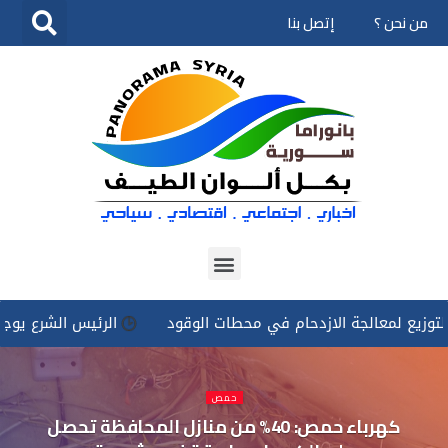
من نحن ؟
إتصل بنا
تخطى
إلى
المحتوى
عالجة الازدحام في محطات الوقود
الرئيس الشرع يوجه بتسخير ك
حمص
كهرباء حمص: 40% من منازل المحافظة تحصل