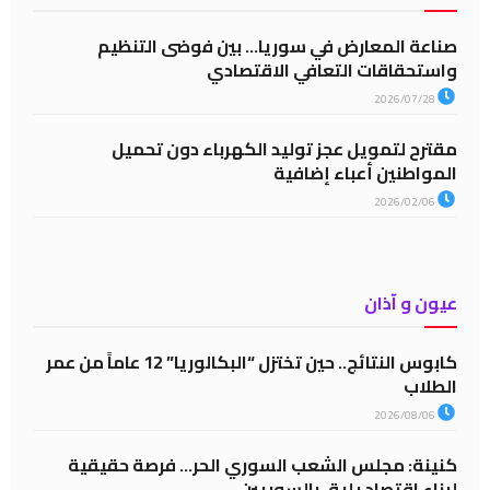
صناعة المعارض في سوريا… بين فوضى التنظيم
واستحقاقات التعافي الاقتصادي
2026/07/28
مقترح لتمويل عجز توليد الكهرباء دون تحميل
المواطنين أعباء إضافية
2026/02/06
عيون و آذان
كابوس النتائج.. حين تختزل “البكالوريا” 12 عاماً من عمر
الطلاب
2026/08/06
كنينة: مجلس الشعب السوري الحر… فرصة حقيقية
لبناء اقتصاد يليق بالسوريين