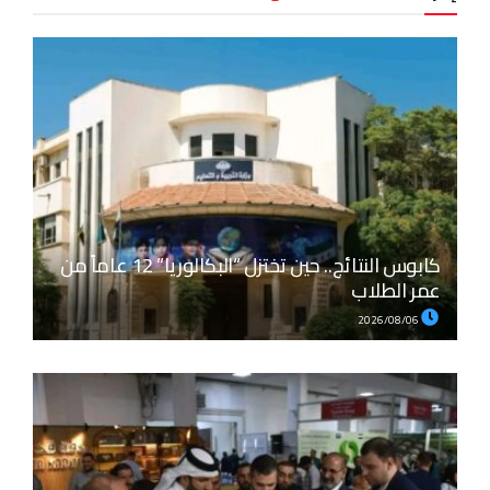
كابوس النتائج.. حين تختزل “البكالوريا” 12 عاماً من
عمر الطلاب
2026/08/06