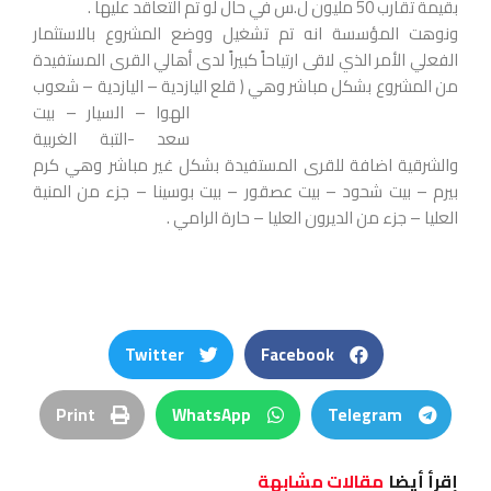
بقيمة تقارب 50 مليون ل.س في حال لو تم التعاقد عليها .
ونوهت المؤسسة انه تم تشغيل ووضع المشروع بالاستثمار
الفعلي الأمر الذي لاقى ارتياحاً كبيراً لدى أهالي القرى المستفيدة
من المشروع بشكل مباشر
وهي ( قلع اليازدية – اليازدية – شعوب
الهوا – السيار – بيت
سعد -التبة الغربية
والشرقية اضافة للقرى المستفيدة بشكل غير مباشر وهي كرم
بيرم – بيت شحود – بيت عصقور – بيت بوسينا – جزء من المنية
العليا – جزء من الديرون العليا – حارة الرامي .
Twitter
Facebook
Print
WhatsApp
Telegram
إقرأ أيضا
مقالات مشابهة