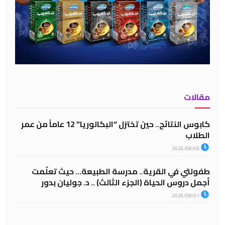
مقالات
كابوس النتائج.. حين تختزل “البكالوريا” 12 عاماً من عمر
الطلاب
2026/08/06
طفولتي في القرية.. مدرسة الطبيعة… حيث تعلّمت
أجمل دروس الحياة (الجزء الثالث) .. د. جوليان بدور
2026/08/01