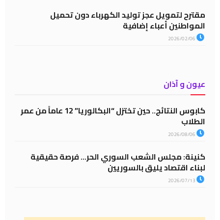
مقترح لتمويل عجز توليد الكهرباء دون تحميل
المواطنين أعباء إضافية
2026/02/06
عيون و آذان
كابوس النتائج.. حين تختزل “البكالوريا” 12 عاماً من عمر
الطلاب
2026/08/06
كنينة: مجلس الشعب السوري الحر… فرصة حقيقية
لبناء اقتصاد يليق بالسوريين
2026/07/13