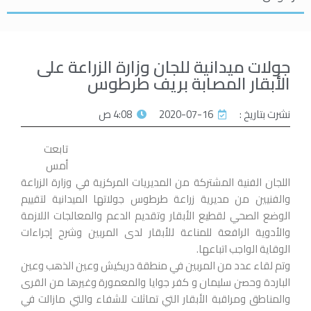
جولات ميدانية للجان وزارة الزراعة على
الأبقار المصابة بريف طرطوس
نشرت بتاريخ :
2020-07-16
4:08 ص
تابعت
أمس
اللجان الفنية المشتركة من المديريات المركزية في وزارة الزراعة
والفنيين من مديرية زراعة طرطوس جولاتها الميدانية لتقييم
الوضع الصحي لقطيع الأبقار وتقديم الدعم والمعالجات اللازمة
والأدوية الرافعة للمناعة للأبقار لدى المربين وشرح إجراءات
الوقاية الواجب اتباعها.
وتم لقاء عدد من المربين في منطقة دريكيش وعين الذهب وعين
الباردة وحصن سليمان و كفر جوايا والمعمورة وغيرها من القرى
والمناطق ومراقبة الأبقار التي تماثلت للشفاء والتي مازالت في