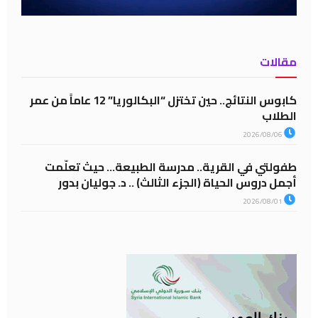
مقالات
كابوس النتائج.. حين تختزل “البكالوريا” 12 عاماً من عمر
الطلاب
2026/08/06
طفولتي في القرية.. مدرسة الطبيعة… حيث تعلّمت
أجمل دروس الحياة (الجزء الثالث) .. د. جوليان بدور
2026/08/01