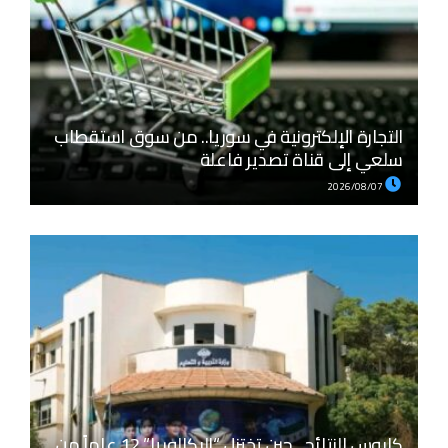
التجارة الإلكترونية في سوريا.. من سوق استقطاب
سلعي إلى قناة تصدير فاعلة
2026/08/07
كابوس النتائج.. حين تختزل “البكالوريا” 12 عاماً من