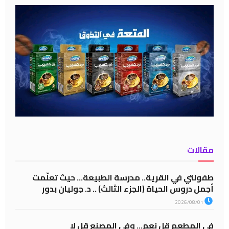
مقالات
طفولتي في القرية.. مدرسة الطبيعة… حيث تعلّمت
أجمل دروس الحياة (الجزء الثالث) .. د. جوليان بدور
2026/08/01
في المطعم قل نعم… وفي المصنع قل لا