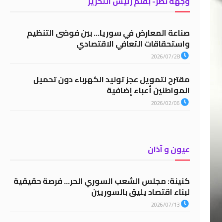
وجهة نظر- بقلم رئيس التحرير
صناعة المعارض في سوريا… بين فوضى التنظيم
واستحقاقات التعافي الاقتصادي
2026/07/28
مقترح لتمويل عجز توليد الكهرباء دون تحميل
المواطنين أعباء إضافية
2026/02/06
عيون و آذان
كنينة: مجلس الشعب السوري الحر… فرصة حقيقية
لبناء اقتصاد يليق بالسوريين
2026/07/13