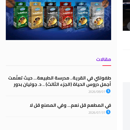
مقالات
طفولتي في القرية.. مدرسة الطبيعة… حيث تعلّمت
أجمل دروس الحياة (الجزء الثالث) .. د. جوليان بدور
2026/08/01
في المطعم قل نعم… وفي المصنع قل لا
2026/07/31