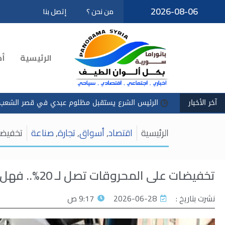
2026-08-06
من نحن ؟
إتصل بنا
تخطى
إلى
المحتوى
الرئيسية
أخ
آخر الأخبار
الرئيس الشرع يستقبل مظلوم عبدي في قصر الشعب
سادكوب
الرئيسية
اقتصاد
,
أسواق
,
تجارة
,
صناعة
تخفيضات على 
تخفيضات على المحروقات تصل لـ 20%.. فهل تنهي حجة “التحوط”؟
نشرت بتاريخ :
2026-06-28
9:17 ص