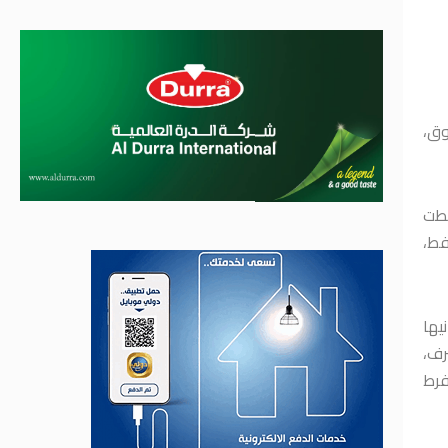
وق،
يطت
فط،
يها
رف،
فرط