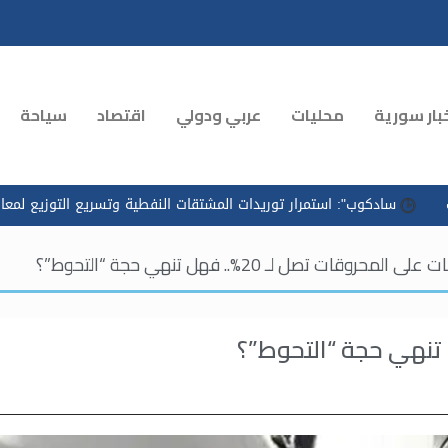
بار سورية
محليات
عربي ودولي
اقتصاد
سياحة
": استمرار توريدات المشتقات النفطية وتسريع التوزيع لمعالجة الازدحام 
المحروقات تصل لـ 20%.. فهل تنهي حجة “التحوط”؟