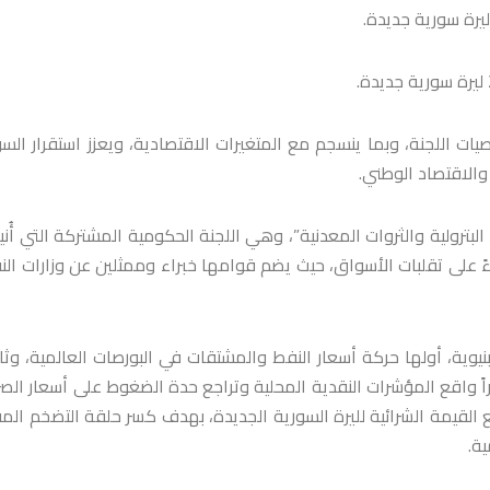
وصيات اللجنة، وبما ينسجم مع المتغيرات الاقتصادية، ويعزز استقرار الس
والاقتصاد الوطني.
البترولية والثروات المعدنية”، وهي اللجنة الحكومية المشتركة التي أُن
ً على تقلبات الأسواق، حيث يضم قوامها خبراء وممثلين عن وزارات الن
نيوية، أولها حركة أسعار النفط والمشتقات في البورصات العالمية، وثان
راً واقع المؤشرات النقدية المحلية وتراجع حدة الضغوط على أسعار الص
لقيمة الشرائية لليرة السورية الجديدة، بهدف كسر حلقة التضخم الم
ة.