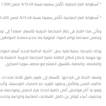
* أسطوانة الغاز المنزلية: خُفِّض سعرها بنسبة 15.49%، لتصبح 1,500 ليرة سورية جديدة.
* أسطوانة الغاز الصناعية: خُفِّض سعرها بنسبة 15.49%، لتصبح 2,400 ليرة سورية جديدة.
ويأتي هذا القرار في إطار المراجعة الدورية للأسعار، استناداً إلى ت
ويضمن استدامة توافر المواد البترولية بما يخدم مصلحة المواطنين 
وذلك كترجمة عملية لآلية عمل “اللجنة الدائمة لتحديد أسعار المواد 
بها مهمة إخضاع قطاع الطاقة لشرط المراجعة الدورية الصارمة بناء
والاقتصاد، والمالية، بالتنسيق المباشر مع مصرف سوريا المركزي.
وتستند اللجنة في قراءتها للأسعار إلى تقييم دقيق لثلاثة محددات ب
تكاليف الشحن والتأمين وعقود التوريد عبر الممرات اللوجستية، وأخي
وهو ما أتاح هوامش أمان كافية لاتخاذ قرار الخفض ومواءمته مع ا
وتخفيف أعباء الإنتاج عن كاهل القطاعات الصناعية والزراعية والخدمي