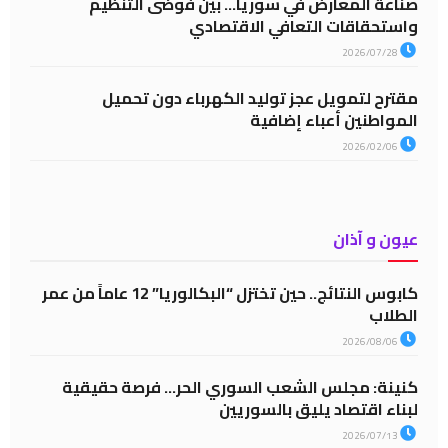
صناعة المعارض في سوريا… بين فوضى التنظيم
واستحقاقات التعافي الاقتصادي
2026/07/28
مقترح لتمويل عجز توليد الكهرباء دون تحميل
المواطنين أعباء إضافية
2026/02/06
عيون و آذان
كابوس النتائج.. حين تختزل “البكالوريا” 12 عاماً من عمر
الطلاب
2026/08/06
كنينة: مجلس الشعب السوري الحر… فرصة حقيقية
لبناء اقتصاد يليق بالسوريين
2026/07/13