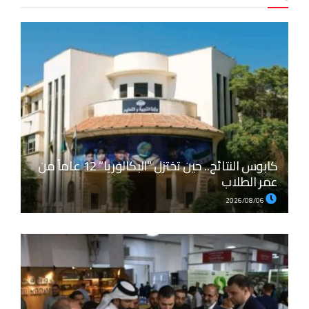
كابوس النتائج.. حين تختزل “البكالوريا” 12 عاماً من
عمر الطلاب
2026/08/06