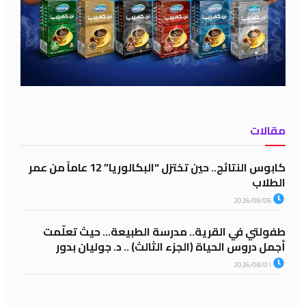
مقالات
كابوس النتائج.. حين تختزل “البكالوريا” 12 عاماً من عمر
الطلاب
2026/08/06
طفولتي في القرية.. مدرسة الطبيعة… حيث تعلّمت
أجمل دروس الحياة (الجزء الثالث) .. د. جوليان بدور
2026/08/01