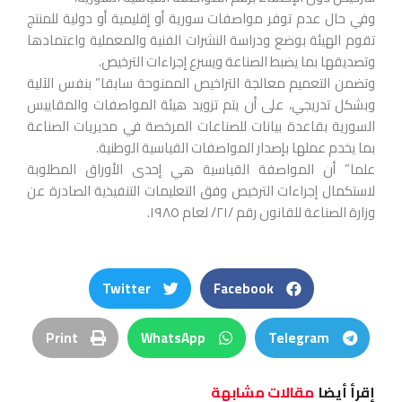
وفي حال عدم توفر مواصفات سورية أو إقليمية أو دولية للمنتج
تقوم الهيئة بوضع ودراسة النشرات الفنية والمعملية واعتمادها
وتصديقها بما يضبط الصناعة ويسرع إجراءات الترخيص.
وتضمن التعميم معالجة التراخيص الممنوحة سابقا” بنفس الآلية
وبشكل تدريجي، على أن يتم تزويد هيئة المواصفات والمقاييس
السورية بقاعدة بيانات للصناعات المرخصة في مديريات الصناعة
بما يخدم عملها بإصدار المواصفات القياسية الوطنية.
علما” أن المواصفة القياسية هي إحدى الأوراق المطلوبة
لاستكمال إجراءات الترخيص وفق التعليمات التنفيذية الصادرة عن
وزارة الصناعة للقانون رقم /٢١/ لعام ١٩٨٥.
Twitter
Facebook
Print
WhatsApp
Telegram
إقرأ أيضا
مقالات مشابهة