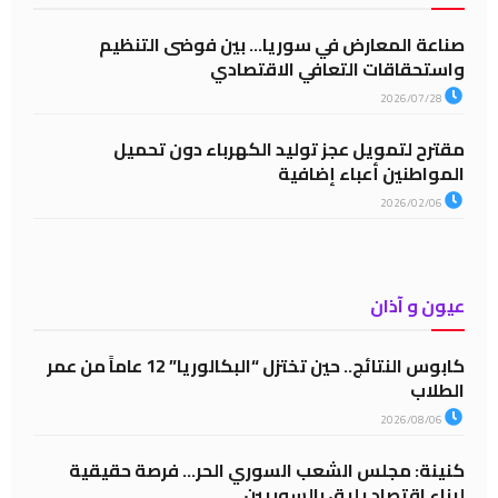
صناعة المعارض في سوريا… بين فوضى التنظيم
واستحقاقات التعافي الاقتصادي
2026/07/28
مقترح لتمويل عجز توليد الكهرباء دون تحميل
المواطنين أعباء إضافية
2026/02/06
عيون و آذان
كابوس النتائج.. حين تختزل “البكالوريا” 12 عاماً من عمر
الطلاب
2026/08/06
كنينة: مجلس الشعب السوري الحر… فرصة حقيقية
لبناء اقتصاد يليق بالسوريين