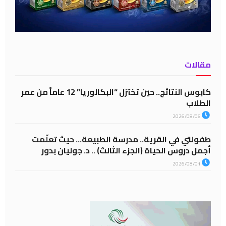
مقالات
كابوس النتائج.. حين تختزل “البكالوريا” 12 عاماً من عمر
الطلاب
2026/08/06
طفولتي في القرية.. مدرسة الطبيعة… حيث تعلّمت
أجمل دروس الحياة (الجزء الثالث) .. د. جوليان بدور
2026/08/01