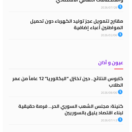
2026/07/28
مقترح لتمويل عجز توليد الكهرباء دون تحميل
المواطنين أعباء إضافية
2026/02/06
عيون و آذان
كابوس النتائج.. حين تختزل “البكالوريا” 12 عاماً من عمر
الطلاب
2026/08/06
كنينة: مجلس الشعب السوري الحر… فرصة حقيقية
لبناء اقتصاد يليق بالسوريين
2026/07/13