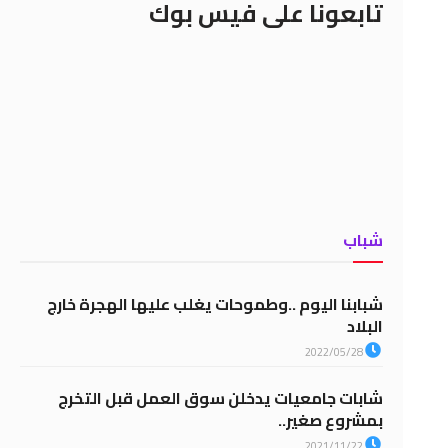
تابعونا على فيس بوك
شباب
شبابنا اليوم ..وطموحات يغلب عليها الهجرة خارج
البلاد
2022/05/28
شابات جامعيات يدخلن سوق العمل قبل التخرج
بمشروع صغير..
2021/11/22