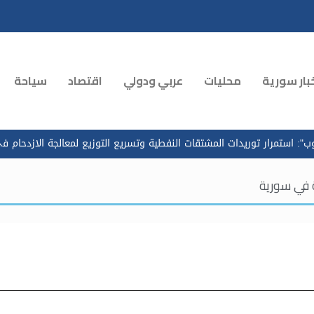
بار سورية
محليات
عربي ودولي
اقتصاد
سياحة
توريدات المشتقات النفطية وتسريع التوزيع لمعالجة الازدحام في محطات ال
 في سورية