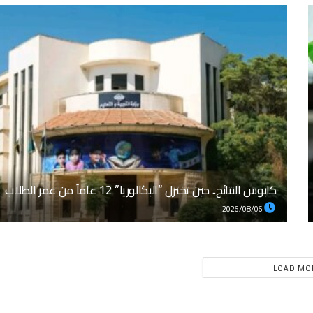
كابوس النتائج.. حين تختزل “البكالوريا” 12 عاماً من عمر الطلاب
2026/08/06
LOAD MO