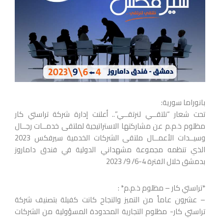
بانوراما سورية:
تحت شعار “نلتقــي لنرتقــي”.. أعلنت إدارة شركة تراستي كار
مظلوم ذ.م.م عن مشاركتها الاستراتيجية لملتقى خدمــات رجــال
وسيــدات الأعمــال ملتقى الشركات الخدمية سيرفكس 2023
الذي تنظمه مجموعة مشهداني الدولية في فندق داماروز
بدمشق خلال الفترة 4-6/ 9/ 2023
*تراستي كار – مظلوم ذ.م.م* :
– عشرون عاماً من التميز والنجاح كانت كفيلة بتصنيف شركة
تراستي كار- مظلوم التجارية المحدودة المسؤولية من الشركات