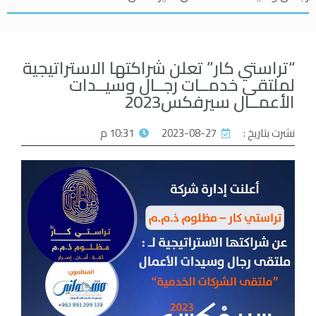
“تراستي كار” تعلن شراكتها الاستراتيجية
لملتقى خدمــات رجــال وسيــدات
الأعمــال سيرفكس2023
نشرت بتاريخ :
2023-08-27
10:31 م