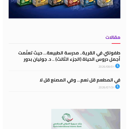
مقالات
طفولتي في القرية.. مدرسة الطبيعة… حيث تعلّمت
أجمل دروس الحياة (الجزء الثالث) .. د. جوليان بدور
2026/08/01
في المطعم قل نعم… وفي المصنع قل لا
2026/07/31