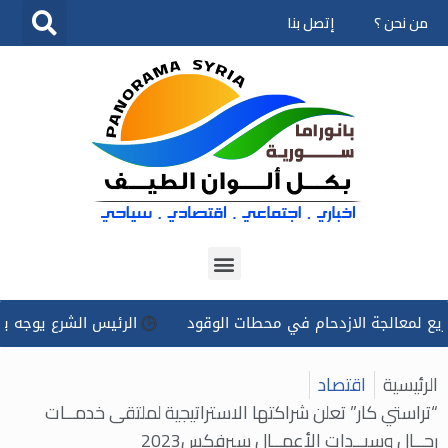
من نحن ؟
إتصل بنا
تخطى
إلى
المحتوى
الجة الازدحام في محطات الوقود
الرئيس الشرع يوجه بتسخير كل
الرئيسية
اقتصاد
“تراستي كار” تعلن شراكتها الاستراتيجية لملتقى خدمــات
رجــال وسيــدات الأعمــال سيرفكس2023