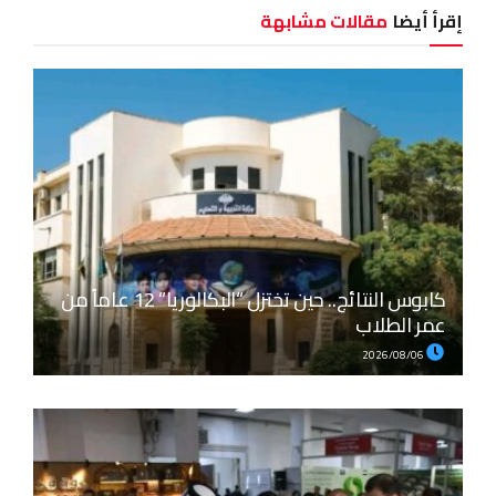
إقرأ أيضا
مقالات مشابهة
كابوس النتائج.. حين تختزل “البكالوريا” 12 عاماً من
عمر الطلاب
2026/08/06