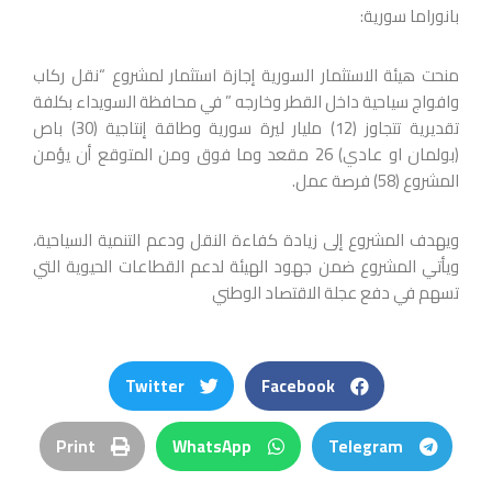
بانوراما سورية:
منحت هيئة الاستثمار السورية إجازة استثمار لمشروع “نقل ركاب
وافواج سياحية داخل القطر وخارجه ” في محافظة السويداء بكلفة
تقديرية تتجاوز (12) مليار ليرة سورية وطاقة إنتاجية (30) باص
(بولمان او عادي) 26 مقعد وما فوق ومن المتوقع أن يؤمن
المشروع (58) فرصة عمل.
ويهدف المشروع إلى زيادة كفاءة النقل ودعم التنمية السياحية،
ويأتي المشروع ضمن جهود الهيئة لدعم القطاعات الحيوية التي
تسهم في دفع عجلة الاقتصاد الوطني
Twitter
Facebook
Print
WhatsApp
Telegram