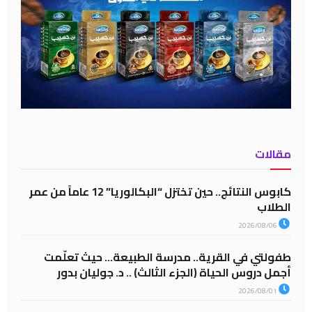
مقالات
كابوس النتائج.. حين تختزل “البكالوريا” 12 عاماً من عمر
الطلاب
2026/08/06
طفولتي في القرية.. مدرسة الطبيعة… حيث تعلّمت
أجمل دروس الحياة (الجزء الثالث) .. د. جوليان بدور
2026/08/01