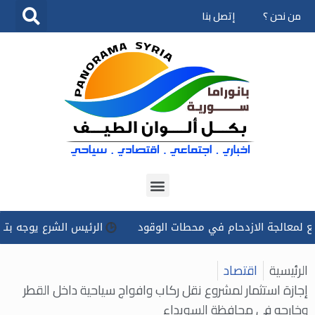
من نحن ؟
إتصل بنا
تخطى
إلى
المحتوى
لجة الازدحام في محطات الوقود
الرئيس الشرع يوجه بتسخير كل ا
الرئيسية
اقتصاد
إجازة استثمار لمشروع نقل ركاب وافواج سياحية داخل القطر
وخارجه في محافظة السويداء