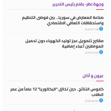
وجهة نظر- بقلم رئيس التحرير
صناعة المعارض في سوريا… بين فوضى التنظيم
واستحقاقات التعافي الاقتصادي
2026/07/28
مقترح لتمويل عجز توليد الكهرباء دون تحميل
المواطنين أعباء إضافية
2026/02/06
عيون و آذان
كابوس النتائج.. حين تختزل “البكالوريا” 12 عاماً من عمر
الطلاب
2026/08/06