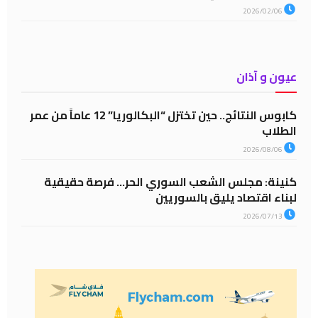
2026/02/06
عيون و آذان
كابوس النتائج.. حين تختزل “البكالوريا” 12 عاماً من عمر
الطلاب
2026/08/06
كنينة: مجلس الشعب السوري الحر… فرصة حقيقية
لبناء اقتصاد يليق بالسوريين
2026/07/13