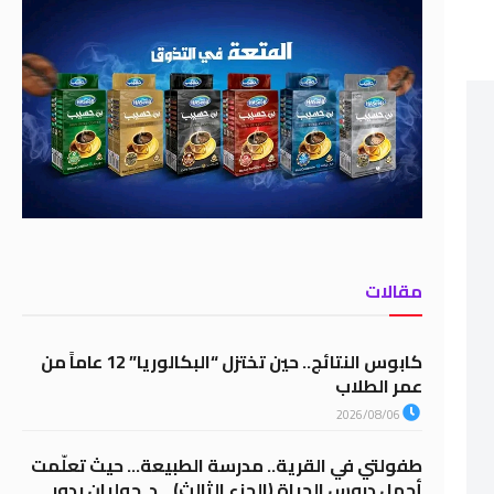
مقالات
كابوس النتائج.. حين تختزل “البكالوريا” 12 عاماً من
عمر الطلاب
2026/08/06
طفولتي في القرية.. مدرسة الطبيعة… حيث تعلّمت
أجمل دروس الحياة (الجزء الثالث) .. د. جوليان بدور