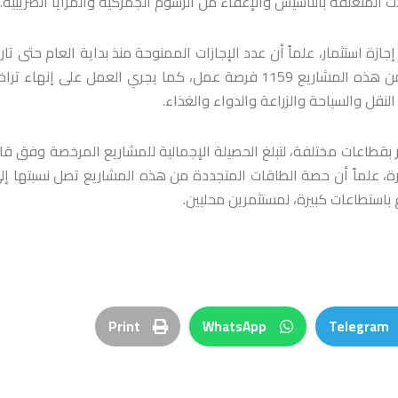
ن جهة أخرى، أشار دياب إلى أن خطة العام الحالي تتضمن منح 50 إجازة استثمار، علماً أن عدد الإجازات الممنوحة منذ بداية العام حتى 
وصل إلى 10 إجازات بتكلفة تقديرية تصل إلى 1270 مليار ليرة، وتؤمن هذه المشاريع 1159 فرصة عمل، كما يجري العمل على إنه
نقل والسياحة والزراعة والدواء والغذاء.
نه خلال العام الماضي تم منح 25 إجازة استثمار بقطاعات مختلفة، لتبلغ الحصيلة الإجمالية للمشاريع المرخصة وفق 
 باستطاعات كبيرة، لمستثمرين محليين.
Print
WhatsApp
Telegram