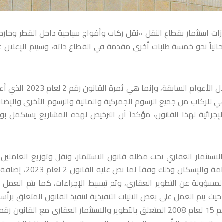
ت استثمار بقطاع النقل «نقل ركاب وأفواج سياحية داخل القطر وخارج
حالياً نحو خمسة طلبات أخرى مقدمة في القطاع ذاته، وسيتم الإعلان ع
وأوضح مدير الهيئة أن هذا النوع من الاستثمارات لم يكن موجوداً خلال الأعوام السابقة، وإنما 
عي للركاب من جميع الرسوم الجمركية والمالية والرسوم الأخرى والإضا
لإجرائية لهذا القانون، مؤكداً أن الترخيص لهذه المشاريع يستكمل بوت
استثمار العقاري تحت مظلة قانون الاستثمار، ونقل وتوزيع العاملين
هيئة التطوير العقاري سابقاً إلى هيئة الاستثمار ووزارة الأشغال العامة والإسكان وذلك وفقاً 
المسؤولة عن التطوير العقاري، وتم تبسيط الإجراءات، كما يتم العمل 
يث يتم العمل على بعض الآليات التنفيذية لتنفيذ القانون المتعلق برأس