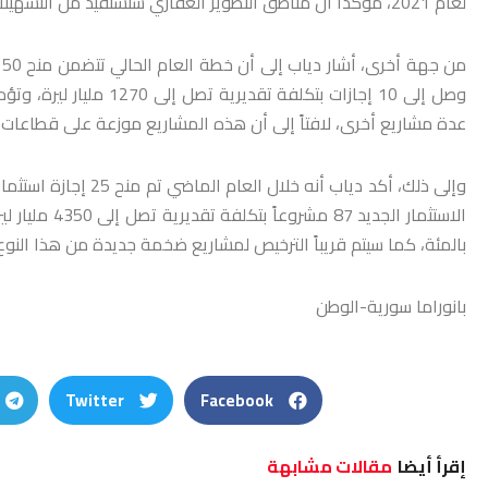
لعام 2021، مؤكداً أن مناطق التطوير العقاري ستستفيد من التسهيلات المتعلقة بالتأسيس والإعفاء من الرسوم الجمركية والمزايا الضريبية.
م
عدة مشاريع أخرى، لافتاً إلى أن هذه المشاريع موزعة على قطاعات ال
وإلى ذلك، أكد دياب أ
بالمئة، كما سيتم قريباً الترخيص لمشاريع ضخمة جديدة من هذا النوع
بانوراما سورية-الوطن
Twitter
Facebook
إقرأ أيضا
مقالات مشابهة