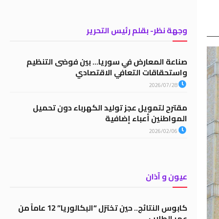
وجهة نظر- بقلم رئيس التحرير
صناعة المعارض في سوريا… بين فوضى التنظيم
واستحقاقات التعافي الاقتصادي
2026/07/28
مقترح لتمويل عجز توليد الكهرباء دون تحميل
المواطنين أعباء إضافية
2026/02/06
عيون و آذان
كابوس النتائج.. حين تختزل “البكالوريا” 12 عاماً من
عمر الطلاب