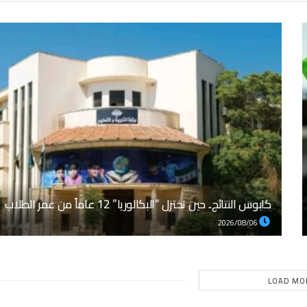
كابوس النتائج.. حين تختزل “البكالوريا” 12 عاماً من عمر الطلاب
2026/08/06
LOAD MO