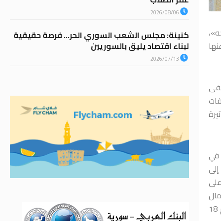
2026/08/06
ه»،
كنينة: مجلس الشعب السوري الحر… فرصة حقيقية
لبناء اقتصاد يليق بالسوريين
نها
2026/07/13
هي ثمرة القانون رقم 2 لعام 2023 الذي أعفى
فات
يرة
 في
لما نص عليه القانون 2 لعام 2023، إضافة إلى
على
مال
الشركات وذلك للتوفيق بين الشركات التي رخصت في ظل القانون رقم 15 لعام 2008 المتعلق بالتطوير والاستثمار العقاري مع القانون رقم 18