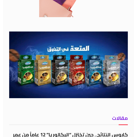
مقالات
كابوس النتائج.. حين تختزل “البكالوريا” 12 عاماً من عمر