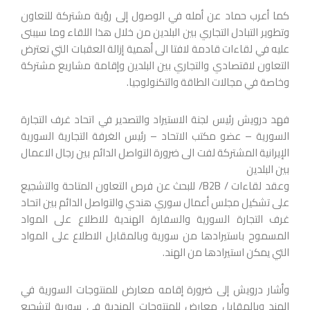
كما أعرب حماد عن أمله في الوصول إلى رؤية مشتركة للتعاون
وتطوير التبادل التجاري بين البلدين من خلال هذا اللقاء وما سيبنى
عليه في لقاءات قادمة لافتا الى أهمية إزالة العقبات التي تعترض
التعاون لاقتصادي والتجاري بين البلدين وإقامة مشاريع مشتركة
وخاصة في مجالات الطاقة والتكنولوجيا.
فهد درويش رئيس لجنة الاستيراد والتصدير في اتحاد غرف التجارة
السورية – عضو مكتب الاتحاد – رئيس الغرفة التجارية السورية
الإيرانية المشتركة لفت الى ضرورة التواصل الدائم بين رجال الاعمال
بين البلدين
وعقد لقاءات / B2B/‏ للبحث عن فرص التعاون المتاحة والتشجيع
على تشكيل مجلس أعمال سوري هندي والتواصل الدائم بين اتحاد
غرف التجارة السورية والسفارة الهندية للاطلاع على المواد
المسموح باستيرادها من سورية وبالمقابل الاطلاع على المواد
التي يمكن استيرادها من الهند.
وأشار درويش إلى ضرورة إقامه معارض للمنتوجات السورية في
الهند وبالمقابل معارض للمنتوجات الهندية في سورية لتشجيع