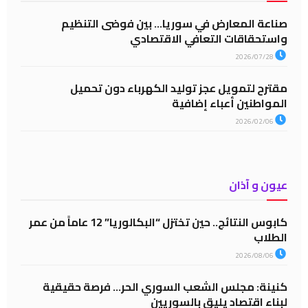
صناعة المعارض في سوريا… بين فوضى التنظيم
واستحقاقات التعافي الاقتصادي
2026/07/28
مقترح لتمويل عجز توليد الكهرباء دون تحميل
المواطنين أعباء إضافية
2026/02/06
عيون و آذان
كابوس النتائج.. حين تختزل “البكالوريا” 12 عاماً من عمر
الطلاب
2026/08/06
كنينة: مجلس الشعب السوري الحر… فرصة حقيقية
لبناء اقتصاد يليق بالسوريين