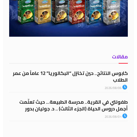
مقالات
كابوس النتائج.. حين تختزل “البكالوريا” 12 عاماً من عمر
الطلاب
2026/08/06
طفولتي في القرية.. مدرسة الطبيعة… حيث تعلّمت
أجمل دروس الحياة (الجزء الثالث) .. د. جوليان بدور
2026/08/01