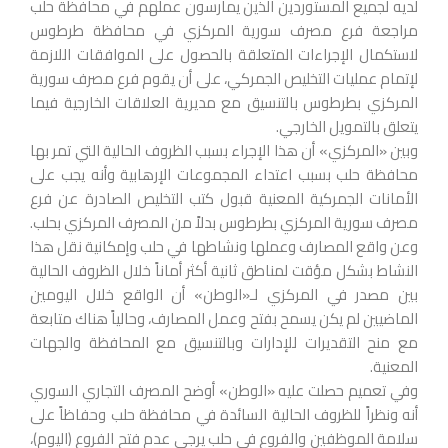
لديه لجميع المستوردين الذين يمارسون عملهم في محافظة حلب
مراجعة فرع مصرف سورية المركزي في محافظة طرطوس
لاستكمال الإجراءات المتعلقة بالحصول على الموافقات اللازمة
لإتمام عمليات التخليص الجمركي، على أن يقوم فرع مصرف سورية
المركزي بطرطوس بالتنسيق مع مديرية العلاقات الخارجية فيما
يتعلق بالتمويل الخارجي.
وبين «المركزي» أن هذا الإجراء بسبب الظروف الحالية التي تمر بها
محافظة حلب بسبب اعتداء المجموعات الإرهابية وأنه يجب على
الأمانات الجمركية المعنية قبول كتب التخليص الصادرة عن فرع
مصرف سورية المركزي بطرطوس بدلاً من المصرف المركزي بحلب.
وعن واقع المصارف وعملها ونشاطها في حلب وإمكانية نقل هذا
النشاط بشكل مؤقت لمناطق ثانية أكثر أماناً خلال الظروف الحالية
بين مصدر في المركزي لـ«الوطن» أن الواقع خلال اليومين
الماضيين لم يكن يسمح بفتح وعمل المصارف، وحالياً هناك متابعة
مع منح التقديرات للإدارات وبالتنسيق مع المحافظة والجهات
المعنية.
وفي تعميم حصلت عليه «الوطن» أوضح المصرف التجاري السوري
أنه ونظراً للظروف الحالية السائدة في محافظة حلب وحفاظاً على
سلامة الموظفين والفروع في حلب يرجى عدم فتح الفروع (اليوم)،