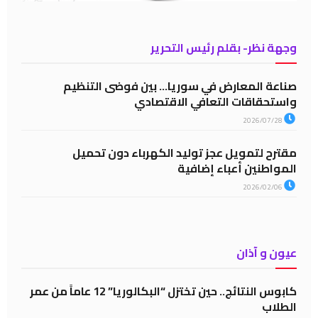
وجهة نظر- بقلم رئيس التحرير
صناعة المعارض في سوريا… بين فوضى التنظيم
واستحقاقات التعافي الاقتصادي
2026/07/28
مقترح لتمويل عجز توليد الكهرباء دون تحميل
المواطنين أعباء إضافية
2026/02/06
عيون و آذان
كابوس النتائج.. حين تختزل “البكالوريا” 12 عاماً من عمر
الطلاب