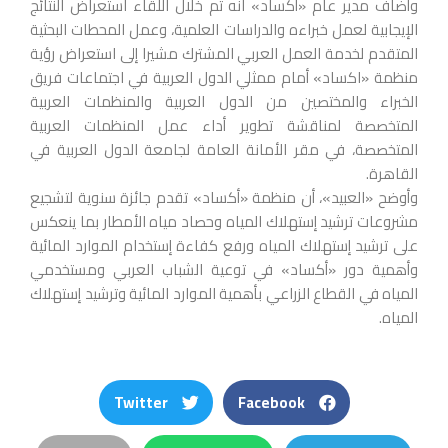
وأضاف مدير عام «أكساد» انه تم خلال اللقاء استعراض النتائج
الإيجابية لعمل خبراءه والدراسات العلمية، وعمل المحطات البحثية
المتقدم لخدمة العمل العربي المشترك مشيرا إلى استعراض رؤية
منظمة «اكساد» أمام ممثلي الدول العربية في اجتماعات فريق
الخبراء والمختصين من الدول العربية والمنظمات العربية
المتخصصة لمناقشة تطوير أداء عمل المنظمات العربية
المتخصصة، في مقر الأمانة العامة لجامعة الدول العربية في
القاهرة.
وأوضح «العبيد»، أن منظمة «أكساد» تقدم جائزة سنوية لتشجيع
مشروعات ترشيد إستهلاك المياه وحصاد مياه الأمطار بما ينعكس
على ترشيد إستهلاك المياه ورفع كفاءة إستخدام الموارد المائية
وأهمية دور «أكساد» في توعية الشباب العربي ومستخدمي
المياه في القطاع الزراعي بأهمية الموارد المائية وترشيد إستهلاك
المياه.
Twitter
Facebook