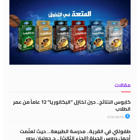
مقالات
كابوس النتائج.. حين تختزل “البكالوريا” 12 عاماً من عمر
الطلاب
2026/08/06
طفولتي في القرية.. مدرسة الطبيعة… حيث تعلّمت
أجمل دروس الحياة (الجزء الثالث) .. د. جوليان بدور