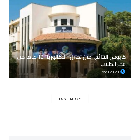
كابوس النتائج.. حين تختزل “البكالوريا” 12 عاماً من
عمر الطلاب
2026/08/06
LOAD MORE