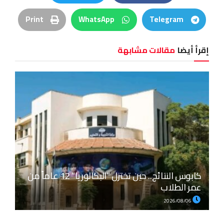
Print
WhatsApp
Telegram
إقرأ أيضا
مقالات مشابهة
كابوس النتائج.. حين تختزل “البكالوريا” 12 عاماً من
عمر الطلاب
2026/08/06