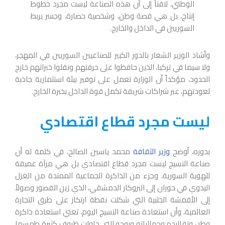
الوطني، لافتاً إلى أن هذه الصناعة ليست مجرد خطوط
إنتاج، بل هي قصة وطن، وشخصية حضارة، وجسر يربط
السوريين في الداخل والخارج.
وأشاد الوزير الشعار بالدور الكبير للصناعيين السوريين في المهجر،
ولا سيما في تركيا، الذين حافظوا على حرفتهم ونقلوا خبراتهم خارج
الحدود، مؤكداً أن الوزارة تعمل على توفير بيئة استثمارية جاذبة
لعودتهم، عبر شراكات شريفة تكمل قوة الداخل بخبرة الخارج.
ليست مجرد قطاع اقتصادي
بدوره، أوضح
وزير الثقافة
محمد ياسين الصالح، في كلمة له أن
صناعة النسيج ليست مجرد قطاع اقتصادي بل هي مرآة عميقة
للهوية السورية، وجزء من الذاكرة الجماعية الممتدة من الغزل
اليدوي في حوران إلى البروكار الدمشقي، الذي زين القصور وصولاً
إلى الأقمشة الحلبية التي شكلت نقطة ارتكاز على طرق التجارة
العالمية، وأن استعادة صناعة النسيج اليوم، تعني استعادة ذاكرة
وطن وتقاليده وجمالياته وروحه التي حاولت ظروف كثيرة طمسها