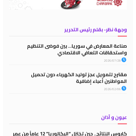
وجهة نظر- بقلم رئيس التحرير
صناعة المعارض في سوريا… بين فوضى التنظيم
واستحقاقات التعافي الاقتصادي
2026/07/28
مقترح لتمويل عجز توليد الكهرباء دون تحميل
المواطنين أعباء إضافية
2026/02/06
عيون و آذان
كابوس النتائج.. حين تختزل “البكالوريا” 12 عاماً من عمر