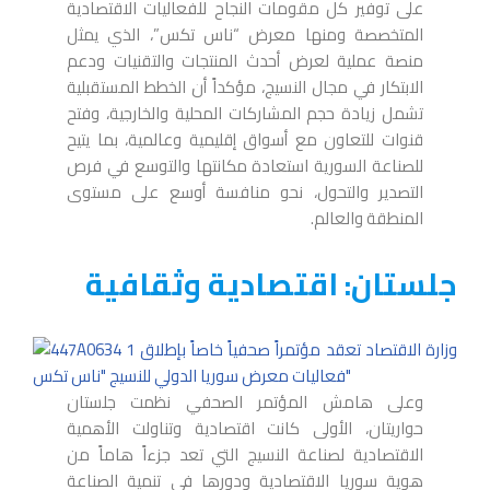
على توفير كل مقومات النجاح للفعاليات الاقتصادية
المتخصصة ومنها معرض “ناس تكس”، الذي يمثل
منصة عملية لعرض أحدث المنتجات والتقنيات ودعم
الابتكار في مجال النسيج، مؤكداً أن الخطط المستقبلية
تشمل زيادة حجم المشاركات المحلية والخارجية، وفتح
قنوات للتعاون مع أسواق إقليمية وعالمية، بما يتيح
للصناعة السورية استعادة مكانتها والتوسع في فرص
التصدير والتحول، نحو منافسة أوسع على مستوى
المنطقة والعالم.
جلستان: اقتصادية وثقافية
وعلى هامش المؤتمر الصحفي نظمت جلستان
حواريتان، الأولى كانت اقتصادية وتناولت الأهمية
الاقتصادية لصناعة النسيج التي تعد جزءاً هاماً من
هوية سوريا الاقتصادية ودورها في تنمية الصناعة