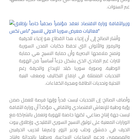
عبر السنوات.
وأشار الصالح إلى أن إحياء هذا القطاع هو إحياء للحرفية
والرموز والألوان التي تحفظ حكايات المدن السورية
وتمنح ملامحها البصرية وأن حماية النسيج هي حماية
للتراث غير المادي الذي يشكل جزءاً أساسياً من الهوية
الوطنية، وصورة سوريا كبلد للإبداع والحرفة رغم
التحديات المتمثلة في ارتفاع التكاليف وضعف البنية
التحتية وتحديات الطاقة وهجرة الكفاءات.
وأضاف الصالح: إن التحديات ليست قدراً وإنها فرصة للعمل ضمن
رؤية وطنية للإنعاش الاقتصادي والثقافي، مؤكداً أن وزارة الثقافة
ليست جهة إنتاج صناعي، لكنها حاضنة للهوية وتعمل بالشراكة مع
الوزارات المعنية على توثيق النسيج السوري التقليدي، وإطلاق بيوت
الحرف في دمشق وحلب ودير الزور، وغيرها لتدريب الحرفيين
والمصممين ودعم الصناعات الإبداعية، وربطها بالحداثة وإنتاج