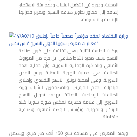
المحلية، ودوره في تشغيل الشباب ودعم بيئة الاستثمار،
إضافة إلى محاور تطوير صناعة النسيج وتعزيز قدراتها
الإنتاجية والتسويقية.
وركزت الجلسة الثانية وهي ثقافية على كون صناعة
النسيج ليست مجرد نشاط صناعي، بل جزء من الموروث
الثقافي والذاكرة الجمالية السورية، وأن حماية هذه
الصناعة هي حماية للهوية الوطنية وروح المدن
السورية، وعلى أهمية توثيق النسيج التقليدي وإطلاق
مبادرات لدعم الحرفيين والمصممين الشباب وربط
الصناعات الإبداعية بالحداثة؛ بهدف تحويل النسيج
السوري إلى علامة حضارية تعكس صورة سوريا كبلد
للابتكار والمهارة وتؤسس لنهضة ثقافية وصناعية
متكاملة.
ويمتد المعرض على مساحة تبلغ 150 ألف متر مربع، ويتضمن