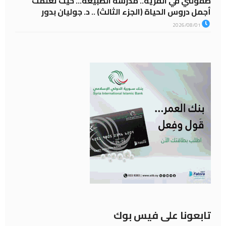
طفولتي في القرية.. مدرسة الطبيعة… حيث تعلّمت
أجمل دروس الحياة (الجزء الثالث) .. د. جوليان بدور
2026/08/01
تابعونا على فيس بوك