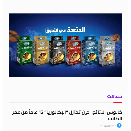
مقالات
كابوس النتائج.. حين تختزل “البكالوريا” 12 عاماً من عمر
الطلاب
2026/08/06