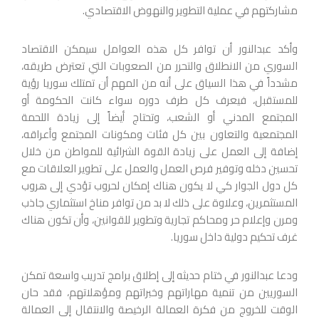
مشاركتهم في عملية التطوير والنهوض الاقتصادي.
وأكد عبدالنور أن توافر كل هذه العوامل سيمكن الاقتصاد
السوري من الانطلاق والتحرر من الصعوبات التي تعترض طريقه،
مشدداً في هذا السياق على أنه من المهم أن تمتلك سوريا رؤية
للمستقبل، فيعرف كل طرف دوره سواء كانت الحكومة أو
المجتمع المدني أو الشعب، وتحتاج أيضاً إلى زيادة اللحمة
المجتمعية والتعاون بين كل فئات ومكونات المجتمع وأعراقه،
إضافة إلى العمل على زيادة القوة الشرائية للمواطن من خلال
تحسين دخله وتوفير فرص العمل والعمل على تطوير العلاقات مع
كل دول الجوار كي لا يكون هناك إمكان لحروب تؤدي إلى هروب
المستثمرين، وعلاوة على ذلك لا بد من توافر مناخ استثماري جاذب
ومرن وإعلام حر ومحاكم تجارية وتطوير للقوانين، وأن تكون هناك
غرف تحكيم دولية داخل سوريا.
ودعا عبدالنور في ختام حديثه إلى إطلاق برامج تدريب واسعة تمكن
السوريين من تنمية مهاراتهم وخبراتهم ومؤهلاتهم، فقد حان
الوقت للخروج من فكرة العمالة الرخيصة والانتقال إلى العمالة