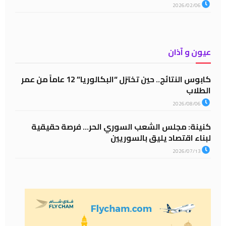
2026/02/06
عيون و آذان
كابوس النتائج.. حين تختزل “البكالوريا” 12 عاماً من عمر
الطلاب
2026/08/06
كنينة: مجلس الشعب السوري الحر… فرصة حقيقية
لبناء اقتصاد يليق بالسوريين
2026/07/13