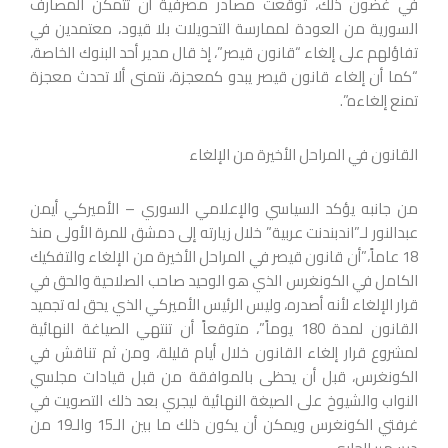
في غضون ذلك، توقعت مصادر مصرفية أن تتمكن المصارف
السورية من العودة لممارسة التحويلات بلا قيود، معتمدين في
تفاؤلهم على إلغاء “قانون قيصر”، إذ قال مدير أحد البنوك الخاصة،
“كما أن إلغاء قانون قيصر يبدو كمعجزة، نتمنى ألا تحدث معجزة
تمنع إلغاءه”.
القانون في المراحل الأخيرة من الإلغاء
من جانبه يؤكد السياسي والإعلامي السوري – الأميركي أيمن
عبدالنور لـ”اندبندنت عربية” خلال زيارته إلى دمشق للمرة الأولى منذ
18 عاماً،”أن قانون قيصر في المراحل الأخيرة من الإلغاء والتفكيك
الكامل في الكونغرس الذي هو الوحيد صاحب الصلاحية والحق في
قرار الإلغاء لأنه أصدره، وليس الرئيس الأميركي الذي يحق له تجميد
القانون لمدة 180 يوماً”، متوقعاً أن تنتهي الصياغة النهائية
لمشروع قرار إلغاء القانون خلال أيام قليلة، ومن ثم تناقش في
الكونغرس، قبل أن يحظى بالموافقة من قبل قيادات مجلسي
النواب والشيوخ على الصيغة النهائية ليجري بعد ذلك التصويت في
غرفتي الكونغرس ويمكن أن يكون ذلك ما بين الـ15 والـ19 من