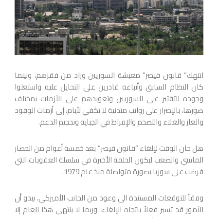
انتهك” قانون قيصر” معيشة السوريين وزاد من فقرهم، وبينما
كان النظام السابق وأتباعه قادرين على التحايل عليه واستغلوا
وجوده للتقتير على السوريين وتعويدهم على الأزمات بمختلف
صورها، بالإصرار على رواتب متدنية لا تكفي لأيام، إلى أزمات الوقود
والغاز والغلاء والتضخم والإفراط في الجباية وتحجيم الدعم.
هل حان الوقت لإلغاء “قانون قيصر” بعد خمسة أعوام من الحصار
القاسي والصعب ليكون الحلقة الأخيرة في سلسلة العقوبات التي
فرضت على سوريا بصورة متواصلة منذ عام 1979.
وفقاً للتوقعات المستندة الى وعود من الجانب الأميركي، يبدو أن
الأمور قد تسير فعلاً باتجاه الإلغاء، وربما لا ينتهي هذا العام إلا