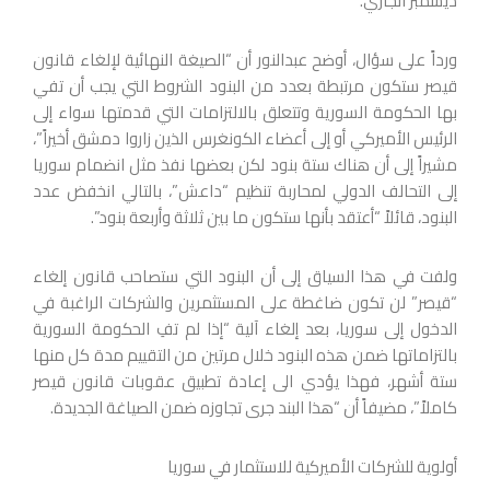
ديسمبر الجاري.
ورداً على سؤال، أوضح عبدالنور أن “الصيغة النهائية لإلغاء قانون
قيصر ستكون مرتبطة بعدد من البنود الشروط التي يجب أن تفي
بها الحكومة السورية وتتعلق بالالتزامات التي قدمتها سواء إلى
الرئيس الأميركي أو إلى أعضاء الكونغرس الذين زاروا دمشق أخيراً”،
مشيراً إلى أن هناك ستة بنود لكن بعضها نفذ مثل انضمام سوريا
إلى التحالف الدولي لمحاربة تنظيم “داعش”، بالتالي انخفض عدد
البنود، قائلاً “أعتقد بأنها ستكون ما بين ثلاثة وأربعة بنود”.
ولفت في هذا السياق إلى أن البنود التي ستصاحب قانون إلغاء
“قيصر” لن تكون ضاغطة على المستثمرين والشركات الراغبة في
الدخول إلى سوريا، بعد إلغاء آلية “إذا لم تفِ الحكومة السورية
بالتزاماتها ضمن هذه البنود خلال مرتين من التقييم مدة كل منها
ستة أشهر، فهذا يؤدي الى إعادة تطبيق عقوبات قانون قيصر
كاملاً”، مضيفاً أن “هذا البند جرى تجاوزه ضمن الصياغة الجديدة.
أولوية للشركات الأميركية للاستثمار في سوريا