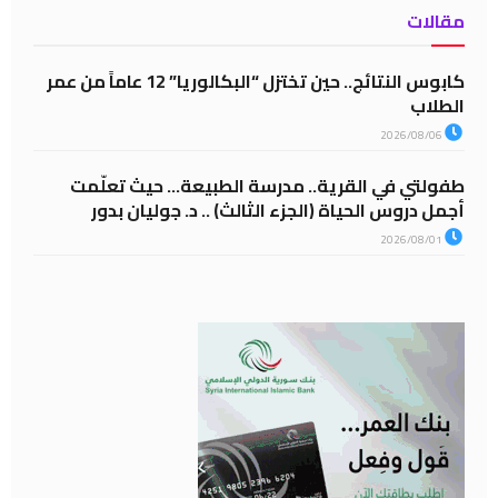
مقالات
كابوس النتائج.. حين تختزل “البكالوريا” 12 عاماً من عمر
الطلاب
2026/08/06
طفولتي في القرية.. مدرسة الطبيعة… حيث تعلّمت
أجمل دروس الحياة (الجزء الثالث) .. د. جوليان بدور
2026/08/01