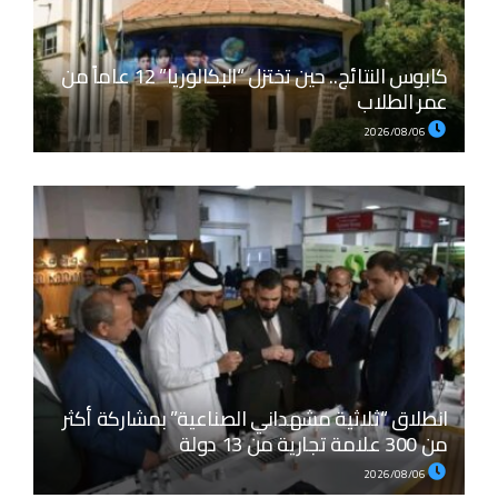
كابوس النتائج.. حين تختزل “البكالوريا” 12 عاماً من
عمر الطلاب
2026/08/06
انطلاق “ثلاثية مشهداني الصناعية” بمشاركة أكثر
من 300 علامة تجارية من 13 دولة
2026/08/06