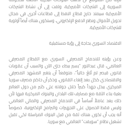
السورية إلى الشركات الأميركية، ولفت إلى أن نشاط الشركات
الأميركية سيمتد خارج قطاع النفط إلى قطاعات أخرى في مجال
تحويل الأموال ونظم الدفع الإلكتروني، وستكون هناك أيضاً أولوية
للشركات الأميركية.
الاقتصاد السوري بحاجة إلى رؤية مستقبلية
وعن رؤيته للاندماج المصرفي السوري مع القطاع المصرفي
العالمي، قال عبدالنور “يسير ببطء حتى الآن والسبب أن عقوبات
قانون قيصر لم تُلغَ حالياً”، متوقعاً أن يتغير المشهد المصرفي
والاقتصادي ككل بعد إلغاء القانون، وذكر أن حاكم مصرف سوريا
المركزي يبذل جهداً كبيراً خلال جولاته على كثير من دول العالم
بغية بناء الثقة مع مصارف تلك البلدان والبنوك المركزية فيها لأن
ذلك يعد عاملاً أساساً في الاندماج المصرفي والمالي العالمي
وليس فقط الحصول على التجهيزات والبرامج الإلكترونية، خصوصاً
أنه يجب أن تكون هناك ثقة من قبل البنوك المراسلة لكي تقبل
تشغيل نظام “سويفت” العالمي مع سوريا.