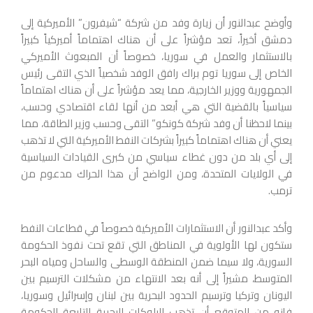
وأوضح عبدالنور أن زيارة وفد من شركة “شيفرون” الأميركية إلى
دمشق أخيراً، تعد مؤشراً على أن هناك اهتماماً أميركياً كبيراً
بالاستثمار والعمل في سوريا، خصوصاً أن المبعوث الأميركي
الخاص إلى سوريا توم براك رافق الوفد شخصياً الذي التقى رئيس
الجمهورية ووزير الخارجية، مما يعد مؤشراً على أن هناك اهتماماً
سياسياً بالقضية التي هي أبعد من أنها لقاء اقتصادي وحسب،
بينما لاحظنا أن وفد شركة كونكو” التقى وحسب وزير الطاقة، مما
يعني أن هناك اهتماماً كبيراً بشركات النفط الأميركية التي لا تذهب
إلى أي بلد من دون غطاء سياسي من كبرى القيادات السياسية
في الولايات المتحدة، ومن الواضح أن هذا الحراك مدعوم من
ترمب.
وأكد عبدالنور أن الاستثمارات الأميركية خصوصاً في قطاعات النفط
ستكون لها الأولوية في المناطق التي تقع تحت نفوذ الحكومة
السورية، ولا سيما ضمن المنطقة الوسطى والساحل ومياه البحر
المتوسط، مشيراً إلى أنه بعد الانتهاء من مشكلات الترسيم بين
اليونان وتركيا وترسيم الحدود البحرية بين لبنان وإسرائيل وسوريا،
فإنه من المتوقع أن تذهب البلوكات البحرية التابعة للحكومة