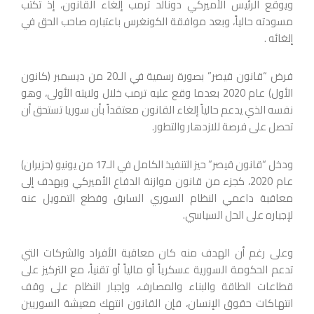
ويوقع الرئيس الأميركي دونالد ترمب إلغاء القانون، إذ تكتب
مسودته حالياً، وبعد موافقة الكونغرس باعتباره صاحب الحق في
إلغائه .
فرض “قانون قيصر” بصورة رسمية في الـ20 من ديسمبر (كانون
الأول) عام 2020 بعدما وقع عليه ترمب خلال ولايته الأولى، وهو
نفسه الذي يدعم حالياً إلغاء القانون معتقداً بأن سوريا تستحق أن
تحصل على فرصة للازدهار والتطور.
ودخل “قانون قيصر” حيز التنفيذ الكامل في الـ17 من يونيو (حزيران)
عام 2020، كجزء من قانون موازنة الدفاع الأميركي ويهدف إلى
معاقبة داعمي النظام السوري السابق وقطع التمويل عنه
لإجباره على الحل السياسي.
وعلى رغم أن الهدف منه كان معاقبة الأفراد والشركات التي
تدعم الحكومة السورية عسكرياً أو مالياً أو تقنياً، مع التركيز على
قطاعات الطاقة والبناء والمصارف، وإجبار النظام على وقف
انتهاكات حقوق الإنسان، فإن القانون انتهك معيشة السوريين