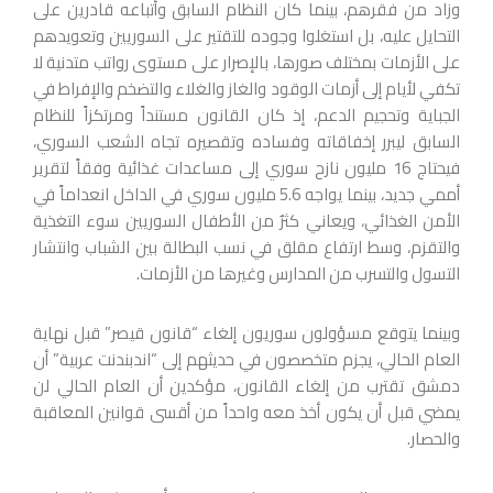
وزاد من فقرهم، بينما كان النظام السابق وأتباعه قادرين على
التحايل عليه، بل استغلوا وجوده للتقتير على السوريين وتعويدهم
على الأزمات بمختلف صورها، بالإصرار على مستوى رواتب متدنية لا
تكفي لأيام إلى أزمات الوقود والغاز والغلاء والتضخم والإفراط في
الجباية وتحجيم الدعم، إذ كان القانون مستنداً ومرتكزاً للنظام
السابق ليبرر إخفاقاته وفساده وتقصيره تجاه الشعب السوري،
فيحتاج 16 مليون نازح سوري إلى مساعدات غذائية وفقاً لتقرير
أممي جديد، بينما يواجه 5.6 مليون سوري في الداخل انعداماً في
الأمن الغذائي، ويعاني كثرٌ من الأطفال السوريين سوء التغذية
والتقزم، وسط ارتفاع مقلق في نسب البطالة بين الشباب وانتشار
التسول والتسرب من المدارس وغيرها من الأزمات.
وبينما يتوقع مسؤولون سوريون إلغاء “قانون قيصر” قبل نهاية
العام الحالي، يجزم متخصصون في حديثهم إلى “اندبندنت عربية” أن
دمشق تقترب من إلغاء القانون، مؤكدين أن العام الحالي لن
يمضي قبل أن يكون أخذ معه واحداً من أقسى قوانين المعاقبة
والحصار.