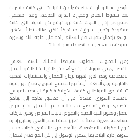
وأوضح عبدالنور أن “هناك كثيراً من القرارات التي كانت متسرعة
بعد سقوط النظام ومجيء الإدارة الجديدة، وهذا منطقي
ومفهوم، إذ إن الدولة كانت تريد توفير كل المواد التي كانت
مفقودة وتحرير السوق”، مستدركاً “لكن هناك تجاراً استغلوا
الوضع بإدخال كميات من البضائع زائدة على حاجة البلد وبصورة
مفرطة، مستغلين عدم انضباط جسم الدولة”.
وعن الخطوات المطلوب تنفيذها لامتلاك ناصية التعافي
الاقتصادي في سوريا، قال “مع أهمية إطلاق النشاطات والأعمال
الاقتصادية ومع الدور المهم لرجال الأعمال والاستثمارات المحلية
والخارجية، يجب ألا نغفل أيضاً دور المجتمع السوري، فمن دون قوة
شرائية لدى المواطنين كقوة استهلاكية كبيرة لن يحدث نمو في
الاقتصاد السوري، مشدداً على أن دمشق بحاجة إلى برنامج
اقتصادي واضح تستطيع من خلاله دعم الأعمال وخلق فرص
العمل وتطوير البنية التحتية والنهوض بآليات الإقراض وخلق شركات
مساهمة صغيرة، فضلاً عن تعزيز لحمة السلم الأهلي وتطوير إدارة
تنوع المكونات المجتمعية، والأهم من ذلك تبني خطاب مباشر
لصورة إدارة البلاد، بما يضمن الوصول إلى كل المواطنين لضمان