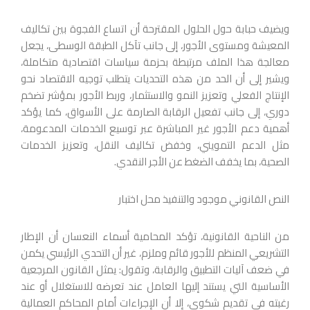
ويضيف حبابة حول الحلول المقترحة أن اتساع الفجوة بين تكاليف
المعيشة ومستوى الأجور، إلى جانب تآكل الطبقة الوسطى، يجعل
معالجة هذا الملف مرتبطة بحزمة سياسات اقتصادية متكاملة،
ويشير إلى أن الحد من هذه التحديات يتطلب توجيه الاقتصاد نحو
الإنتاج الفعلي وتعزيز النمو والاستثمار، وربط الأجور بمؤشر تضخم
دوري، إلى جانب تفعيل الرقابة الصارمة على الأسواق، كما يؤكد
أهمية دعم الأجور غير المباشرة عبر توسيع الخدمات المدعومة،
مثل الدعم التمويني، وخفض تكاليف النقل، وتعزيز الخدمات
الصحية، بما يخفف الضغط عن الأجر النقدي.
النص القانوني موجود والتنفيذ محل اختبار
من الناحية القانونية، تؤكد المحامية أسماء النعسان أن الإطار
التشريعي المنظم للأجور قائم وملزم، غير أن التحدي الرئيسي يكمن
في ضعف آليات التطبيق والرقابة، وتقول: يمثل القانون المرجعية
الأساسية التي يستند إليها العامل عند تعرضه للاستغلال أو عند
رغبته في تقديم شكوى، إلا أن الإجراءات أمام المحاكم العمالية