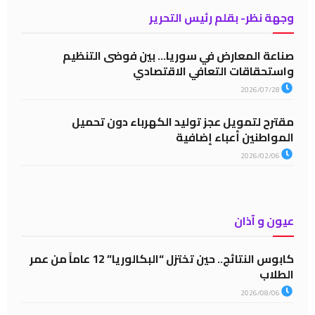
وجهة نظر- بقلم رئيس التحرير
صناعة المعارض في سوريا… بين فوضى التنظيم
واستحقاقات التعافي الاقتصادي
2026/07/28
مقترح لتمويل عجز توليد الكهرباء دون تحميل
المواطنين أعباء إضافية
2026/02/06
عيون و آذان
كابوس النتائج.. حين تختزل “البكالوريا” 12 عاماً من عمر
الطلاب
2026/08/06