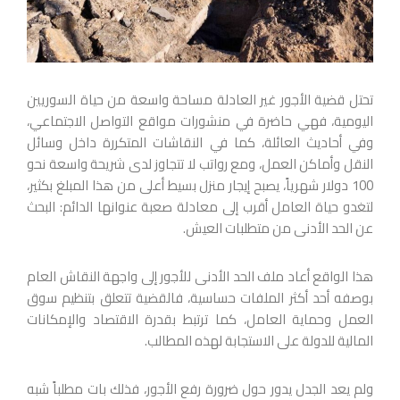
تحتل قضية الأجور غير العادلة مساحة واسعة من حياة السوريين
اليومية، فهي حاضرة في منشورات مواقع التواصل الاجتماعي،
وفي أحاديث العائلة، كما في النقاشات المتكررة داخل وسائل
النقل وأماكن العمل، ومع رواتب لا تتجاوز لدى شريحة واسعة نحو
100 دولار شهرياً، يصبح إيجار منزل بسيط أعلى من هذا المبلغ بكثير،
لتغدو حياة العامل أقرب إلى معادلة صعبة عنوانها الدائم: البحث
عن الحد الأدنى من متطلبات العيش.
هذا الواقع أعاد ملف الحد الأدنى للأجور إلى واجهة النقاش العام
بوصفه أحد أكثر الملفات حساسية، فالقضية تتعلق بتنظيم سوق
العمل وحماية العامل، كما ترتبط بقدرة الاقتصاد والإمكانات
المالية للدولة على الاستجابة لهذه المطالب.
ولم يعد الجدل يدور حول ضرورة رفع الأجور، فذلك بات مطلباً شبه