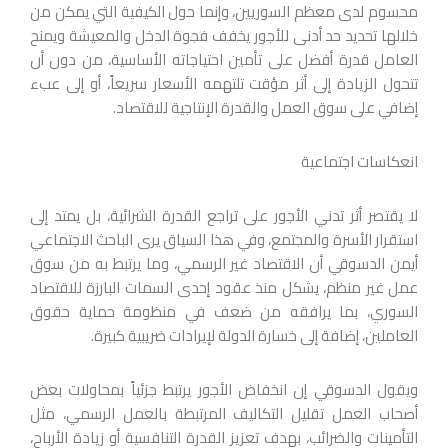
محسوم لدى معظم السوريين، وإنما حول الكيفية التي يمكن من
خلالها تحديد حد أدنى للأجور يخفف فجوة الدخل والمعيشة ويمنح
العامل قدرة أفضل على تأمين احتياجاته الأساسية، من دون أن
تتحول الزيادة إلى أثر مؤقت تلتهمه الأسعار سريعاً، أو إلى عبء
إضافي على سوق العمل والقدرة الإنتاجية للاقتصاد.
انعكاسات اجتماعية
لا يقتصر أثر تدني الأجور على تراجع القدرة الشرائية، بل يمتد إلى
استقرار الأسرة والمجتمع، وفي هذا السياق يرى الباحث الاجتماعي
أيمن الدسوقي أن الاقتصاد غير الرسمي، وما يرتبط به من سوق
عمل غير منظم، يشكل منذ عقود إحدى السمات البارزة للاقتصاد
السوري، بما يرافقه من ضعف في منظومة حماية حقوق
العاملين، إضافة إلى خسارة الدولة لإيرادات ضريبية كبيرة.
ويقول الدسوقي إن انخفاض الأجور يرتبط جزئياً بمحاولات بعض
أصحاب العمل تقليل التكاليف المرتبطة بالعمل الرسمي، مثل
التأمينات والضرائب، بهدف تعزيز القدرة التنافسية أو زيادة الأرباح،