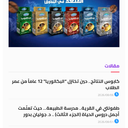
مقالات
كابوس النتائج.. حين تختزل “البكالوريا” 12 عاماً من عمر
الطلاب
2026/08/06
طفولتي في القرية.. مدرسة الطبيعة… حيث تعلّمت
أجمل دروس الحياة (الجزء الثالث) .. د. جوليان بدور
2026/08/01