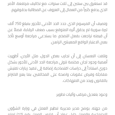
قد تستغرق بين سنتين إلى ثلاث سنوات، مع تكاليف مرتفعة، الأمر
الذي يدفع كثيراً من العمال إلى العزوف عن المطالبة بحقوقهم.
وتضيف أن المرسوم الذي حدد الحد الأدنى للأجور بمبلغ 750 ألف
ليرة سورية لم يحقق أثره المتوقع بسبب ضعف الرقابة، فضلاً عن
أن قيمته تراجعت بفعل التضخم، ما يستدعي مراجعة أوسع تأخذ
بعين الاعتبار الواقع المعيشي الراهن.
وتلفت النعسان إلى أن تجارب بعض الدول، مثل الأردن، أظهرت
أهمية وجود لجان مختصة تتولى مراجعة الحد الأدنى للأجور بشكل
دوري استناداً إلى دراسات اقتصادية، إضافة إلى تنفيذ زيارات تفتيش
مفاجئة وفرض عقوبات واضحة على المخالفين، بما يعزز الالتزام
بالقانون ويحد من الانتهاكات.
وعود بتعديل مرتقب وآليات تطوير
من جهته، يوضح مدير مديرية تنظيم العمل في وزارة الشؤون
الاجتماعية والعمل خليل عواد أن قانون العمل رقم (17) لعام