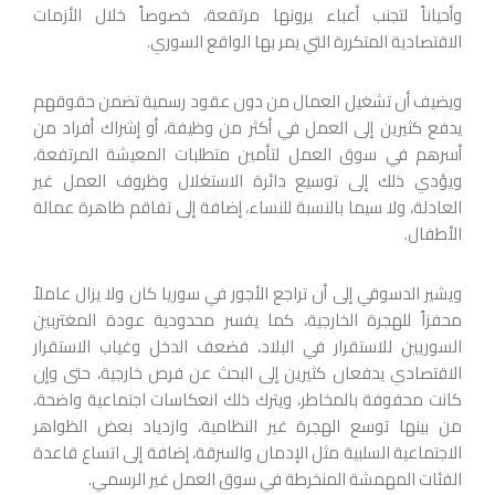
وأحياناً لتجنب أعباء يرونها مرتفعة، خصوصاً خلال الأزمات
الاقتصادية المتكررة التي يمر بها الواقع السوري.
ويضيف أن تشغيل العمال من دون عقود رسمية تضمن حقوقهم
يدفع كثيرين إلى العمل في أكثر من وظيفة، أو إشراك أفراد من
أسرهم في سوق العمل لتأمين متطلبات المعيشة المرتفعة،
ويؤدي ذلك إلى توسيع دائرة الاستغلال وظروف العمل غير
العادلة، ولا سيما بالنسبة للنساء، إضافة إلى تفاقم ظاهرة عمالة
الأطفال.
ويشير الدسوقي إلى أن تراجع الأجور في سوريا كان ولا يزال عاملاً
محفزاً للهجرة الخارجية، كما يفسر محدودية عودة المغتربين
السوريين للاستقرار في البلاد، فضعف الدخل وغياب الاستقرار
الاقتصادي يدفعان كثيرين إلى البحث عن فرص خارجية، حتى وإن
كانت محفوفة بالمخاطر، ويترك ذلك انعكاسات اجتماعية واضحة،
من بينها توسع الهجرة غير النظامية، وازدياد بعض الظواهر
الاجتماعية السلبية مثل الإدمان والسرقة، إضافة إلى اتساع قاعدة
الفئات المهمشة المنخرطة في سوق العمل غير الرسمي.