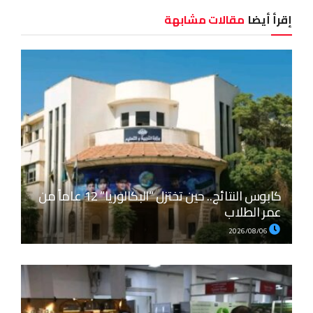
إقرأ أيضا
مقالات مشابهة
كابوس النتائج.. حين تختزل “البكالوريا” 12 عاماً من
عمر الطلاب
2026/08/06