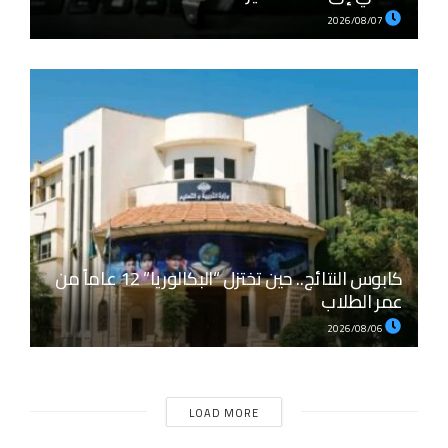
2026/08/07
كابوس النتائج.. حين تختزل “البكالوريا” 12 عاماً من
عمر الطلاب
2026/08/06
LOAD MORE