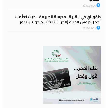
2026/08/06
طفولتي في القرية.. مدرسة الطبيعة… حيث تعلّمت
أجمل دروس الحياة (الجزء الثالث) .. د. جوليان بدور
2026/08/01