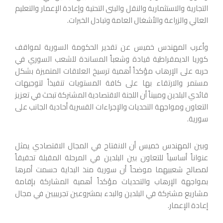
التجارية والاستثمارية والنقل والبنى التحتية وإعادة الإعمار والتعليم
العالي والزراعة والأشغال العامة وتبادل الخبرات.
وأعرب المهندس خميس عن تقدير الحكومة السورية لمواقف
كوريا الديمقراطية قيادة وشعباً المساندة للشعب السوري في
حربه على الإرهاب مؤكداً أهمية ترسيخ العلاقات المتميزة بشكل
مستمر والارتقاء بها على كافة المستويات تنفيذاً لتوجيهات
قائدي البلدين ومبيناً أن اللجنة الاقتصادية المشتركة تبحث في تعزيز
التعاون ومواجهة التحديات والإجراءات القسرية أحادية الجانب على
سورية.
وبين المهندس خميس أن الانفتاح في المجال الاقتصادي يمثل
عنواناً أساسياً للتعاون بين البلدين في المرحلة المقبلة تحقيقاً
لمصالح شعبيهما موضحاً أن سورية منذ البداية حسمت أمرها
بمواجهة الإرهاب والتحديات مؤكداً أهمية المشاركة بإقامة
مشاريع مشتركة في البلدين والبدء بمشروعين تجريبيين في مجال
إعادة الإعمار.