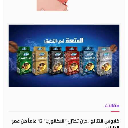
مقالات
كابوس النتائج.. حين تختزل “البكالوريا” 12 عاماً من عمر
الطلاب