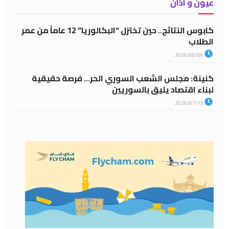
عيون و آذان
كابوس النتائج.. حين تختزل “البكالوريا” 12 عاماً من عمر
الطلاب
2026/08/06
كنينة: مجلس الشعب السوري الحر… فرصة حقيقية
لبناء اقتصاد يليق بالسوريين
2026/07/13