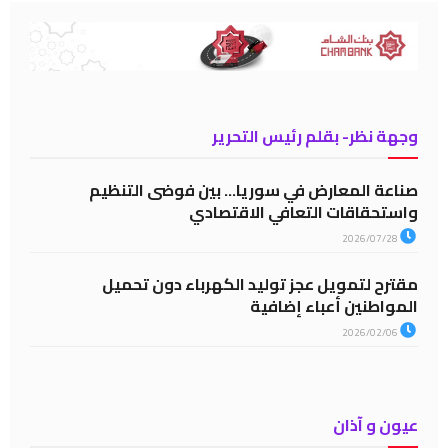
وجهة نظر- بقلم رئيس التحرير
صناعة المعارض في سوريا… بين فوضى التنظيم
واستحقاقات التعافي الاقتصادي
2026/07/28
مقترح لتمويل عجز توليد الكهرباء دون تحميل
المواطنين أعباء إضافية
2026/02/06
عيون و آذان