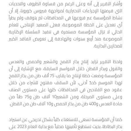
وأشار التقرير إلى أنه وعلى الرغم من قساوة الظروف والتحديات
التي فرضتها الإجراءات الاحترازية لمواجهة فيروس كورونا، إلا أن
نشاط المؤسسة عبر فروعها في المحافظات لم يتوقف ولم يطرأ
أي تعديل على الخطة الموضوعة، فعلى الصعيد الإنتاجي للعام
الحالي لا تزال المؤسسة مستمرة في تنفيذ السلسلة الإكثارية
الموضوعة منذ أربع سنوات والهادفة إلى تعويض الفاقد الكبير
للمخازين البذارية.
ولحظ التقرير تزايد إنتاج بذار القمح والشعير والحمص والعدس
والفول وبذار القطن خلال المواسم السابقة، مع الإشارة إلى أن
المؤسسة وضعت خطة لإنتاج ما يقارب 75 ألف طن من بذار القمح
لهذا الموسم كحدّ أدنى، لأن السقف مفتوح للشراء من خلال
عقود مع الفلاحين في المحافظات كلها على مستوى الصنف
وعلى مستوى المرحلة، ومن الشعير10 آلاف طن و75 طناً من
مادة العدس و400 طن من بذار الحمص و10 آلاف طن من القطن.
كما أن المؤسسة تسعى للاستغناء كلياً بشكل تدريجي عن استيراد
بذار البطاطا، بحيث تستطيع تأمينها محلياً مع بداية العام 2023 على