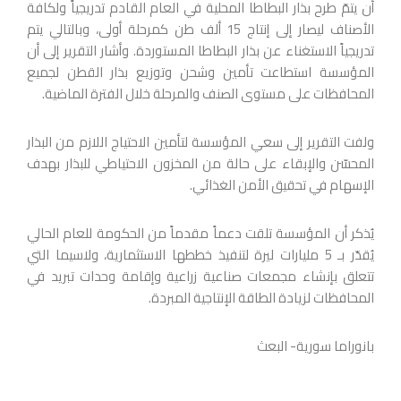
أن يتمّ طرح بذار البطاطا المحلية في العام القادم تدريجياً ولكافة
الأصناف ليصار إلى إنتاج 15 ألف طن كمرحلة أولى، وبالتالي يتم
تدريجياً الاستغناء عن بذار البطاطا المستوردة. وأشار التقرير إلى أن
المؤسسة استطاعت تأمين وشحن وتوزيع بذار القطن لجميع
المحافظات على مستوى الصنف والمرحلة خلال الفترة الماضية.
ولفت التقرير إلى سعي المؤسسة لتأمين الاحتياج اللازم من البذار
المحسّن والإبقاء على حالة من المخزون الاحتياطي للبذار بهدف
الإسهام في تحقيق الأمن الغذائي.
يُذكر أن المؤسسة تلقت دعماً مقدماً من الحكومة للعام الحالي
يُقدّر بـ 5 مليارات ليرة لتنفيذ خططها الاستثمارية، ولاسيما التي
تتعلق بإنشاء مجمعات صناعية زراعية وإقامة وحدات تبريد في
المحافظات لزيادة الطاقة الإنتاجية المبردة.
بانوراما سورية- البعث