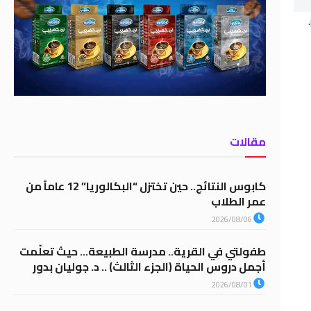
.
مقالات
كابوس النتائج.. حين تختزل “البكالوريا” 12 عاماً من
عمر الطلاب
2026/08/06
طفولتي في القرية.. مدرسة الطبيعة… حيث تعلّمت
أجمل دروس الحياة (الجزء الثالث) .. د. جوليان بدور
2026/08/01