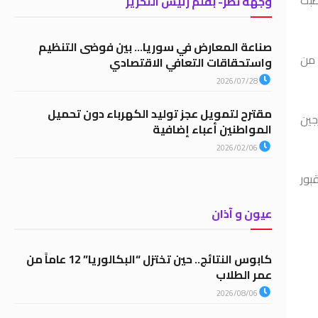
وجهة نظر- بقلم رئيس التحرير
صناعة المعارض في سوريا… بين فوضى التنظيم
 من
واستحقاقات التعافي الاقتصادي
2026/07/28
مقترح لتمويل عجز توليد الكهرباء دون تحميل
جين
المواطنين أعباء إضافية
2026/02/06
بور
عيون و آذان
كابوس النتائج.. حين تختزل “البكالوريا” 12 عاماً من
عمر الطلاب
2026/08/06