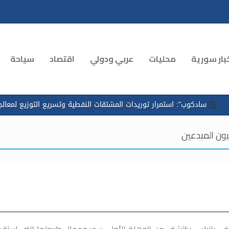
بار سورية
محليات
عربي ودولي
اقتصاد
سياحة
ب": استمرار توريدات المشتقات النفطية وتسريع التوزيع لمعالجة الازدحام
عيون المبدعين
للو في بانياس يكتشف من الوهلة الأولى سحر وجمال طبيعتها التي استق