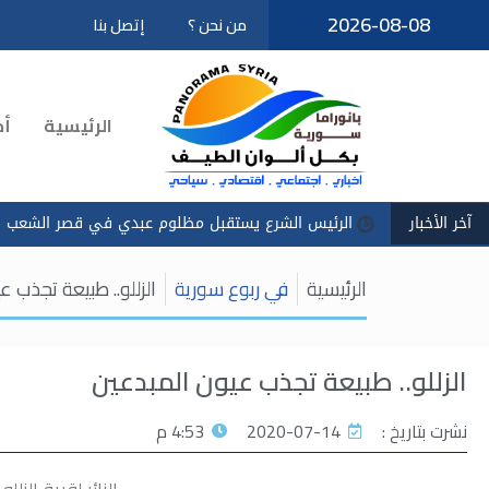
2026-08-08
من نحن ؟
إتصل بنا
تخطى
إلى
المحتوى
الرئيسية
أخ
آخر الأخبار
الرئيس الشرع يستقبل مظلوم عبدي في قصر الشعب
سادكو
الرئيسية
في ربوع سورية
الزللو.. طبيعة تجذب 
الزللو.. طبيعة تجذب عيون المبدعين
نشرت بتاريخ :
2020-07-14
4:53 م
الزائر لقرية الز