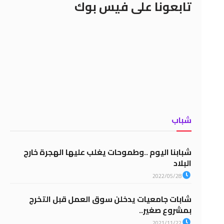
تابعونا على فيس بوك
شباب
شبابنا اليوم ..وطموحات يغلب عليها الهجرة خارج
البلاد
2022/05/28
شابات جامعيات يدخلن سوق العمل قبل التخرج
بمشروع صغير..
2021/11/22