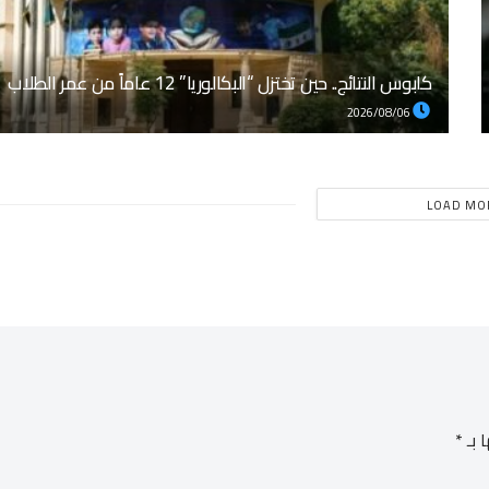
كابوس النتائج.. حين تختزل “البكالوريا” 12 عاماً من عمر الطلاب
2026/08/06
LOAD MO
 بـ
*