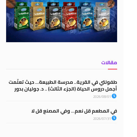
مقالات
طفولتي في القرية.. مدرسة الطبيعة… حيث تعلّمت
أجمل دروس الحياة (الجزء الثالث) .. د. جوليان بدور
2026/08/01
في المطعم قل نعم… وفي المصنع قل لا
2026/07/31