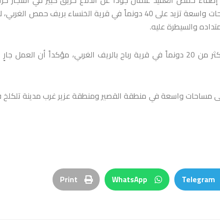
وزيتون على مساحات واسعة تزيد على 40 دونماً في قرية الخنساء بريف حمص الغربي، 
تداده والسيطرة عليه.
وأشار إلى اندلاع حريق آخر في أشجار حراجية متنوعة على امتداد أكثر من 20 دونماً في قرية رباح بالريف الغربي، مؤكداً أن العمل ج
ى مساحات واسعة في منطقة القصير ومنطقة عزير غرب مدينة تلكلخ 
Print
WhatsApp
Telegram