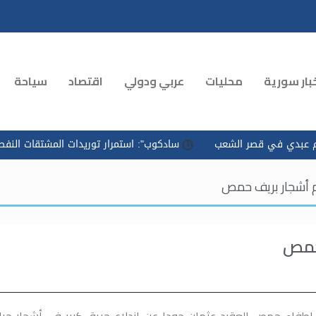
بار سورية
محليات
عربي ودولي
اقتصاد
سياحة
قصر الشعب
سادكوب": استمرار توريدات المشتقات النفطية وتسريع ال
فاء حمص العقيد عثمان جودا عن اندلاع حريق كبير في أشجار حرا