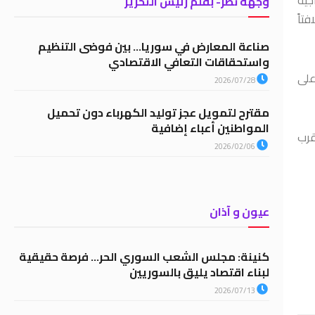
وجهة نظر- بقلم رئيس التحرير
لافتاً
صناعة المعارض في سوريا… بين فوضى التنظيم
واستحقاقات التعافي الاقتصادي
ارٍ على
2026/07/28
مقترح لتمويل عجز توليد الكهرباء دون تحميل
المواطنين أعباء إضافية
قرب
2026/02/06
عيون و آذان
كنينة: مجلس الشعب السوري الحر… فرصة حقيقية
لبناء اقتصاد يليق بالسوريين
2026/07/13